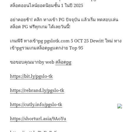
สล็อตออนไลน์ยอดนิยมชั้น 1 ในปี 2025
อย่าคอยช้า! คลิก ทางเข้า PG ปัจจุบัน แล้วเริ่ม ทดสอบเล่น
สล็อต PG ฟรีทุกเกม ได้เลยวันนี้!
เกมพีจี ทางเข้าpg pgslotk.com 5 OCT 25 Dewitt ใหม่ ทาง
เข้าpgรวมเกมสล็อตpgแตกง่าย Top 95
ขอขอบคุณมากby web
สล็อตpg
https://bit.ly/pgslo-tk
https://rebrand.ly/pgslo-tk
https://cutly.info/pgslo-tk
https://shorturl.asia/9AoYu