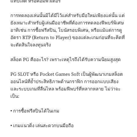
แท็บเล็ต หรือคอมพิวเตอร์
การทดลองเล่นนั้นมิได้มีไว้แค่สำหรับมือใหม่เพียงแค่นั้น แต่
ยังเหมาะสำหรับผู้เล่นมืออาชีพที่ต้องการทดลองฟีพบร์พิเศษ
อาทิเช่น การซื้อฟรีสปิน, โบนัสรอบพิเศษ, หรือแม้แต่การดู
อัตรา RTP (Return to Player) ของแต่ละเกมก่อนที่จะคิดที่
จะตัดสินใจลงทุนจริง
สล็อต PG คืออะไร? เพราะเหตุไรถึงได้รับความนิยมสูงสุด
PG SLOT หรือ Pocket Games Soft เป็นผู้พัฒนาเกมสล็อต
ออนไลน์ที่ย้ำประสิทธิภาพด้านกราฟิก การออกแบบเสียง
และระบบเกมที่ลื่นไหล พร้อมฟีพบร์ที่หลากหลาย ไม่ว่าจะ
เป็น:
• การซื้อฟรีสปินได้ในเกม
• เกมแนวดิ่ง เล่นสะดวกบนมือถือ