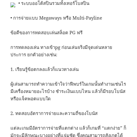
• ระบบออโต้สปินรวมทั้งเทอร์โบสปิน
• การจ่ายแบบ Megaways หรือ Multi-Payline
ข้อดีของการทดสอบเล่นสล็อต PG ฟรี
การทดลองเล่น ทางเข้าpg ก่อนเล่นจริงมีจุดเด่นหลาย
ประการ ยกตัวอย่างเช่น:
1. เรียนรู้ข้อตกลงแล้วก็แนวทางเล่น
ผู้เล่นสามารถทำความเข้าใจว่าฟีพบร์ในเกมนั้นทำงานเช่นไร
มีเครื่องหมายอะไรบ้าง ชำระเงินแบบไหน แล้วก็มีรอบโบนัส
หรือแจ็คพอตแบบใด
2. ทดสอบอัตราการจ่ายและความถี่ของโบนัส
แต่ละเกมมีอัตราการจ่ายที่แตกต่าง แล้วก็เกมที่ “แตกง่าย” ก็
มักจะมีลักษณะบางอย่างที่แจ่มชัด ซึ่งคุณสามารถสังเกตได้