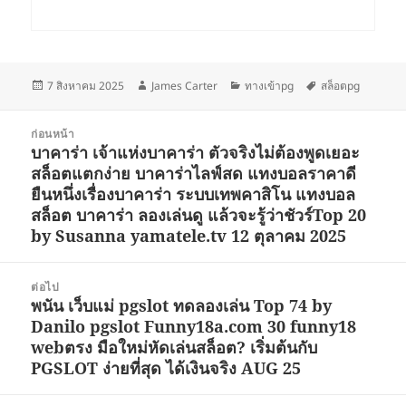
เขียน
ผู้
หมวด
ป้าย
7 สิงหาคม 2025
James Carter
ทางเข้าpg
สล็อตpg
เมื่อ
เขียน
หมู่
กำกับ
แนะแนว
ก่อนหน้า
เรื่อง
บาคาร่า เจ้าแห่งบาคาร่า ตัวจริงไม่ต้องพูดเยอะ
เรื่อง
สล็อตแตกง่าย บาคาร่าไลฟ์สด แทงบอลราคาดี
ก่อน
ยืนหนึ่งเรื่องบาคาร่า ระบบเทพคาสิโน แทงบอล
หน้า:
สล็อต บาคาร่า ลองเล่นดู แล้วจะรู้ว่าชัวร์Top 20
by Susanna yamatele.tv 12 ตุลาคม 2025
ต่อไป
พนัน เว็บแม่ pgslot ทดลองเล่น Top 74 by
เรื่อง
Danilo pgslot Funny18a.com 30 funny18
ต่อ
webตรง มือใหม่หัดเล่นสล็อต? เริ่มต้นกับ
ไป:
PGSLOT ง่ายที่สุด ได้เงินจริง AUG 25