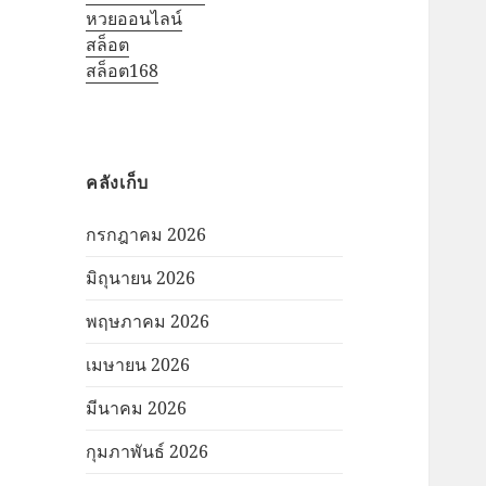
หวยออนไลน์
สล็อต
สล็อต168
คลังเก็บ
กรกฎาคม 2026
มิถุนายน 2026
พฤษภาคม 2026
เมษายน 2026
มีนาคม 2026
กุมภาพันธ์ 2026