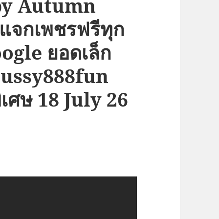
 by Autumn
แจกเพชรฟรีทุก
oogle ยอดเล็ก
 pussy888fun
ิเศษ 18 July 26