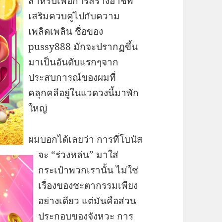
สำหรับเพื่อการสร้างอาชีพ
เสริมควบคู่ไปกับความ
เพลิดเพลิน ชื่อของ
pussy888 มักจะปรากฏขึ้น
มาเป็นอันดับแรกๆจาก
ประสบการณ์ของผมที่
คลุกคลีอยู่ในแวดวงนี้มาพัก
ใหญ่
ผมบอกได้เลยว่า การที่โบนัส
จะ “ร่วงหล่น” มาใส่
กระเป๋าพวกเรานั้น ไม่ใช่
เรื่องของชะตากรรมเพียง
อย่างเดียว แต่มันคือส่วน
ประกอบของจังหวะ การ