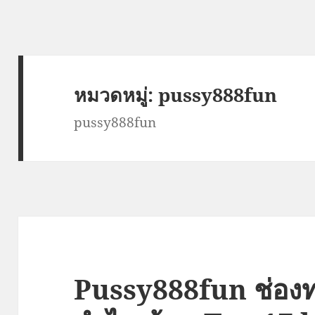
หมวดหมู่:
pussy888fun
pussy888fun
Pussy888fun ช่องท