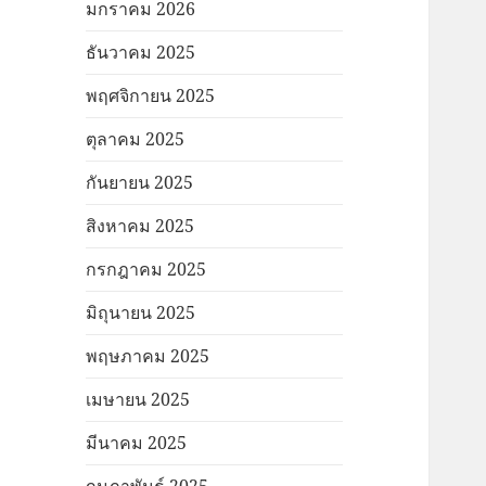
มกราคม 2026
ธันวาคม 2025
พฤศจิกายน 2025
ตุลาคม 2025
กันยายน 2025
สิงหาคม 2025
กรกฎาคม 2025
มิถุนายน 2025
พฤษภาคม 2025
เมษายน 2025
มีนาคม 2025