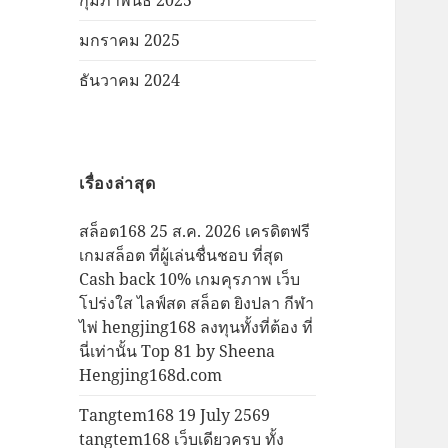
กุมภาพันธ์ 2025
มกราคม 2025
ธันวาคม 2024
เรื่องล่าสุด
สล็อต168 25 ส.ค. 2026 เครดิตฟรี
เกมสล็อต ที่ผู้เล่นชื่นชอบ ที่สุด
Cash back 10% เกมคุรภาพ เว็บ
โปร่งใส ไลฟ์สด สล็อต ยิงปลา กีฬา
ไพ่ hengjing168 ลงทุนทั้งที่ต้อง ที่
นี่เท่านั้น Top 81 by Sheena
Hengjing168d.com
Tangtem168 19 July 2569
tangtem168 เว็บเดียวครบ ทั้ง