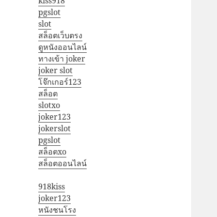
kiss918
pgslot
slot
สล็อตเว็บตรง
ดูหนังออนไลน์
ทางเข้า joker
joker slot
โจ๊กเกอร์123
สล็อต
slotxo
joker123
jokerslot
pgslot
สล็อตxo
สล็อตออนไลน์
918kiss
joker123
หนังชนโรง