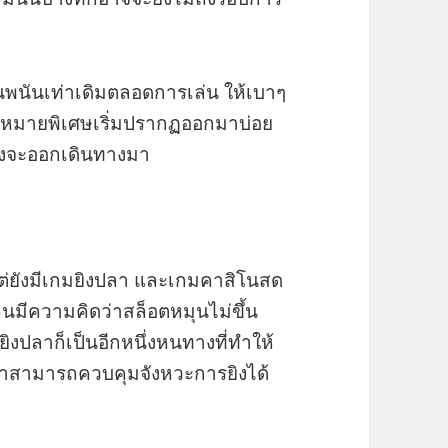
นพนันเท่าเดิมตลอดการเล่น ให้เบาๆ
ื่องหมายพิเศษเริ่มปรากฏออกมาบ่อย
ลังจะออกเดินทางมา
แต่ยังมีเกมยิงปลา และเกมคาสิโนสด
นไหนมีความคิดว่าสล็อตหมุนไม่ขึ้น
งปลาก็เป็นอีกหนึ่งหนทางที่ทำให้
าเราสามารถควบคุมจังหวะการยิงได้