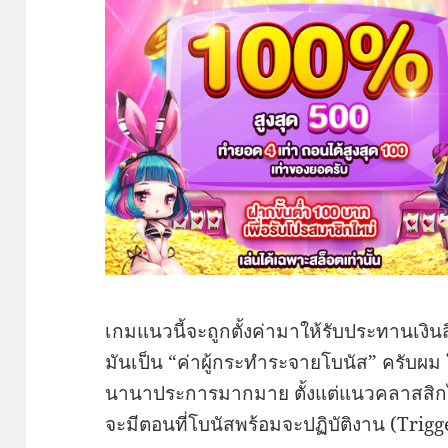
เกมแนวนี้จะถูกตั้งค่ามาให้รับประทานเงินสิ
มันเป็น “ค่าผู้กระทำระจายโบนัส” ครับผม 
นานาประการมากมาย ตั้งแต่แนวคลาสสิกไป
จะมีตอนที่โบนัสพร้อมจะปฏิบัติงาน (Trig