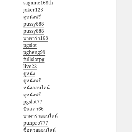
sagame168th
joker123
ดูหนังฟรี
pussy888
pussy888
บาคาร่า168
pgslot
pgheng99
fullslotpg
live22
ดูหนัง
ดูหนังฟรี
หนังออนไลน์
ดูหนังฟรี
pgslot77
ปั่นแตก66
บาคาร่าออนไลน์
punpro777
ซื้อหวยออนไลน์