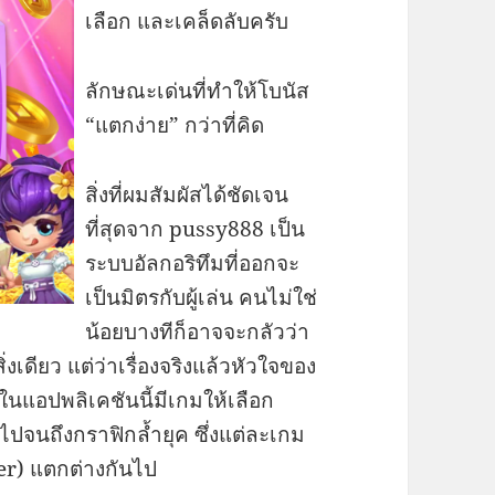
เลือก และเคล็ดลับครับ
ลักษณะเด่นที่ทำให้โบนัส
“แตกง่าย” กว่าที่คิด
สิ่งที่ผมสัมผัสได้ชัดเจน
ที่สุดจาก pussy888 เป็น
ระบบอัลกอริทึมที่ออกจะ
เป็นมิตรกับผู้เล่น คนไม่ใช่
น้อยบางทีก็อาจจะกลัวว่า
่งเดียว แต่ว่าเรื่องจริงแล้วหัวใจของ
ในแอปพลิเคชันนี้มีเกมให้เลือก
จนถึงกราฟิกล้ำยุค ซึ่งแต่ละเกม
ger) แตกต่างกันไป