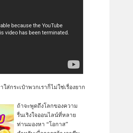
าใส่กระเป๋าพวกเราก็ไม่ใช่เรื่องยาก
ถ้าจะพูดถึงโลกของความ
รื่นเริงใจออนไลน์ที่หลาย
ท่านมองหา “โอกาส”