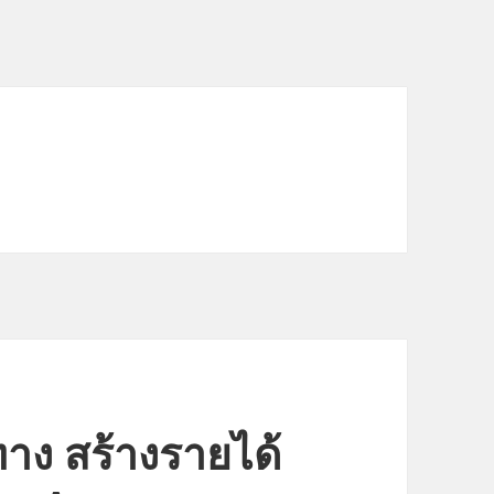
าง สร้างรายได้