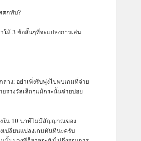
ัสตกทับ?
้ 3 ข้อสั้นๆที่จะแปลงการเล่น
าง: อย่าเพิ่งรีบพุ่งไปพบเกมที่จ่าย
จ่ายรางวัลเล็กๆแม้กระนั้นจ่ายบ่อย
้างใน 10 นาทีไม่มีสัญญาณของ
ลองเปลี่ยนแปลงเกมทันทีนะครับ
กมนั้นบางทีก็อาจจะยังไม่ถึงรอบการ