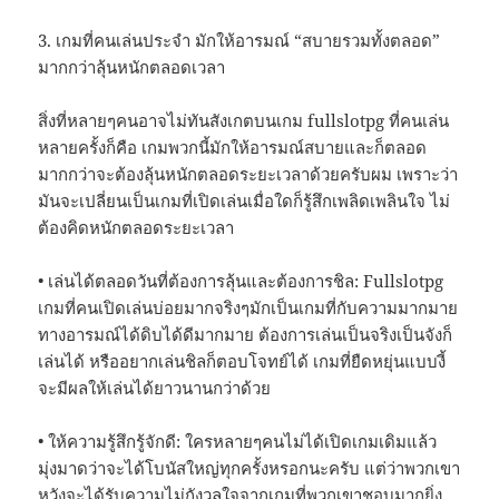
3. เกมที่คนเล่นประจำ มักให้อารมณ์ “สบายรวมทั้งตลอด”
มากกว่าลุ้นหนักตลอดเวลา
สิ่งที่หลายๆคนอาจไม่ทันสังเกตบนเกม fullslotpg ที่คนเล่น
หลายครั้งก็คือ เกมพวกนี้มักให้อารมณ์สบายและก็ตลอด
มากกว่าจะต้องลุ้นหนักตลอดระยะเวลาด้วยครับผม เพราะว่า
มันจะเปลี่ยนเป็นเกมที่เปิดเล่นเมื่อใดก็รู้สึกเพลิดเพลินใจ ไม่
ต้องคิดหนักตลอดระยะเวลา
• เล่นได้ตลอดวันที่ต้องการลุ้นและต้องการชิล: Fullslotpg
เกมที่คนเปิดเล่นบ่อยมากจริงๆมักเป็นเกมที่กับความมากมาย
ทางอารมณ์ได้ดิบได้ดีมากมาย ต้องการเล่นเป็นจริงเป็นจังก็
เล่นได้ หรืออยากเล่นชิลก็ตอบโจทย์ได้ เกมที่ยืดหยุ่นแบบงี้
จะมีผลให้เล่นได้ยาวนานกว่าด้วย
• ให้ความรู้สึกรู้จักดี: ใครหลายๆคนไม่ได้เปิดเกมเดิมแล้ว
มุ่งมาดว่าจะได้โบนัสใหญ่ทุกครั้งหรอกนะครับ แต่ว่าพวกเขา
หวังจะได้รับความไม่กังวลใจจากเกมที่พวกเขาชอบมากยิ่ง