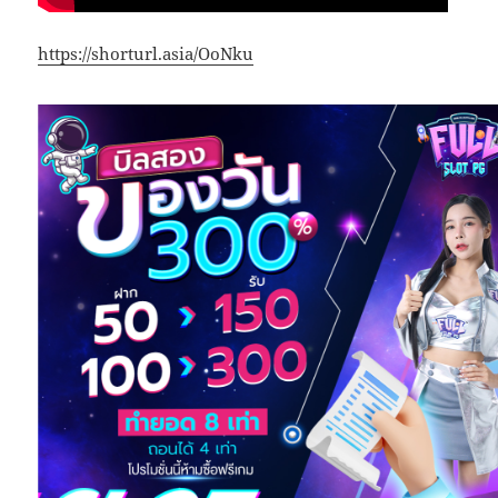
https://shorturl.asia/OoNku