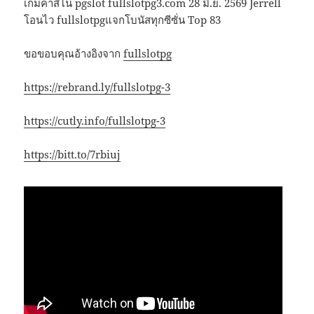
เกมคาสิโน pgslot fullslotpg3.com 28 มิ.ย. 2569 Jerrell
โอนไว fullslotpgแจกโบนัสทุกซีซั่น Top 83
ขอขอบคุณอ้างอิงจาก
fullslotpg
https://rebrand.ly/fullslotpg-3
https://cutly.info/fullslotpg-3
https://bitt.to/7rbiuj