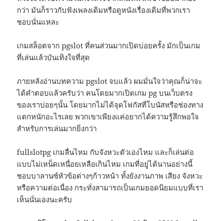
กว่า มันก็ราวกับฟังเพลงเดิมหรือดูหนังเรื่องเดิมที่พวกเรา
ชอบนั่นแหละ
เกมสล็อตจาก pgslot ที่คนส่วนมากเปิดบ่อยครั้ง มักเป็นเกม
ที่เล่นแล้วบันเทิงใจที่สุด
ภายหลังอ่านบทความ pgslot จบแล้ว ผมมั่นใจว่าคุณก็น่าจะ
ได้คำตอบแล้วครับว่า คนโดยมากเปิดเกม pg บนเว็บตรง
ของเราบ่อยๆนั้น โดยมากไม่ได้จุดโฟกัสที่โบนัสหรือช่องทาง
แตกหนักอะไรเลย พวกเขาเพียงแค่อยากได้ความรู้สึกพอใจ
สำหรับการเล่นมากยิ่งกว่า
fullslotpg เกมลื่นไหม กับจังหวะตัวเองไหม และก็เล่นต่อ
แบบไม่เหน็ดเหนื่อยเหลือเกินไหม เกมที่อยู่ได้นานอย่างนี้
ชอบบาลานซ์หัวข้อต่างๆก้าวหน้า ทั้งยังงานภาพ เสียง จังหวะ
หรือความต่อเนื่อง กระทั่งสามารถเป็นเกมยอดนิยมแบบที่เรา
เห็นนั่นเองนะครับ