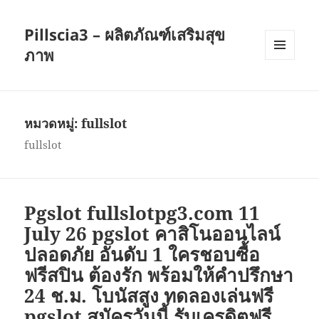
Pillscia3 – ผลิตภัณฑ์เสริมสุข
ภาพ
เมนู
และวิด
เจ็ต
หมวดหมู่:
fullslot
fullslot
Pgslot fullslotpg3.com 11
July 26 pgslot คาสิโนออนไลน์
ปลอดภัย อันดับ 1 ใครชอบซื้อ
ฟรีสปิน ต้องรัก พร้อมให้คำปรึกษา
24 ช.ม. โบนัสสูง ทดลองเล่นฟรี
pgslot สมัครวันนี้ รับเครดิตฟรี