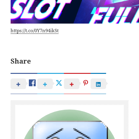
https://t.co/0Y7n94ikSt
Share