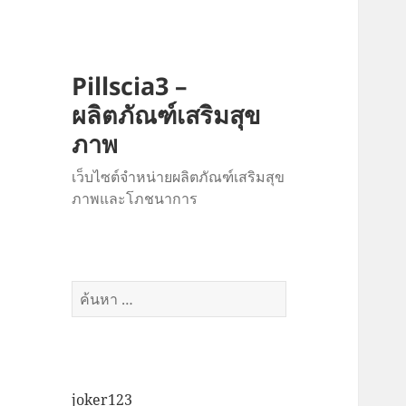
Pillscia3 –
ผลิตภัณฑ์เสริมสุข
ภาพ
เว็บไซต์จำหน่ายผลิตภัณฑ์เสริมสุข
ภาพและโภชนาการ
ค้นหา
สำหรับ:
joker123