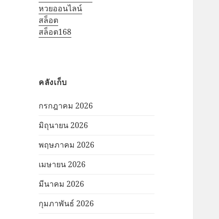
หวยออนไลน์
สล็อต
สล็อต168
คลังเก็บ
กรกฎาคม 2026
มิถุนายน 2026
พฤษภาคม 2026
เมษายน 2026
มีนาคม 2026
กุมภาพันธ์ 2026