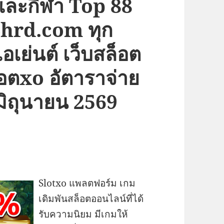
และกีฬา Top 88
4hrd.com ทุก
เย่นต์ เว็บสล็อต
็อตxo อัตาราจ่าย
2 มิถุนายน 2569
Slotxo แพลตฟอร์ม เกม
เดิมพันสล็อตออนไลน์ที่ได้
รับความนิยม มีเกมให้