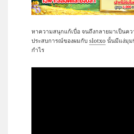
หาความสนุกแก้เบื่อ จนถึงกลายมาเป็นค
ประสบการณ์ของผมกับ
slotxo
นั้นมีแง่มุม
กำไร