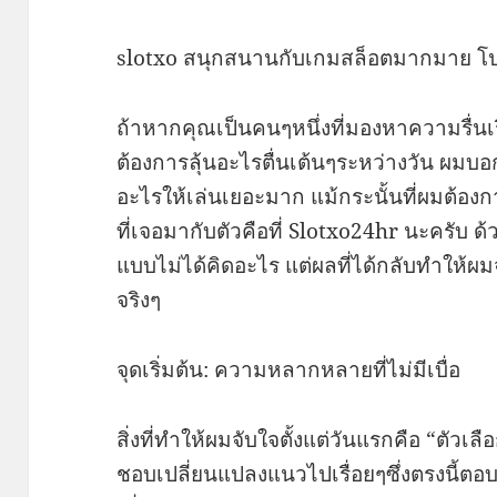
slotxo สนุกสนานกับเกมสล็อตมากมาย โปรโ
ถ้าหากคุณเป็นคนๆหนึ่งที่มองหาความรื่นเร
ต้องการลุ้นอะไรตื่นเต้นๆระหว่างวัน ผม
อะไรให้เล่นเยอะมาก แม้กระนั้นที่ผมต้
ที่เจอมากับตัวคือที่ Slotxo24hr นะครับ 
แบบไม่ได้คิดอะไร แต่ผลที่ได้กลับทำให้ผ
จริงๆ
จุดเริ่มต้น: ความหลากหลายที่ไม่มีเบื่อ
สิ่งที่ทำให้ผมจับใจตั้งแต่วันแรกคือ “ตัวเล
ชอบเปลี่ยนแปลงแนวไปเรื่อยๆซึ่งตรงนี้ตอ