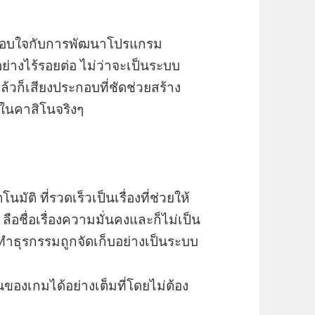
ะชอบใจกับการพัฒนาโปรแกรม
อย่างไร้รอยต่อ ไม่ว่าจะเป็นระบบ
วก็เสียงประกอบที่ชัดช่วยสร้าง
่ในคาสิโนจริงๆ
ัติ ที่รวดเร็วเป็นเรื่องที่ช่วยให้
ือชื่อเรื่องความมั่นคงและก็ไม่เป็น
ทำธุรกรรมถูกจัดเก็บอย่างเป็นระบบ
องเกมได้อย่างเต็มที่โดยไม่ต้อง