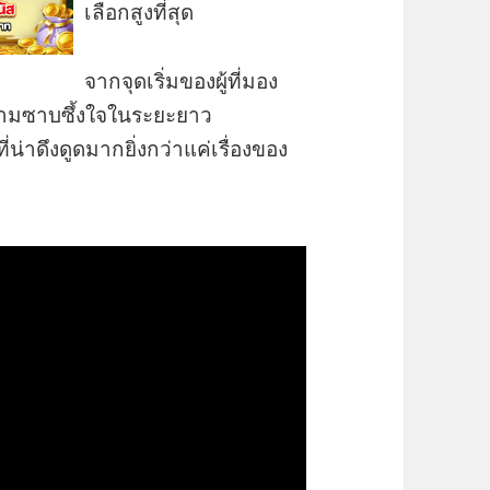
เลือกสูงที่สุด
จากจุดเริ่มของผู้ที่มอง
วามซาบซึ้งใจในระยะยาว
ที่น่าดึงดูดมากยิ่งกว่าแค่เรื่องของ