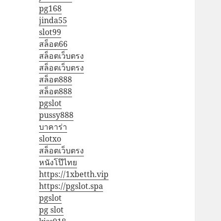
pg168
jinda55
slot99
สล็อต66
สล็อตเว็บตรง
สล็อตเว็บตรง
สล็อต888
สล็อต888
pgslot
pussy888
บาคาร่า
slotxo
สล็อตเว็บตรง
หนังโป๊ไทย
https://1xbetth.vip
https://pgslot.spa
pgslot
pg slot