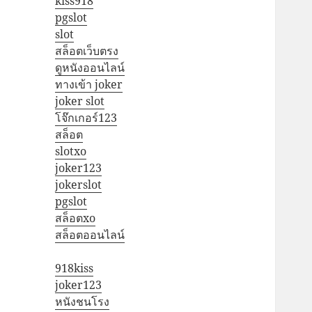
kiss918
pgslot
slot
สล็อตเว็บตรง
ดูหนังออนไลน์
ทางเข้า joker
joker slot
โจ๊กเกอร์123
สล็อต
slotxo
joker123
jokerslot
pgslot
สล็อตxo
สล็อตออนไลน์
918kiss
joker123
หนังชนโรง