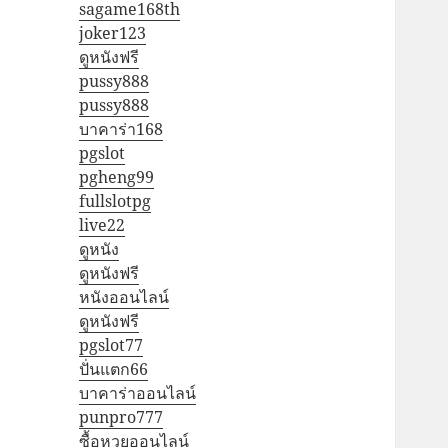
sagame168th
joker123
ดูหนังฟรี
pussy888
pussy888
บาคาร่า168
pgslot
pgheng99
fullslotpg
live22
ดูหนัง
ดูหนังฟรี
หนังออนไลน์
ดูหนังฟรี
pgslot77
ปั่นแตก66
บาคาร่าออนไลน์
punpro777
ซื้อหวยออนไลน์