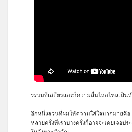
ระบบที่เสถียรและก็ความลื่นไถลไหลเป็นห
อีกหนึ่งส่วนที่ผมให้ความใส่ใจมากมายค
หลายครั้งที่เราบางครั้งก็อาจจะเคยเจอป
ในจังหวะสำคัญ