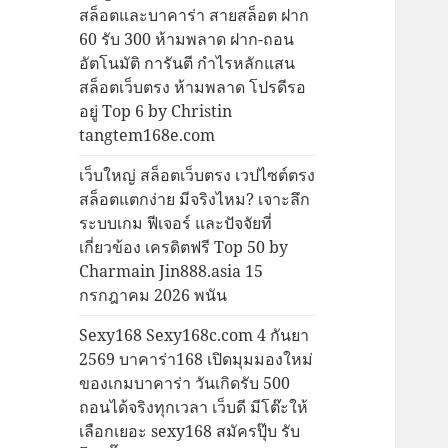
สล็อตและบาคาร่า สายสล็อต ฝาก
60 รับ 300 ห้ามพลาด ฝาก-ถอน
อัตโนมัติ การันตี กำไรหลักแสน
สล็อตเว็บตรง ห้ามพลาด โปรดีรอ
อยู่ Top 6 by Christin
tangtem168e.com
เว็บใหญ่ สล็อตเว็บตรง เวปไซต์ตรง
สล็อตแตกง่าย มีจริงไหม? เจาะลึก
ระบบเกม ฟีเจอร์ และปัจจัยที่
เกี่ยวข้อง เครดิตฟรี Top 50 by
Charmain Jin888.asia 15
กรกฎาคม 2026 พนัน
Sexy168 Sexy168c.com 4 กันยา
2569 บาคาร่า168 เปิดมุมมองใหม่
ของเกมบาคาร่า วันเกิดรับ 500
ถอนได้จริงทุกเวลา เว็บดี มีโต๊ะให้
เลือกเยอะ sexy168 สมัครปุ๊บ รับ