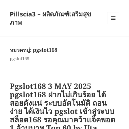
Pillscia3 – ผลิตภัณฑ์เสริมสุข
ภาพ
เมนู
และวิด
เจ็ต
หมวดหมู่:
pgslot168
pgslot168
Pgslot168 3 MAY 2025
pgslot168 ฝากไม่เกินร้อย ได้
สอยตังแน่ ระบบอัตโนมัติ ถอน
ง่าย ได้เงินไว pgslot เข้าสู่ระบบ
สล็อต168 รอคุณมาคว้าแจ็คพอต
1 ล้านบาท Top 60 by Uta