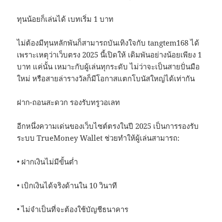
ทุนน้อยก็เล่นได้ เบทเริ่ม 1 บาท
ไม่ต้องมีทุนหลักพันก็สามารถบันเทิงใจกับ tangtem168 ได้
เพราะเหตุว่าเว็บตรง 2025 นี้เปิดให้ เดิมพันอย่างน้อยเพียง 1
บาท แค่นั้น เหมาะกับผู้เล่นทุกระดับ ไม่ว่าจะเป็นสายปั่นมือ
ใหม่ หรือสายล่ารางวัลก็มีโอกาสแตกโบนัสใหญ่ได้เท่ากัน
ฝาก-ถอนสะดวก รองรับทรูวอเลท
อีกหนึ่งความเด่นของเว็บไซต์ตรงในปี 2025 เป็นการรองรับ
ระบบ TrueMoney Wallet ช่วยทำให้ผู้เล่นสามารถ:
• ฝากเงินไม่มีขั้นต่ำ
• เบิกเงินได้จริงด้านใน 10 วินาที
• ไม่จำเป็นที่จะต้องใช้บัญชีธนาคาร