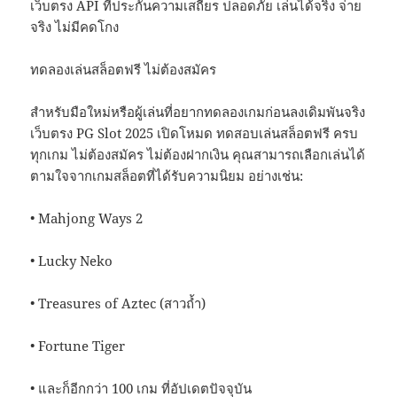
เว็บตรง API ที่ประกันความเสถียร ปลอดภัย เล่นได้จริง จ่าย
จริง ไม่มีคดโกง
ทดลองเล่นสล็อตฟรี ไม่ต้องสมัคร
สำหรับมือใหม่หรือผู้เล่นที่อยากทดลองเกมก่อนลงเดิมพันจริง
เว็บตรง PG Slot 2025 เปิดโหมด ทดสอบเล่นสล็อตฟรี ครบ
ทุกเกม ไม่ต้องสมัคร ไม่ต้องฝากเงิน คุณสามารถเลือกเล่นได้
ตามใจจากเกมสล็อตที่ได้รับความนิยม อย่างเช่น:
• Mahjong Ways 2
• Lucky Neko
• Treasures of Aztec (สาวถ้ำ)
• Fortune Tiger
• และก็อีกกว่า 100 เกม ที่อัปเดตปัจจุบัน