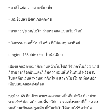
• คาสิโนสด จากค่ายชั้นหนึ่ง
• เกมยิงปลา ยิงสนุกแตกง่าย
• บาคาร่า/รูเล็ต/ไฮโล ถ่ายทอดสดแบบเรียลไทม์
• กิจกรรมรวมทั้งโปรโมชั่น ที่อัปเดตทุกอาทิตย์
tangtem168 สมัครง่าย โบนัสเพียบ
เพียงแค่สมัครสมาชิกผ่านหน้าเว็บไซต์ ใช้เวลาไม่ถึง 1 นาที
ก็สามารถล็อกอินและก็เริ่มความมันส์ได้ในทันที พร้อมรับ
โบนัสต้อนรับสำหรับสมาชิกใหม่ และก็โปรโมชั่นพิเศษอีก
เพียบเลยตลอดทั้งเดือน
pgslot168 คือเป้าหมายของสายเกมปั่นที่แท้จริง ด้วยปาก
ทางเข้าที่ปลอดภัย เกมที่นานัปการ รวมทั้งระบบที่ล้ำยุค ลง
ทะเบียนเพียงแต่ยูสเดียวก็บันเทิงใจได้แบบไร้ขีดจำกัด