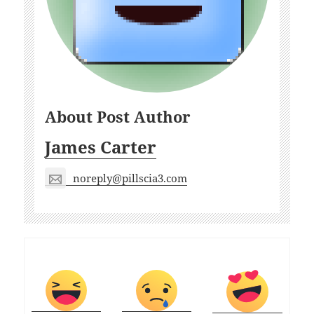
About Post Author
James Carter
noreply@pillscia3.com