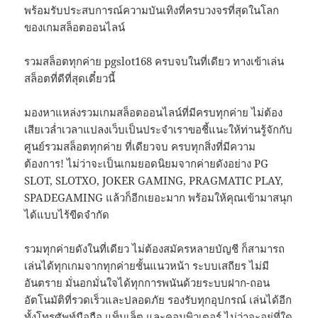
พร้อมรับประสบการณ์ความบันเทิงที่ครบวงจรที่สุดในโลก
ของเกมสล็อตออนไลน์
รวมสล็อตทุกค่าย pgslot168 ครบจบในที่เดียว ทางเข้าเล่น
สล็อตที่ดีที่สุดเดี๋ยวนี้
มองหาแหล่งรวมเกมสล็อตออนไลน์ที่มีครบทุกค่าย ไม่ต้อง
เสียเวล่ำเวลาแปลงเว็บเป็นประจำเราขอชี้แนะให้ท่านรู้จักกับ
ศูนย์รวมสล็อตทุกค่าย ที่เดียวจบ ครบทุกสิ่งที่มีความ
ต้องการ! ไม่ว่าจะเป็นเกมยอดนิยมจากค่ายดังอย่าง PG
SLOT, SLOTXO, JOKER GAMING, PRAGMATIC PLAY,
SPADEGAMING แล้วก็อีกเยอะมาก พร้อมให้คุณเข้ามาสนุก
ได้แบบไร้ขีดจำกัด
รวมทุกค่ายดังในที่เดียว ไม่ต้องสมัครหลายบัญชี ก็สามารถ
เล่นได้ทุกเกมจากทุกค่ายชั้นแนวหน้า ระบบเสถียร ไม่มี
อันตราย มั่นอกมั่นใจได้ทุกการพนันด้วยระบบฝาก-ถอน
อัตโนมัติที่รวดเร็วและปลอดภัย รองรับทุกอุปกรณ์ เล่นได้อีก
ทั้งโทรศัพท์มือถือ แท็บเล็ต และคอมพิวเตอร์ ไม่ว่าจะอยู่ที่ใด