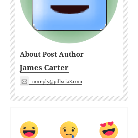
About Post Author
James Carter
noreply@pillscia3.com