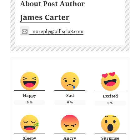
About Post Author
James Carter
noreply@pillscia3.com
Happy
Sad
Excited
0
%
0
%
0
%
Sleepy
Angry
Surprise