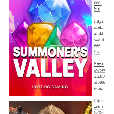
666-
biz
https:
//rebr
and.l
y/alot
666-
biz
https:
//wow
.in.th/
alot66
6-biz
https:
//cutt.
ly/Kr