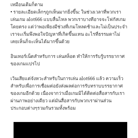
เหมือนเดิมก็ตาม
• รายละเอียดเล็กๆถูกเห็นมากยิ่งขึ้น: ในช่วงเวลาที่พวกเรา
เล่นเกม alot666 แบบลื่นไหล พวกเราบางทีอาจจะโฟกัสเกม
โดยตรง แต่ว่าพอเพียงมีช่วงที่เกมโหลดช้าและไม่เป็นประจำ
เราจะเริ่มพึงพอใจปัญหาที่เกิดขึ้นแทน อะไรที่ธรรมดาไม่
เคยเห็นก็จะเห็นได้มากขึ้นด้วย
อินเทอร์เน็ตสำหรับการ เล่นสล็อต ทำให้การรับรู้บรรยากาศ
ของเกมแปรไป
เว้นเสียแต่จังหวะสำหรับในการเล่น alot666 แล้ว ความเร็ว
สำหรับเพื่อการเชื่อมต่อยังส่งผลต่อการรับทราบบรรยากาศ
ของเกมอีกด้วย เนื่องจากว่าเมื่อเกมมิได้ติดต่อสื่อสารกับเรา
ผ่านภาพอย่างเดียว แต่มันสื่อสารกับพวกเราผ่านส่วน
ประกอบต่างๆรวมกันรวมทั้งพร้อม