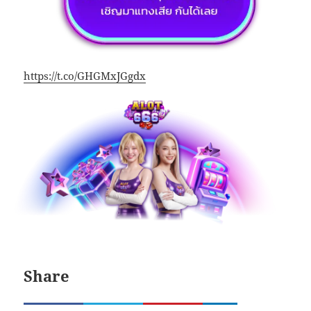
https://t.co/GHGMxJGgdx
Share