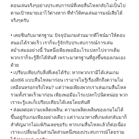
ตอนเล่นจริงๆอย่างประสบการณ์ที่เคยลื่นไหลกลับไม่เป็นไป
ตามเป้าหมายเอาไว้ต่างหาก ที่ทำให้คนเล่นอารมณ์เสียได้
จริงๆครับ
• เคยชินกับมาตรฐาน: ปัจจุบันเกมส่วนมากดีไซน์มาให้ตอบ
สนองได้รวดเร็ว เราก็จะรู้จักกับประสบการณ์การเล่น
สม่ำเสมออย่างนี้ วันหนึ่งเพียงพอมีอะไรแปลกไปจากเดิม
พวกเราก็จะรู้สึกได้ทันที เพราะมาตรฐานที่สูงขึ้นของเกมเอง
ด้วย
• เปรียบเทียบกับสิ่งที่เคยได้รับ: หากพวกเรามิได้เล่นเกม
alot66 แบบลื่นไหลมาก่อน เราอาจไม่รู้เรื่องสึกถึงความไม่
เหมือนหรอกจริงไหม? แต่ว่าพอเพียงพวกเราเล่นเกมลื่นไหล
รวมทั้งรวดเร็วมาก่อน เพียงพอมีอะไรแปลกไปนิดหน่อย พวก
เราจะรู้และก็เปรียบเทียบได้เลยโดยทันที
• ส่งผลต่อความเพลิดเพลิน: ความเพลิดเพลินของเกมไม่ได้
ขึ้นอยู่กับเกมเพียงอย่างเดียว แต่ว่าแนวทางที่เกมส่งกลับมาก็
สำคัญมากไม่แพ้กันเลยขอรับ หากเกมลื่นไหลแล้วก็ต่อเนื่อง
เราจะเปลี่ยนเป็นส่วนใดส่วนหนึ่งของประสบการณ์โดยรวม