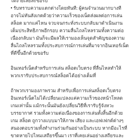
ได้ง่ายเลยล่ะขอรับ
• รับทราบความแตกต่างโดยทันที: ผู้คนจำนวนมากบางที
อาจไม่ทันสังเกตด้วยว่าความเร็วของเน็ตส่งผลต่อการเล่น
สล็อต มากแค่ไหน จวบจนกระทั่งระบบกลับมาดำเนินงาน
เต็มประสิทธิภาพอีกรอบ ความลื่นไถลไหลรวมทั้งความต่อ
เนื่องกลับมา มันก็จะมีผลให้เรามองเห็นจุดสำคัญของความ
ลื่นไถลไหลรวมทั้งประสบการณ์การเล่นที่มาจากอินเทอร์เน็ต
ที่ดีขึ้นอีกด้วยขอรับ
อินเทอร์เน็ตสำหรับการเล่น สล็อตเว็บตรง ที่ลื่นไหลทำให้
พวกเรารับประสบการณ์สล็อตได้อย่างเต็มที่
ถ้าพวกเรามองภาพรวม สำหรับเพื่อการเล่นสล็อตเว็บตรง
อินเทอร์เน็ตไม่ได้เปลี่ยนแปลงแค่ความเร็วของหน้าโหลด
เกมเท่านั้น แม้กระนั้นมันยังเปลี่ยนวิธีที่เรารับรู้จังหวะ
บรรยากาศ รวมทั้งความต่อเนื่องของการเล่นทั้งสิ้นอีกด้วย
เกม สล็อต ถูกวางแบบมาให้ภาพ เสียง และเอฟเฟกต์ต่างๆ
สนองตอบรวมทั้งทำงานร่วมกันอย่างเป็นระบบ หากมีอะไรที่
ขาดหายไปไหมเสถียรขึ้นมา เราที่เคยเล่นอย่างเสถียรและ