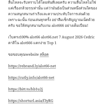
ลื่นไหลจะรับทราบได้โดยทันทีเลยครับ ความลื่นไหลไม่ใช่
แค่เรื่องกล้วยๆๆเท่านั้น แต่ว่ามันยังเป็นส่วนหนึ่งส่วนใดของ
ความสนุกสนานร่าเริงและความประทับใจการเล่นด้วย
เพราะฉะนั้น ก่อนเล่นทุกครั้ง อย่าลืมเช็กสัญญาณเน็ตด้วย
ครับ ขอให้สนุกสนานกับเกม alot666 อย่างเต็มเปี่ยม!
เว็บตรง100% alot66 alot66.net 7 August 2026 Cedric
คาสิโน alot666 แตกง่าย Top 1
ขอขอบคุณwebsite
สล็อต
https://rebrand.ly/alot66-net
https://cutly.info/alot66-net
https://bitt.to/hb1u2j
https://shorturl.asia/f3yRG