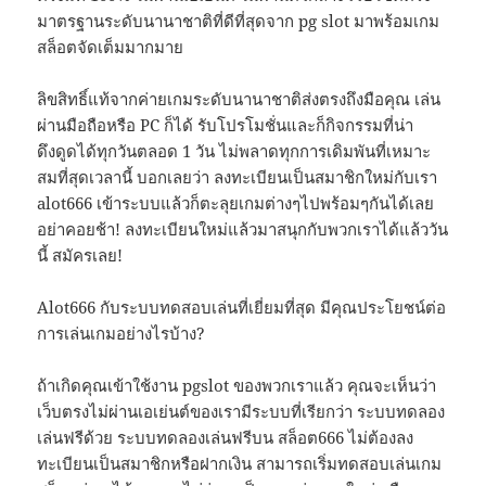
มาตรฐานระดับนานาชาติที่ดีที่สุดจาก pg slot มาพร้อมเกม
สล็อตจัดเต็มมากมาย
ลิขสิทธิ์แท้จากค่ายเกมระดับนานาชาติส่งตรงถึงมือคุณ เล่น
ผ่านมือถือหรือ PC ก็ได้ รับโปรโมชั่นและก็กิจกรรมที่น่า
ดึงดูดได้ทุกวันตลอด 1 วัน ไม่พลาดทุกการเดิมพันที่เหมาะ
สมที่สุดเวลานี้ บอกเลยว่า ลงทะเบียนเป็นสมาชิกใหม่กับเรา
alot666 เข้าระบบแล้วก็ตะลุยเกมต่างๆไปพร้อมๆกันได้เลย
อย่าคอยช้า! ลงทะเบียนใหม่แล้วมาสนุกกับพวกเราได้แล้ววัน
นี้ สมัครเลย!
Alot666 กับระบบทดสอบเล่นที่เยี่ยมที่สุด มีคุณประโยชน์ต่อ
การเล่นเกมอย่างไรบ้าง?
ถ้าเกิดคุณเข้าใช้งาน pgslot ของพวกเราแล้ว คุณจะเห็นว่า
เว็บตรงไม่ผ่านเอเย่นต์ของเรามีระบบที่เรียกว่า ระบบทดลอง
เล่นฟรีด้วย ระบบทดลองเล่นฟรีบน สล็อต666 ไม่ต้องลง
ทะเบียนเป็นสมาชิกหรือฝากเงิน สามารถเริ่มทดสอบเล่นเกม