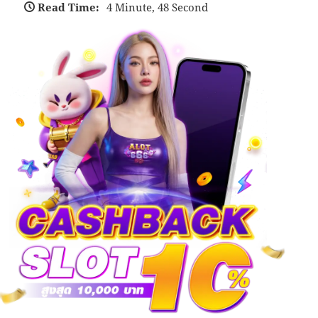
Read Time:
4 Minute, 48 Second