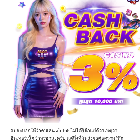
ผมจะบอกให้ว่าคนเล่น alot66 ไม่ได้รู้สึกแย่ด้วยเหตุว่า
อินเทอร์เน็ตช้าหรอกนะครับ แต่สิ่งที่มันส่งผลต่อความรู้สึก