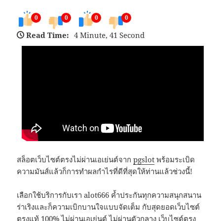
0
0
0
0
Read Time:
4 Minute, 41 Second
สล็อตเว็บไซต์ตรงไม่ผ่านเอเย่นต์จาก
pgslot
พร้อมระเบิด
ความมันส์แล้วก็การทำผลกำไรที่ดีที่สุดให้ท่านแล้วช่วงนี้!
เลือกใช้บริการกับเรา alot666 ค้ำประกันทุกความสนุกสนาน
ร่าเริงและก็ความเบิกบานใจแบบจัดเต็ม กับสุดยอดเว็บไซต์
ตรงแท้ 100% ไม่ผ่านเอเย่นต์ ไม่ผ่านตัวกลาง เว็บไซต์ตรง