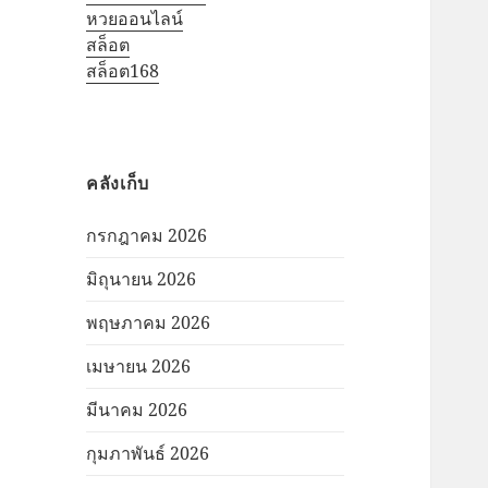
หวยออนไลน์
สล็อต
สล็อต168
คลังเก็บ
กรกฎาคม 2026
มิถุนายน 2026
พฤษภาคม 2026
เมษายน 2026
มีนาคม 2026
กุมภาพันธ์ 2026