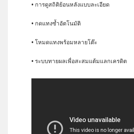
• การดูสถิติย้อนหลังแบบละเอียด
• กดแทงซ้ำอัตโนมัติ
• โหมดแทงพร้อมหลายโต๊ะ
• ระบบทายผลเพื่อสะสมแต้มแลกเครดิต