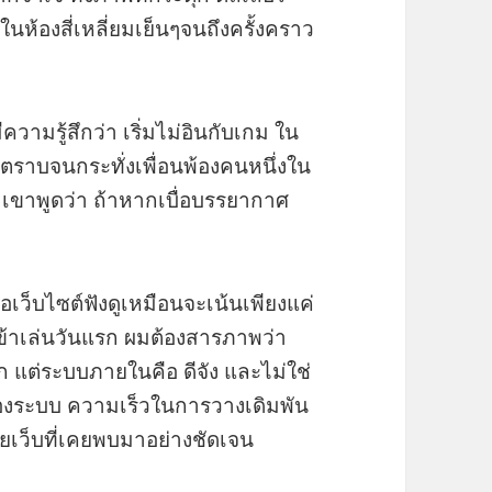
งในห้องสี่เหลี่ยมเย็นๆจนถึงครั้งคราว
ความรู้สึกว่า เริ่มไม่อินกับเกม ใน
 ตราบจนกระทั่งเพื่อนพ้องคนหนึ่งใน
เขาพูดว่า ถ้าหากเบื่อบรรยากาศ
่อเว็บไซต์ฟังดูเหมือนจะเน้นเพียงแค่
ข้าเล่นวันแรก ผมต้องสารภาพว่า
อก แต่ระบบภายในคือ ดีจัง และไม่ใช่
ของระบบ ความเร็วในการวางเดิมพัน
ายเว็บที่เคยพบมาอย่างชัดเจน