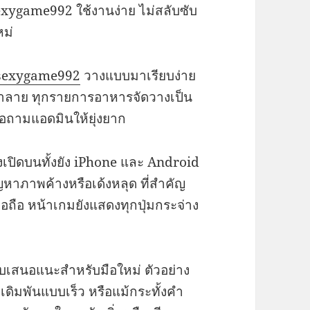
ygame992 ใช้งานง่าย ไม่สลับซับ
หม่
sexygame992
วางแบบมาเรียบง่าย
นตาลาย ทุกรายการอาหารจัดวางเป็น
รือถามแอดมินให้ยุ่งยาก
เปิดบนทั้งยัง iPhone และ Android
ัญหาภาพค้างหรือเด้งหลุด ที่สำคัญ
ือถือ หน้าเกมยังแสดงทุกปุ่มกระจ่าง
ียบเสนอแนะสำหรับมือใหม่ ตัวอย่าง
เดิมพันแบบเร็ว หรือแม้กระทั้งคำ