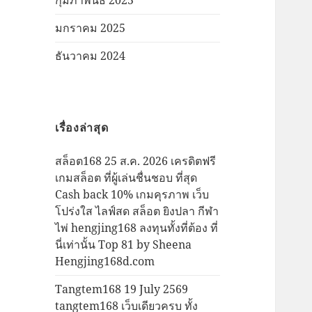
กุมภาพันธ์ 2025
มกราคม 2025
ธันวาคม 2024
เรื่องล่าสุด
สล็อต168 25 ส.ค. 2026 เครดิตฟรี
เกมสล็อต ที่ผู้เล่นชื่นชอบ ที่สุด
Cash back 10% เกมคุรภาพ เว็บ
โปร่งใส ไลฟ์สด สล็อต ยิงปลา กีฬา
ไพ่ hengjing168 ลงทุนทั้งที่ต้อง ที่
นี่เท่านั้น Top 81 by Sheena
Hengjing168d.com
Tangtem168 19 July 2569
tangtem168 เว็บเดียวครบ ทั้ง