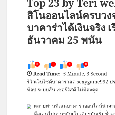
Top 23 by Teri we
สิโนออนไลน์ครบวงจ
บาคาร่าได้เงินจริง เ
ธันวาคม 25 พนัน
0
0
0
0
Read Time:
5 Minute, 3 Second
รีวิวเว็บไซต์บาคาร่าสด sexygame992 ประ
ท็อป ระบบลื่น เซอร์วิสดี ไม่มีสะดุด
หลายท่านที่เล่นบาคาร่าออนไลน์น่าจะเ
คือเล่นไปนานๆกับเว็บเดิมๆมันเริ่มซ้ำจ