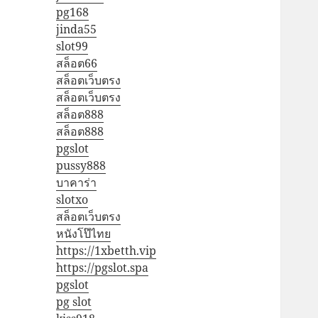
pg168
jinda55
slot99
สล็อต66
สล็อตเว็บตรง
สล็อตเว็บตรง
สล็อต888
สล็อต888
pgslot
pussy888
บาคาร่า
slotxo
สล็อตเว็บตรง
หนังโป๊ไทย
https://1xbetth.vip
https://pgslot.spa
pgslot
pg slot