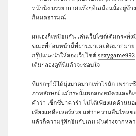
หน้านิ่ง บรรยากาศแห้งๆที่เสมือนนั่งอยู่ข้า
ก็หมดอารมณ์
ผมเองก็เหมือนกัน เล่นเว็บไซต์เดิมกระทั่งมี
ขณะที่ก่อนหน้านี้ที่ผ่านมาเคยติดมากมาย
กรุ๊ปแนะนำให้ลองเว็บไซต์
sexygame992
เดิมๆลองดูที่นี่แล้วจะชอบใจ
ทีแรกๆก็มิได้มุ่งมาดมากเท่าไรนัก เพราะชื
ภาพลักษณ์ แม้กระนั้นพอลองสมัครและก็เ
คำว่า เซ็กซี่บาคาร่า ไม่ได้เพียงแค่ด้านน
เพียงแค่ดีลเลอร์สวย แต่ว่าความลื่นไหล
แล้วก็ความรู้สึกอินกับเกม มันต่างจากหล