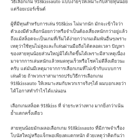
วิธีเลือกเกม 918kissauto แบบง่ายๆให้เหมาะกับสายทุนน้อย
แต่ร้อยเปอร์เซ็นต์
ผู้ที่มีทุนสำหรับการเล่น 918kiss ไม่มากนัก มักจะเข้าใจว่า
ตัวเองมีตัวเลือกน้อยกว่าหรือจำเป็นต้องเสี่ยงหนักกว่าอยู่แล้ว
ถึงแม้สล็อตจะเป็นเกมที่เริ่มได้ง่ายกว่าเกมเดิมพันอื่นๆเพราะ
เหตุว่าใช้ทุนไม่สูงและก็เล่นผ่านมือถือได้ตลอดเวลา ปัญหา
ของสายทุนน้อยส่วนใหญ่มิได้เกิดขึ้นได้เพราะมีสาเหตุเนื่อง
มาจากการเล่นหนักแล้วหมดทุนเร็วหรือโชคไม่ดีสิ่งเดียวนะ
ครับ แต่มันมีเหตุมาจากการเลือกเกมที่ไม่เข้ากับแบบการ
เล่นด้วย ถ้าพวกเราสามารถปรับวิธีการเลือกเกม
918kissauto ให้เหมาะสมกับพวกเราจริงๆได้ ผมบอกเลยว่า
ได้โอกาสทำกำไรได้แน่นอน
เลือกเกมสล็อต 918kiss ที่ จ่ายระหว่างทาง มากยิ่งกว่าเน้น
ย้ำแตกครั้งเดียว
สายทุนน้อยมักเผลอเลือกเกม 918kissauto ที่มีภาพจำเรื่อง
โบนัสใหญ่หรือแจ็กพอเพียงตแตกหนัก ด้วยเหตุว่าคิดกันว่า