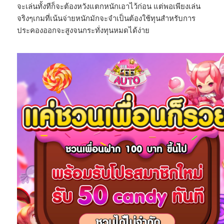
จะเล่นทั้งทีก็จะต้องหวังแตกหนักเอาไว้ก่อน แต่พอเพียงเล่น
จริงๆเกมที่เน้นจ่ายหนักมักจะจำเป็นต้องใช้ทุนสำหรับการ
ประคองออกจะสูงจนกระทั่งทุนหมดได้ง่าย