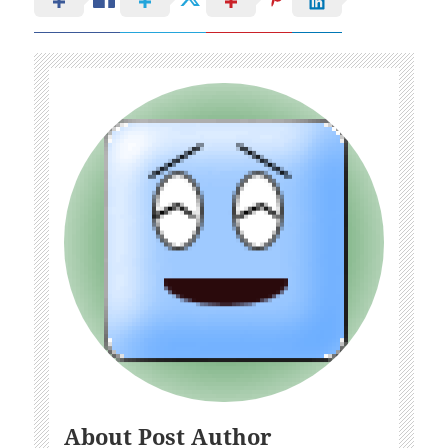
About Post Author