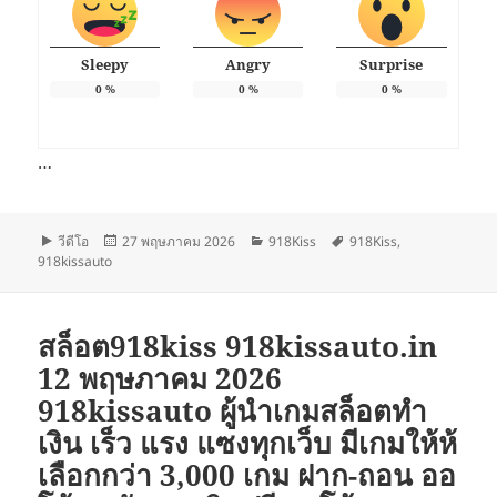
Sleepy
Angry
Surprise
0
%
0
%
0
%
…
รูป
เขียน
หมวด
ป้าย
วีดีโอ
27 พฤษภาคม 2026
918Kiss
918Kiss
,
แบบ
เมื่อ
หมู่
กำกับ
918kissauto
เรื่อง
สล็อต918kiss 918kissauto.in
12 พฤษภาคม 2026
918kissauto ผู้นำเกมสล็อตทำ
เงิน เร็ว แรง แซงทุกเว็บ มีเกมให้ห้
เลือกกว่า 3,000 เกม ฝาก-ถอน ออ