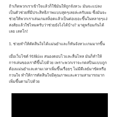
ถ้าเกิดพวกเราเข้าใจแล้วก็ใช้มันให้ถูกจังหวะ มันจะแปลง
เป็นตัวช่วยที่มีประสิทธิภาพแบบสุดๆเลยล่ะครับผม ซึ่งมันจะ
ช่วยให้พวกเราเล่นเกมสล็อตแล้วเป็นต่อเยอะขึ้นในหลายๆแง่
สงสัยแล้วใช่ไหมครับว่าช่วยยังไงได้บ้าง? มาดูพร้อมกันได้
เลย เลทโก!
1. ช่วยทำให้ตัดสินใจได้แม่นยำและก็ทันจังหวะเกมมากขึ้น
เมื่อเว็บไซต์ 918kiss สนองตอบไวและลื่นไหล มันก็ทำให้
การเล่นของเราดีขึ้นไปด้วย เพราะพวกเราจะกดสปินแบบถูก
ต้องแม่นยำและตามเวลาเพิ่มขึ้นเรื่อยๆ ไม่มีดีเลย์มาขัดหรือ
กวนใจ ทำให้การตัดสินใจมีคุณภาพและความสามารถมาก
เพิ่มขึ้นตามไปด้วย