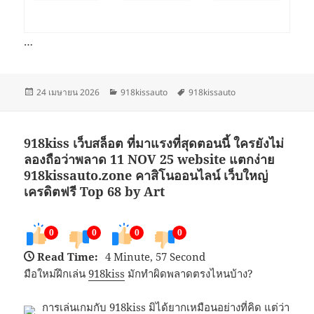
…
เขียน
หมวด
ป้าย
24 เมษายน 2026
918kissauto
918kissauto
เมื่อ
หมู่
กำกับ
918kiss เว็บสล็อต ที่มาแรงที่สุดตอนนี้ ใครยังไม่
ลองถือว่าพลาด 11 NOV 25 website แตกง่าย
918kissauto.zone คาสิโนออนไลน์ เว็บใหญ่
เครดิตฟรี Top 68 by Art
0
0
0
0
Read Time:
4 Minute, 57 Second
มือใหม่ฝึกเล่น
918kiss
มักทำผิดพลาดตรงไหนบ้าง?
การเล่นเกมกับ 918kiss มิได้ยากเหมือนอย่างที่คิด แต่ว่า