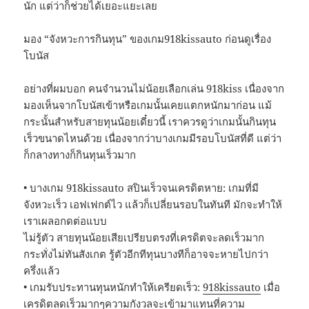
นัก แต่ว่าก็ช่วยได้เยอะแยะเลย
มอง “จังหวะการกินทุน” ของเกม918kissauto ก่อนดูเรื่อง
โบนัส
อย่างที่ผมบอก คนจำนวนไม่น้อยเลือกเล่น 918kiss เนื่องจาก
มองเห็นจากโบนัสเข้าหรือเกมนั้นเคยแตกหนักมาก่อน แม้
กระนั้นสำหรับสายทุนน้อยเดี๋ยวนี้ เราควรดูว่าเกมนั้นกินทุน
เร็วขนาดไหนด้วย เนื่องจากว่าบางเกมมีรอบโบนัสที่ดี แต่ว่า
ก็กลางทางก็กินทุนเร็วมาก
• บางเกม 918kissauto สปินเร็วจนเครดิตหาย: เกมที่มี
จังหวะเร็ว เอฟเฟกต์ไว แล้วก็เปลี่ยนรอบในทันที มักจะทำให้
เราเผลอกดต่อแบบ
ไม่รู้ตัว สายทุนน้อยเสียเปรียบตรงที่เครดิตจะลดเร็วมาก
กระทั่งไม่ทันสังเกต รู้ตัวอีกทีทุนบางทีก็อาจจะหายไปกว่า
ครึ่งแล้ว
• เกมรับประทานทุนหนักทำให้เครียดเร็ว:
918kissauto
เมื่อ
เครดิตลดเร็วมากๆความกังวลจะเข้ามาแทนที่ความ