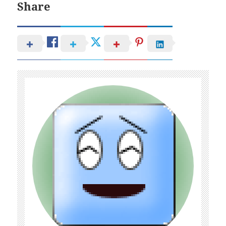
Share