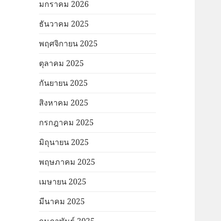
มกราคม 2026
ธันวาคม 2025
พฤศจิกายน 2025
ตุลาคม 2025
กันยายน 2025
สิงหาคม 2025
กรกฎาคม 2025
มิถุนายน 2025
พฤษภาคม 2025
เมษายน 2025
มีนาคม 2025