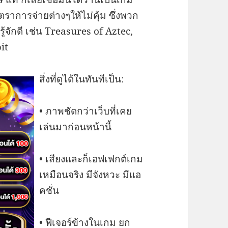
ัตราการจ่ายต่างๆให้ไม่คุ้ม ซึ่งพวก
้จักดี เช่น Treasures of Aztec,
it
สิ่งที่ดูได้ในทันทีเป็น:
• ภาพชัดกว่าเว็บที่เคย
เล่นมาก่อนหน้านี้
• เสียงและก็เอฟเฟกต์เกม
เหมือนจริง มีจังหวะ มีแอ
คชั่น
• ฟีเจอร์ข้างในเกม ยก