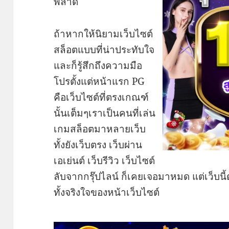
พลาด
ถ้าหากให้นิยามเว็บไซต์
สล็อตแบบที่น่าประทับใจ
และก็รู้สึกถึงความมือ
โปรตั้งแต่หน้าแรก PG
คือเว็บไซต์ที่ตรงเกณฑ์
นั้นเต็มๆเราเป็นคนที่เล่น
เกมสล็อตมาหลายเว็บ
ทั้งยังเว็บตรง เว็บผ่าน
เอเย่นต์ เว็บรีวิว เว็บไซต์
ลับจากกรุ๊ปไลน์ ก็เคยเจอมาหมด แต่เว็บ
ทั้งจริงใจของหน้าเว็บไซต์