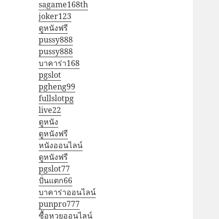
sagame168th
joker123
ดูหนังฟรี
pussy888
pussy888
บาคาร่า168
pgslot
pgheng99
fullslotpg
live22
ดูหนัง
ดูหนังฟรี
หนังออนไลน์
ดูหนังฟรี
pgslot77
ปั่นแตก66
บาคาร่าออนไลน์
punpro777
ซื้อหวยออนไลน์