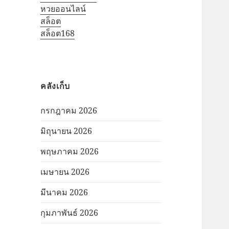
หวยออนไลน์
สล็อต
สล็อต168
คลังเก็บ
กรกฎาคม 2026
มิถุนายน 2026
พฤษภาคม 2026
เมษายน 2026
มีนาคม 2026
กุมภาพันธ์ 2026