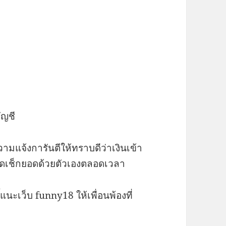
ัญชี
ามแจ้งการันตีให้ทราบดีว่าเงินเข้า
ยกดเช็กยอดด้วยตัวเองตลอดเวลา
แนะเว็บ funny18 ให้เพื่อนพ้องที่