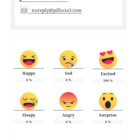
noreply@pillscia3.com
Happy
Sad
Excited
0
%
0
%
100
%
Sleepy
Angry
Surprise
0
%
0
%
0
%