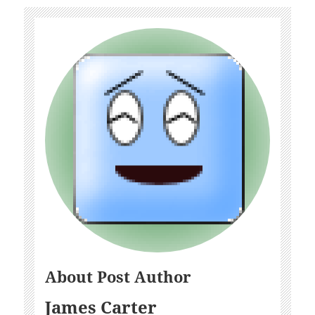
About Post Author
James Carter