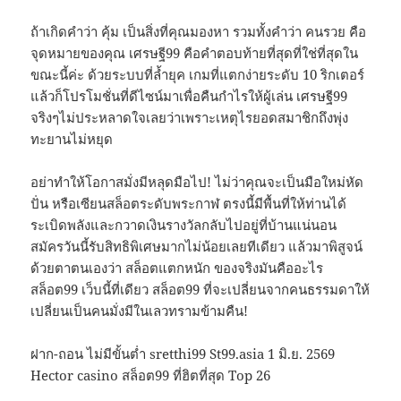
ถ้าเกิดคำว่า คุ้ม เป็นสิ่งที่คุณมองหา รวมทั้งคำว่า คนรวย คือ
จุดหมายของคุณ เศรษฐี99 คือคำตอบท้ายที่สุดที่ใช่ที่สุดใน
ขณะนี้ค่ะ ด้วยระบบที่ล้ำยุค เกมที่แตกง่ายระดับ 10 ริกเตอร์
แล้วก็โปรโมชั่นที่ดีไซน์มาเพื่อคืนกำไรให้ผู้เล่น เศรษฐี99
จริงๆไม่ประหลาดใจเลยว่าเพราะเหตุไรยอดสมาชิกถึงพุ่ง
ทะยานไม่หยุด
อย่าทำให้โอกาสมั่งมีหลุดมือไป! ไม่ว่าคุณจะเป็นมือใหม่หัด
ปั่น หรือเซียนสล็อตระดับพระกาฬ ตรงนี้มีพื้นที่ให้ท่านได้
ระเบิดพลังและกวาดเงินรางวัลกลับไปอยู่ที่บ้านแน่นอน
สมัครวันนี้รับสิทธิพิเศษมากไม่น้อยเลยทีเดียว แล้วมาพิสูจน์
ด้วยตาตนเองว่า สล็อตแตกหนัก ของจริงมันคืออะไร
สล็อต99 เว็บนี้ที่เดียว สล็อต99 ที่จะเปลี่ยนจากคนธรรมดาให้
เปลี่ยนเป็นคนมั่งมีในเลวทรามข้ามคืน!
ฝาก-ถอน ไม่มีขั้นต่ำ sretthi99 St99.asia 1 มิ.ย. 2569
Hector casino สล็อต99 ที่ฮิตที่สุด Top 26