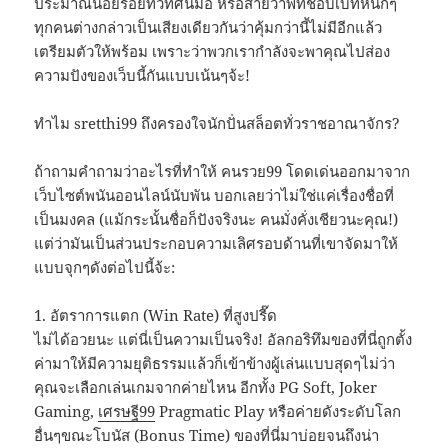
ประมาณน้อยร้อยทิวทัศน์มือ หรือสายวาฬที่ชอบเบทหนักๆ
ทุกคนต่างกล่าวเป็นเสียงเดียวกันว่าคุ้มกว่านี้ไม่มีอีกแล้ว
เตรียมตัวให้พร้อม เพราะว่าพวกเรากำลังจะพาคุณไปส่อง
ความปังของเว็บนี้กันแบบเน้นๆจ้ะ!
ทำไม sretthi99 ถึงครองใจนักปั่นสล็อตทั่วราชอาณาจักร?
ถ้าถามคำถามว่าอะไรที่ทำให้ คนรวย99 โดดเด่นออกมาจาก
เว็บไซต์พนันออนไลน์นับพัน บอกเลยว่าไม่ใช่แค่เรื่องชื่อที่
เป็นมงคล (แม้กระนั้นชื่อก็ปังจริงนะ คนมั่งคั่งเชียวนะคุณ!)
แต่ว่ามันเป็นส่วนประกอบความเลิศรอบด้านที่เขาจัดมาให้
แบบจุกๆดังต่อไปนี้จ้ะ:
1. อัตราการแตก (Win Rate) ที่สูงปรี๊ด
ไม่ได้อวยนะ แต่นี่เป็นความเป็นจริง! อัลกอริทึมของที่นี่ถูกตั้ง
ค่ามาให้มีความยุติธรรมแล้วก็เข้าข้างผู้เล่นแบบสุดๆไม่ว่า
คุณจะเลือกเล่นเกมจากค่ายไหน อีกทั้ง PG Soft, Joker
Gaming,
เศรษฐี99
Pragmatic Play หรือค่ายดังระดับโลก
อื่นๆขณะโบนัส (Bonus Time) ของที่นี่มาบ่อยจนถึงน่า