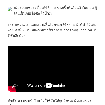
เมื่อระบบของ สล็อต918kiss รวดเร็วทันใจแล้วก็ตลอด ผู้
เล่นเป็นต่อเรื่องอะไรบ้าง?
เพราะความเร็วและความลื่นไถลของ 918kiss มิได้ทำให้เล่น
ง่ายเท่านั้น แต่มันยังช่วยทำให้เราสามารถควบคุมการเล่นได้
ดีขึ้นอีกด้วย
ถ้าเกิดพวกเราเข้าใจแล้วก็ใช้มันให้ถูกจังหวะ มันจะแปลง