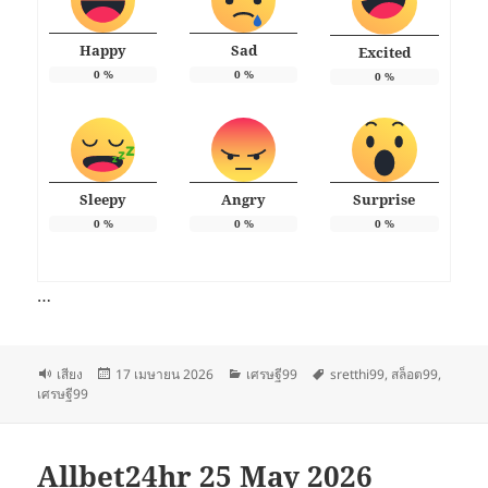
Happy
Sad
Excited
0
%
0
%
0
%
Sleepy
Angry
Surprise
0
%
0
%
0
%
…
รูป
เขียน
หมวด
ป้าย
เสียง
17 เมษายน 2026
เศรษฐี99
sretthi99
,
สล็อต99
,
แบบ
เมื่อ
หมู่
กำกับ
เศรษฐี99
เรื่อง
Allbet24hr 25 May 2026