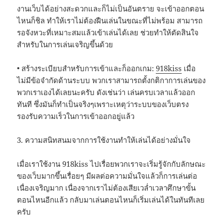
งานเว็บได้อย่างสะดวกและก็ไม่เป็นอันตราย จะเข้าออกตอน
ไหนก็ชิล ทำให้เราไม่ต้องฝืนเล่นในขณะที่ไม่พร้อม สามารถ
รอจังหวะที่เหมาะสมแล้วเข้าเล่นได้เลย ช่วยทำให้ตัดสินใจ
สำหรับในการเล่นเจริญขึ้นด้วย
• สร้างระเบียบสำหรับการเข้าและก็ออกเกม:
918kiss
เมื่อ
ไม่มีข้อจำกัดด้านระบบ พวกเราสามารถตั้งกติกาการเล่นของ
พวกเราเองได้เลยนะครับ ดังเช่นว่า เล่นครบเวลาแล้วออก
ทันที ซึ่งมันก็ทำเป็นจริงๆเพราะเหตุว่าระบบของเว็บตรง
รองรับความเร็วในการเข้าออกอยู่แล้ว
3. ความสนิทสนมจากการใช้งานทำให้เล่นได้อย่างมั่นใจ
เมื่อเราใช้งาน 918kiss ไปเรื่อยพวกเราจะเริ่มรู้จักกับลักษณะ
ของเว็บมากขึ้นเรื่อยๆ มีผลต่อความมั่นใจแล้วก็การเล่นต่อ
เนื่องเจริญมาก เนื่องจากเราไม่ต้องเสียเวล่ำเวลาศึกษาขั้น
ตอนไหนอีกแล้ว กลับมาเล่นตอนไหนก็เริ่มเล่นได้ในทันทีเลย
ครับ