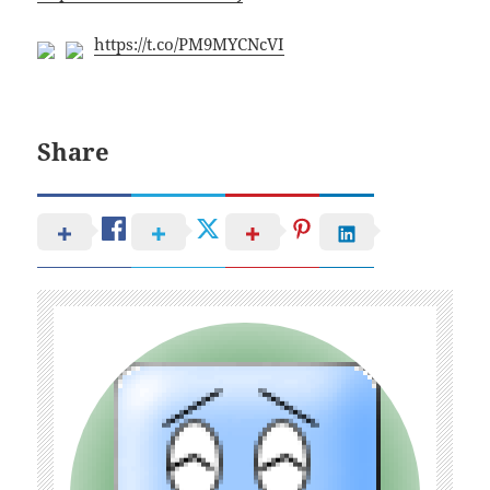
https://t.co/PM9MYCNcVI
Share