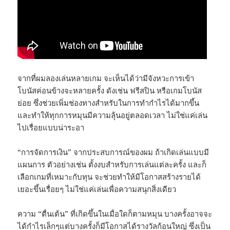
จากที่ผมลองเล่นหลายเกม จะเห็นได้ว่ามีจังหวะการเข้า
โบนัสค่อนข้างจะหลายครั้ง ดังเช่น ฟรีสปิน หรือเกมโบนัส
ย่อย ซึ่งช่วยเพิ่มช่องทางสำหรับในการทำกำไรได้มากขึ้น
และทำให้ทุกการหมุนมีความลุ้นอยู่ตลอดเวลา ไม่ใช่แค่เล่น
ไปเรื่อยแบบน่าระอา
“การจัดการเงิน” จากประสบการณ์ของผม ถ้าเกิดเล่นแบบมี
แผนการ ตัวอย่างเช่น ตั้งงบสำหรับการเล่นแต่ละครั้ง และก็
เลือกเกมที่เหมาะกับทุน จะช่วยทำให้มีโอกาสสร้างรายได้
เยอะขึ้นเรื่อยๆ ไม่ใช่แค่เล่นเพื่อความสนุกสิ่งเดียว
ความ “ตื่นเต้น” ที่เกิดขึ้นในเมื่อใดก็ตามหมุน บางครั้งอาจจะ
ได้กำไรเล็กๆแต่บางครั้งก็มีโอกาสได้รางวัลก้อนใหญ่ ซึ่งเป็น