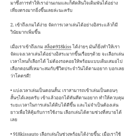
มาซึ่งการทำให้เราอ่านเกมและก็ตัดสินใจเดิมพันได้อย่าง
เที่ยงตรงมากยิ่งขึ้นเลยล่ะนะครับ
2. เข้าถึงเกมได้ง่าย จัดการเวลาเล่นได้อย่างอิสระแล้วก็มี
วินัยมากเพิ่มขึ้น
เมื่อเราเข้าถึงเกม
สล็อต918kiss
ได้ง่ายๆ มันก็ยิ่งทำให้เรา
จัดแจงเวลาเล่นได้อย่างอิสระมากขึ้นเรื่อยๆด้วย จะเลือกเล่น
เวลาไหนก็เลือกได้ ไม่ต้องรอคอยให้พร้อมแบบเดิมเสมอไป
เลือกตอนที่เหมาะสมกับชีวิตประจำวันได้ตามอยาก บอกเลย
ว่าโคตรดี!
• แบ่งเวลาเล่นเป็นตอนสั้น: เราสามารถเข้าเล่นเป็นตอนๆ
สั้นๆได้เลยครับ เข้าแล้วออกได้ทันทีตามอยาก ทำให้ควบคุม
ระยะเวลาในการเล่นได้ดิบได้ดีขึ้น และไม่จำเป็นต้องเล่น
ยาวเพื่อให้คุ้มกับการใช้งาน เลือกเล่นได้ตามช่วงที่สบายได้
เลย
• 918kissauto เลือกเล่นในช่วงพร้อมได้ง่ายขึ้น: เมื่อเราใช้