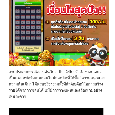
จากประสบการณ์ลองเล่นกับ allbet24hr จำต้องบอกเลยว่า
เป็นแพลตฟอร์มเกมออนไลน์ยอดฮิตที่ให้ทั้ง “ความสนุกและ
ความตื่นเต้น” ได้ครบจริงๆรวมทั้งที่สำคัญคือมีโอกาสสร้าง
รายได้จากการเล่นได้ แม้มีการวางแผนและเลือกเกมอย่าง
เหมาะควร