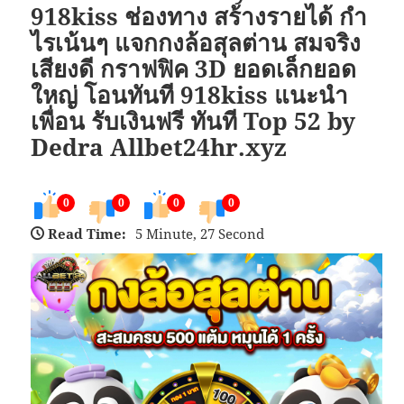
918kiss ช่องทาง สร้างรายได้ กำ
ไรเน้นๆ แจกกงล้อสุลต่าน สมจริง
เสียงดี กราฟฟิค 3D ยอดเล็กยอด
ใหญ่ โอนทันที 918kiss แนะนำ
เพื่อน รับเงินฟรี ทันที Top 52 by
Dedra Allbet24hr.xyz
0
0
0
0
Read Time:
5 Minute, 27 Second