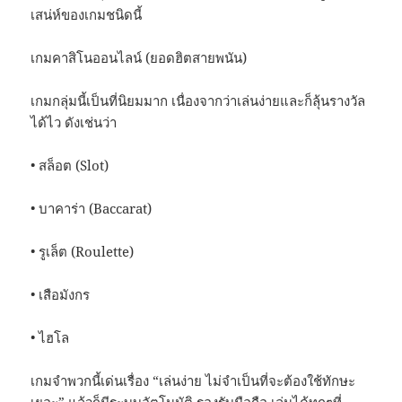
เสน่ห์ของเกมชนิดนี้
เกมคาสิโนออนไลน์ (ยอดฮิตสายพนัน)
เกมกลุ่มนี้เป็นที่นิยมมาก เนื่องจากว่าเล่นง่ายและก็ลุ้นรางวัล
ได้ไว ดังเช่นว่า
• สล็อต (Slot)
• บาคาร่า (Baccarat)
• รูเล็ต (Roulette)
• เสือมังกร
• ไฮโล
เกมจำพวกนี้เด่นเรื่อง “เล่นง่าย ไม่จำเป็นที่จะต้องใช้ทักษะ
เยอะ” แล้วก็มีระบบอัตโนมัติ รองรับมือถือ เล่นได้ทุกๆที่