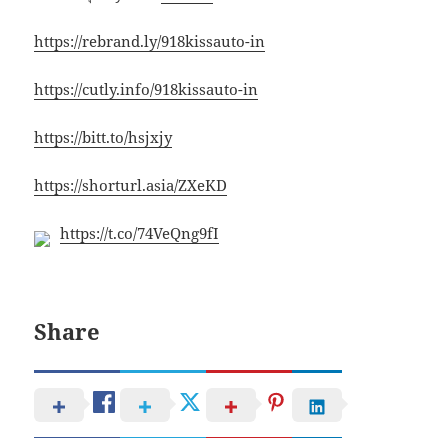
https://rebrand.ly/918kissauto-in
https://cutly.info/918kissauto-in
https://bitt.to/hsjxjy
https://shorturl.asia/ZXeKD
https://t.co/74VeQng9fI
Share