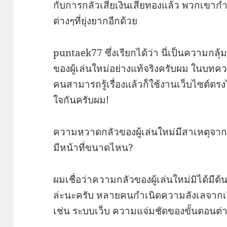
กับการกลัวเสียเงินเสียทองแล้ว พวกเขากำ
ต่างๆที่ยุ่งยากอีกด้วย
puntaek77 ซึ่งเรียกได้ว่า นี่เป็นความกล
ของผู้เล่นใหม่อย่างแท้จริงครับผม ในบทคว
คนสามารถรู้เรื่องแล้วก็ใช้งานเว็บไซต์ตรงไ
ใจกันครับผม!
ความหวาดกลัวของผู้เล่นใหม่มีสาเหตุจาก
มีหน้าที่ขนาดไหน?
ผมเชื่อว่าความกลัวของผู้เล่นใหม่มิได้มีต้น
ล่ะนะครับ หลายคนกำเนิดความลังเลจากเรื่
เช่น ระบบเว็บ ความแจ่มชัดของขั้นตอนต่