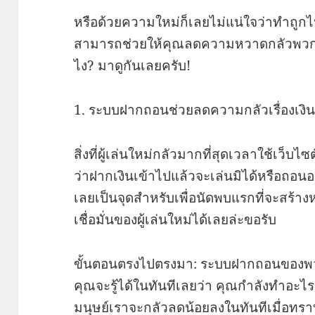
หรือด้วยความใหม่ก็เลยไม่แน่ใจว่าทำถูกไ
สามารถช่วยให้คุณลดความหวาดกลัวพวกนี
ไง? มาดูกันเลยครับ!
1. ระบบฝากถอนช่วยลดความกลัวเรื่องเงิ
สิ่งที่ผู้เล่นใหม่กลัวมากที่สุดเวลาใช้เว็บไ
ว่าฝากเงินเข้าไปแล้วจะเล่นมิได้หรือถอ
เลยเป็นจุดสำหรับเพื่อนัดพบแรกที่จะสร
เชื่อมั่นของผู้เล่นใหม่ได้เลยล่ะขอรับ
ขั้นตอนตรงไปตรงมา: ระบบฝากถอนของพวก
คุณจะรู้ได้ในทันทีเลยว่า คุณกำลังทำอะไ
มนุษย์เราจะกลัวลดน้อยลงในทันทีเมื่อท