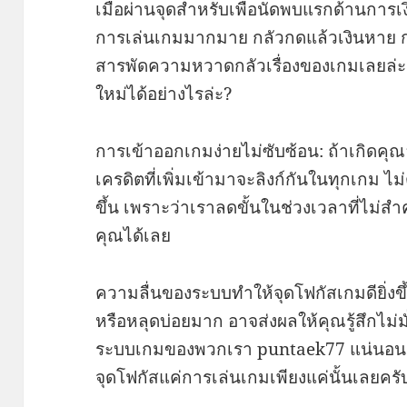
เมื่อผ่านจุดสำหรับเพื่อนัดพบแรกด้านการเง
การเล่นเกมมากมาย กลัวกดแล้วเงินหาย 
สารพัดความหวาดกลัวเรื่องของเกมเลยล่ะ
ใหม่ได้อย่างไรล่ะ?
การเข้าออกเกมง่ายไม่ซับซ้อน: ถ้าเกิดคุณ
เครดิตที่เพิ่มเข้ามาจะลิงก์กันในทุกเกม 
ขึ้น เพราะว่าเราลดขั้นในช่วงเวลาที่ไม
คุณได้เลย
ความลื่นของระบบทำให้จุดโฟกัสเกมดียิ่งขึ
หรือหลุดบ่อยมาก อาจส่งผลให้คุณรู้สึกไม่ม
ระบบเกมของพวกเรา puntaek77 แน่นอนค
จุดโฟกัสแค่การเล่นเกมเพียงแค่นั้นเลยคร