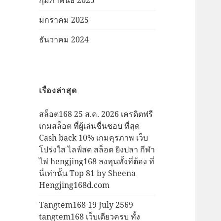
กุมภาพันธ์ 2025
มกราคม 2025
ธันวาคม 2024
เรื่องล่าสุด
สล็อต168 25 ส.ค. 2026 เครดิตฟรี
เกมสล็อต ที่ผู้เล่นชื่นชอบ ที่สุด
Cash back 10% เกมคุรภาพ เว็บ
โปร่งใส ไลฟ์สด สล็อต ยิงปลา กีฬา
ไพ่ hengjing168 ลงทุนทั้งที่ต้อง ที่
นี่เท่านั้น Top 81 by Sheena
Hengjing168d.com
Tangtem168 19 July 2569
tangtem168 เว็บเดียวครบ ทั้ง