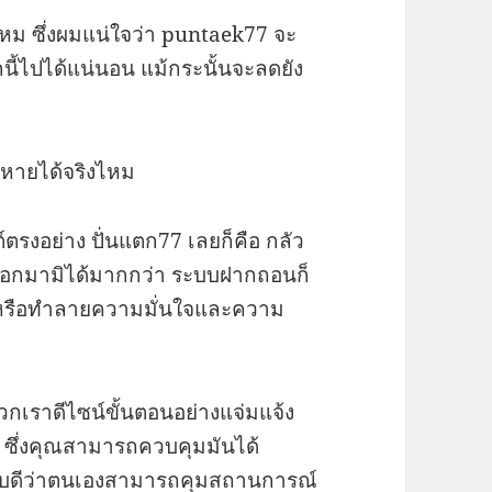
หม ซึ่งผมแน่ใจว่า puntaek77 จะ
้ไปได้แน่นอน แม้กระนั้นจะลดยัง
นหายได้จริงไหม
ซต์ตรงอย่าง ปั่นแตก77 เลยก็คือ กลัว
นออกมามิได้มากกว่า ระบบฝากถอนก็
้างหรือทำลายความมั่นใจและความ
เราดีไซน์ขั้นตอนอย่างแจ่มแจ้ง
ร ซึ่งคุณสามารถควบคุมมันได้
ราบดีว่าตนเองสามารถคุมสถานการณ์