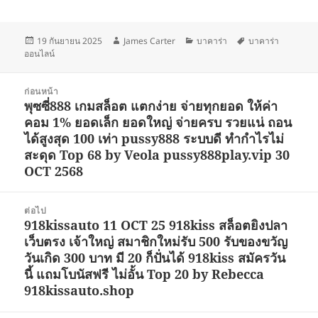
เขียน
ผู้
หมวด
ป้าย
19 กันยายน 2025
James Carter
บาคาร่า
บาคาร่า
เมื่อ
เขียน
หมู่
กำกับ
ออนไลน์
แนะแนว
ก่อนหน้า
เรื่อง
พุซซี่888 เกมสล็อต แตกง่าย จ่ายทุกยอด ให้ค่า
เรื่อง
คอม 1% ยอดเล็ก ยอดใหญ่ จ่ายครบ รวยแน่ ถอน
ก่อน
ได้สูงสุด 100 เท่า pussy888 ระบบดี ทำกำไรไม่
หน้า:
สะดุด Top 68 by Veola pussy888play.vip 30
OCT 2568
ต่อไป
918kissauto 11 OCT 25 918kiss สล็อตยิงปลา
เรื่อง
เว็บตรง เจ้าใหญ่ สมาชิกใหม่รับ 500 รับของขวัญ
ต่อ
วันเกิด 300 บาท มี 20 ก็ปั่นได้ 918kiss สมัครวัน
ไป:
นี้ แถมโบนัสฟรี ไม่อั้น Top 20 by Rebecca
918kissauto.shop