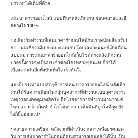
บรรเทาได้เต็มที่ด้วย
เล่น บาคาร่าออนไลน์ แบบฟินๆหลังเลิกงาน ผ่อนคลายและฮี
ลดวงใจ 100%
ขอเสียงวัยทำงานที่เล่นบาคาร่าออนไลน์กับเราหน่อยสิขอรับ!
ฮ่า… ผมเชื่อว่ามีเยอะแยะแน่นอน โดยเฉพาะมนุษย์เงินเดือน
แบบผม การเล่นบาคาร่าออนไลน์เว็บไซต์ตรงหลังเลิกงาน
บางครั้งอาจจะเป็นประจำของใครหลายๆคนเลยก็ว่าได้
เนื่องจากมันอีกทั้งบันเทิงใจ เร็วทันใจ
และก็บรรเทาแบบสุดๆซึ่งการเล่น บาคาร่าออนไลน์ หลังเลิก
งานได้รับความนิยมในกลุ่มบุคลากรที่ทำงานแบบสุดๆเพราะ
เหตุว่าลองคิดดูมองสิครับ อิดโรยจากการทำงานมามากแค่
ไหน แต่ว่าถ้าเกิดทำกำไรได้จากเกมเดินพันที่ถูกใจที่สุด ยัง
ไงก็ยิ้มออกแน่ๆ
• คลายความเครียด: หลังจากที่ดำเนินงานมาเหนื่อยๆตลอด
วัน การเล่นบาคาร่าในตอนที่คุณสามารถเอนหลังได้นั้น เป็น