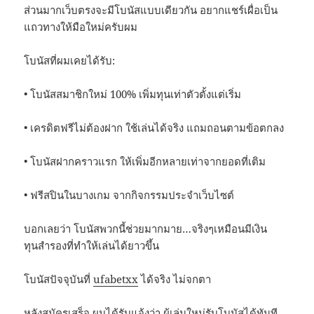
ส่วนมากเว็บตรงจะมีโบนัสแบบเดียวกัน อยากแชร์เผื่อเป็น
แถวทางให้มือใหม่ครับผม
โบนัสที่ผมเคยได้รับ:
• โบนัสสมาชิกใหม่ 100% เพิ่มทุนเท่าตัวตั้งแต่เริ่ม
• เครดิตฟรีไม่ต้องฝาก ใช้เล่นได้จริง แถมถอนตามข้อตกลง
• โบนัสฝากคราวแรก ให้เพิ่มอีกหลายเท่าจากยอดที่เติม
• ฟรีสปินในบางเกม จากกิจกรรมประจำเว็บไซต์
บอกเลยว่า โบนัสพวกนี้ช่วยมากมาย…จริงๆเหมือนมีเงิน
ทุนสำรองที่ทำให้เล่นได้ยาวขึ้น
โบนัสปัจจุบันที่
ufabetxx
ได้จริง ไม่จกตา
หลังสมัครเสร็จ ผมได้รับแจ้งว่า ผู้เล่นใหม่รับโบนัสได้ทันที