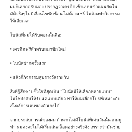
ผมก็เลยกดรับมอง ปรากฏว่าเครดิตเข้าแบบเข้าแผนอัตโน
มัติจริงๆไม่มีเงื่อนไขซับซ้อน ไม่ต้องแชร์ ไม่ต้องทำกิจกรรม
ให้เสียเวลา
โบนัสที่ผมได้รับตอนนั้นคือ:
• เครดิตฟรีสำหรับสมาชิกใหม่
• โบนัสฝากครั้งแรก
• แล้วก็กิจกรรมสุ่มรางวัลรายวัน
สิ่งที่รู้สึกซาบซึ้งใจที่สุดเป็น “โบนัสมีให้เลือกหลายแบบ”
ไม่ใช่บังคับให้รับแค่แบบเดียว ทำให้ผมเลือกโปรที่เหมาะกับ
สไตล์การเล่นของตัวเองได้
จากประสบการณ์ของผม ถ้าหากไม่มีโบนัสพิเศษวันนั้น เกมยู
ฟ่า ผมคงจะไม่ได้เริ่มเล่นสล็อตอย่างจริงจัง เพราะว่ามันช่วย