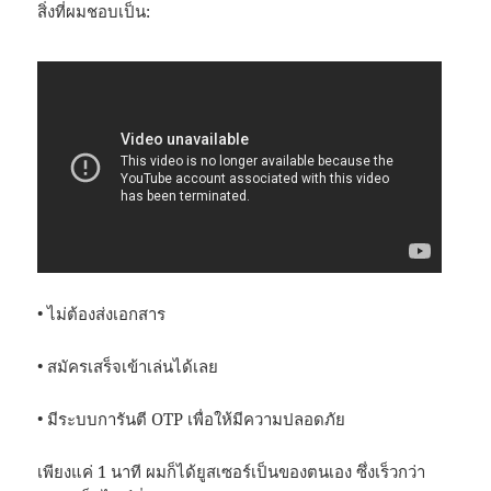
สิ่งที่ผมชอบเป็น:
• ไม่ต้องส่งเอกสาร
• สมัครเสร็จเข้าเล่นได้เลย
• มีระบบการันตี OTP เพื่อให้มีความปลอดภัย
เพียงแค่ 1 นาที ผมก็ได้ยูสเซอร์เป็นของตนเอง ซึ่งเร็วกว่า