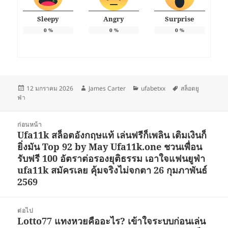
Sleepy
Angry
Surprise
0
%
0
%
0
%
เขียน
ผู้
หมวด
ป้าย
12 มกราคม 2026
James Carter
ufabetxx
สล็อตยู
เมื่อ
เขียน
หมู่
กำกับ
ฟ่า
แนะแนว
ก่อนหน้า
เรื่อง
Ufa11k สล็อตอังกฤษแท้ เล่นฟรีก็เพลิน เติมเงินก็
เรื่อง
ยิ่งมัน Top 92 by May Ufa11k.one ชวนเพื่อน
ก่อน
รับฟรี 100 อัตราต่อรองยุติธรรม เอาใจแฟนยูฟ่า
หน้า:
ufa11k สมัครเลย คุ้มจริงไม่จกตา 26 กุมภาพันธ์
2569
ต่อไป
Lotto77 แทงหวยคืออะไร? เข้าใจระบบก่อนเล่น
เรื่อง