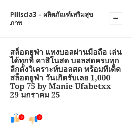
Pillscia3 – ผลิตภัณฑ์เสริมสุข
ภาพ
เมนู
และวิด
เจ็ต
สล็อตยูฟ่า แทงบอลผ่านมือถือ เล่น
ได้ทุกที่ คาสิโนสด บอลสดครบทุก
ลีกดังวิเคราะห์บอลสด พร้อมทีเด็ด
สล็อตยูฟ่า วันเกิดรับเลย 1,000
Top 75 by Manie Ufabetxx
29 มกราคม 25
0
0