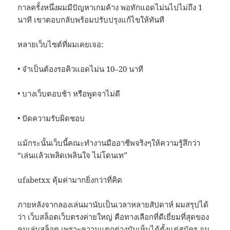
กาลครั้งหนึ่งผมมีปัญหาเกมค้าง พอทักแอดไม่นไปไม่ถึง 1
นาที เขาตอบกลับพร้อมปรับปรุงแก้ไขให้ทันที
หลายเว็บไซต์ที่ผมเคยเจอ:
• จำเป็นต้องรอคิวแอดไม่น 10–20 นาที
• บางเว็บตอบช้า หรือพูดจาไม่ดี
• ปัดความรับผิดชอบ
แม้กระนั้นเว็บนี้คณะทำงานมืออาชีพจริงๆให้ความรู้สึกว่า
“เล่นแล้วเพลิดเพลินใจ ไม่โดนเท”
ufabetxx คุ้มค่ามากยิ่งกว่าที่คิด
ภายหลังจากลองเล่นมานับเป็นเวลาหลายสัปดาห์ ผมสรุปได้
ว่า เว็บสล็อตเว็บตรงค่ายใหญ่ คือทางเลือกที่ดีเยี่ยมที่สุดของ
คนเล่นสล็อต เพราะความแตกต่างมันเห็นได้ตั้งแต่สมัคร จน