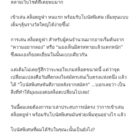
หลายเว็บไซต์ที่เคยพบมาก
เข้าเล่น สล็อตยูฟ่า หนแรก พร้อมรับโบนัสพิเศษ เพิ่มทุนแบบ
เต็มๆลุ้นรางวัลใหญ่ได้ง่ายขึ้น!
การเล่น สล็อตยูฟ่า สำหรับผู้คนจำนวนมากอาจเริ่มต้นจาก
“ความอยากลอง” หรือ “มองเห็นมิตรสหายแล้วแตกหนัก”
ซึ่งผมเองก็ยอดเยี่ยมในนั้นแบบเดียวกัน
แต่เดิมไม่เคยรู้สึกว่าจะพอใจเกมสล็อตขนาดนี้ แต่ว่าจุด
เปลี่ยนแปลงคือวันที่ตกลงใจสมัครเล่นเว็บตรงแห่งหนึ่ง แล้ว
ได้ “โบนัสพิเศษทันทีภายหลังจากสมัคร” …บอกเลยว่า เป็น
สิ่งที่ทำให้มุมมองต่อสล็อตเปลี่ยนไปเลย!
วันนี้ผมเลยต้องการมาเล่าประสบการณ์ตรง ว่าการเข้าเล่น
สล็อตยูฟ่า พร้อมรับโบนัสพิเศษมันช่วยเพิ่มทุนอย่างไร แล้ว
โบนัสพิเศษที่ผมได้รับในขณะนั้นเป็นยังไง?