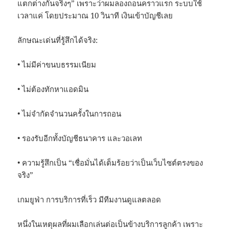
แตกต่างกันจริงๆ” เพราะว่าผมลองถอนคราวแรก ระบบใช้
เวลาแค่ โดยประมาณ 10 วินาที เงินเข้าบัญชีเลย
ลักษณะเด่นที่รู้สึกได้จริง:
• ไม่มีค่าขนบธรรมเนียม
• ไม่ต้องทักหาแอดมิน
• ไม่จำกัดจำนวนครั้งในการถอน
• รองรับอีกทั้งบัญชีธนาคาร และวอเลท
• ความรู้สึกเป็น “เชื่อมั่นได้เต็มร้อยว่าเป็นเว็บไซต์ตรงของ
จริง”
เกมยูฟ่า การบริการที่เร็ว มีทีมงานดูแลตลอด
หนึ่งในเหตุผลที่ผมเลือกเล่นต่อเป็นข้างบริการลูกค้า เพราะ