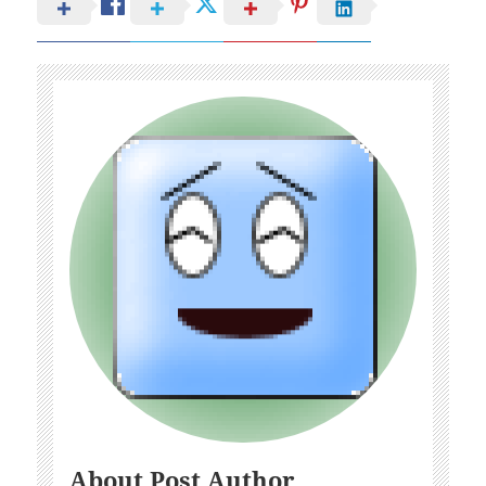
About Post Author