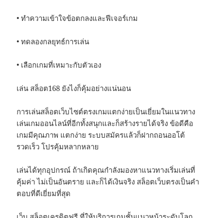
• ทำความเข้าใจข้อตกลงและฟีเจอร์เกม
• ทดลองกลยุทธ์การเล่น
• เลือกเกมที่เหมาะกับตัวเอง
เล่น สล็อต168 ยังไงก็คุ้มอย่างแน่นอน
การเล่นสล็อตเว็บไซต์ตรงเกมแตกง่ายเป็นเยี่ยมในแนวทาง
เล่นเกมออนไลน์ที่อีกทั้งสนุกและก็สร้างรายได้จริง ข้อดีคือ
เกมมีคุณภาพ แตกง่าย ระบบสมัครแล้วก็ฝากถอนออโต้
รวดเร็ว โปรคุ้มหลากหลาย
เล่นได้ทุกอุปกรณ์ ถ้าเกิดคุณกำลังมองหาแนวทางเริ่มเล่นที่
คุ้มค่า ไม่เป็นอันตราย และก็ได้เงินจริง สล็อตเว็บตรงเป็นคำ
ตอบที่ดีเยี่ยมที่สุด
เว็บ สล็อตเครดิตฟรี ที่ให้บริการเกมชั้นแนวหน้าระดับโลก