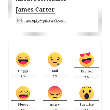
James Carter
noreply@pillscia3.com
Happy
Sad
Excited
0
%
0
%
0
%
Sleepy
Angry
Surprise
0
%
0
%
0
%