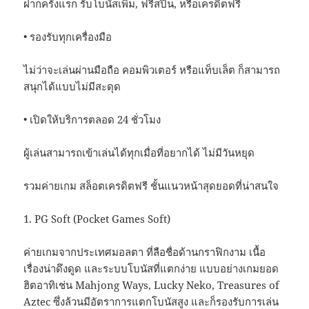
ฝากครั้งแรก รับโบนัสเพิ่ม, ฟรีสปิน, หรือเครดิตฟรี
• รองรับทุกเครื่องมือ
ไม่ว่าจะเล่นผ่านมือถือ คอมพิวเตอร์ หรือแท็บเล็ต ก็สามารถ
สนุกได้แบบไม่มีสะดุด
• เปิดให้บริการตลอด 24 ชั่วโมง
ผู้เล่นสามารถเข้าเล่นได้ทุกเมื่อที่อยากได้ ไม่มีวันหยุด
รวมค่ายเกม สล็อตเครดิตฟรี ชั้นแนวหน้าสุดยอดที่น่าสนใจ
1. PG Soft (Pocket Games Soft)
ค่ายเกมจากประเทศมอลตา ที่ลือชื่อด้านกราฟิกงาม เนื้อ
เรื่องน่าดึงดูด และระบบโบนัสที่แตกง่าย แบบอย่างเกมยอด
ฮิตอาทิเช่น Mahjong Ways, Lucky Neko, Treasures of
Aztec ซึ่งล้วนมีอัตราการแตกโบนัสสูง และก็รองรับการเล่น