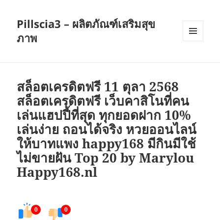
Pillscia3 – ผลิตภัณฑ์เสริมสุข
ภาพ
เมนู
และวิด
เจ็ต
สล็อตเครดิตฟรี 11 ตุลา 2568
สล็อตเครดิตฟรี เว็บคาสิโนที่คน
เล่นแฮปปี้ที่สุด ทุกยอดฝาก 10%
เล่นง่าย ถอนได้จริง หวยออนไลน์
ให้บาทแพง happy168 มีกินมีใช้
ไม่ขายฝัน Top 20 by Marylou
Happy168.nl
0
0