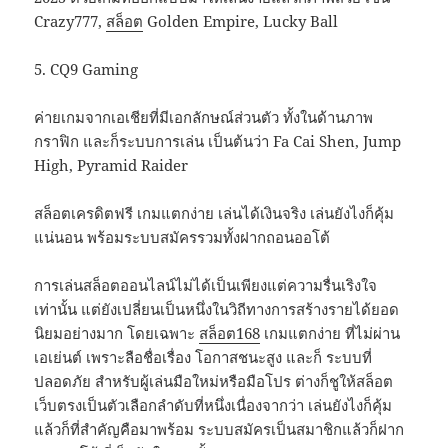
Crazy777,
สล็อต
Golden Empire, Lucky Ball
5. CQ9 Gaming
ค่ายเกมจากเอเชียที่มีเอกลักษณ์ส่วนตัว ทั้งในด้านภาพ
กราฟิก และก็ระบบการเล่น เป็นต้นว่า Fa Cai Shen, Jump
High, Pyramid Raider
สล็อตเครดิตฟรี เกมแตกง่าย เล่นได้เงินจริง เล่นยังไงก็คุ้ม
แน่นอน พร้อมระบบสมัครรวมทั้งฝากถอนออโต้
การเล่นสล็อตออนไลน์ไม่ได้เป็นเพียงแต่ความรื่นเริงใจ
เท่านั้น แต่ยังเปลี่ยนเป็นหนึ่งในวิถีทางการสร้างรายได้ยอด
นิยมอย่างมาก โดยเฉพาะ
สล็อต168
เกมแตกง่าย ที่ไม่ผ่าน
เอเย่นต์ เพราะลือชื่อเรื่อง โอกาสชนะสูง และก็ ระบบที่
ปลอดภัย สำหรับผู้เล่นมือใหม่หรือมือโปร ต่างก็ชูให้สล็อต
เว็บตรงเป็นตัวเลือกลำดับที่หนึ่งเนื่องจากว่า เล่นยังไงก็คุ้ม
แล้วก็ที่สำคัญคือมาพร้อม ระบบสมัครเป็นสมาชิกแล้วก็ฝาก