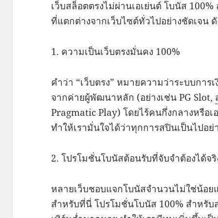
เว็บสล็อตตรงไม่ผ่านเอเย่นต์ โบนัส 100% ส
ที่แตกต่างจากเว็บไซต์ทั่วไปอย่างชัดเจน ดั
1. ความเป็นเว็บตรงมั่นคง 100%
คำว่า “เว็บตรง” หมายความว่าระบบการเงิ
จากค่ายผู้พัฒนาหลัก (อย่างเช่น PG Slot,
Pragmatic Play) โดยไร้คนกึ่งกลางหรือเอ
ทำให้เรามั่นใจได้ว่าทุกการสปินเป็นไป
2. โปรโมชั่นโบนัสต้อนรับที่จับจำต้องได้จริ
หลายเว็บชอบแจกโบนัสจำนวนไม่ใช่น้อยแต
สำหรับที่นี่ โปรโมชั่นโบนัส 100% สำหรับ