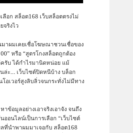
งเลือก สล็อต168 เว็บสล็อตตรงไม่
ายจริงไว
่านมาผมเคยเชื่อโฆษณาชวนเชื่อของ
00” หรือ “สูตรโกงสล็อตถูกต้อง
ครับ ได้กำไรมานิดหน่อย แม้
นล่ะ… เว็บไซต์ปิดหนีบ้าง บล็อก
์นโอเวอร์สูงลิบลิ่วจนกระทั่งไม่มีทาง
าข้อมูลอย่างเอาจริงเอาจัง จนถึง
นออนไลน์เป็นการเลือก “เว็บไซต์
ุผลที่นำพาผมมาเจอกับ สล็อต168