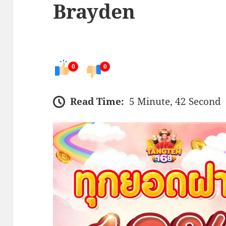
Brayden
0
0
Read Time:
5 Minute, 42 Second