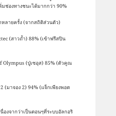
ยเพิ่มช่องทางชนะได้มากกว่า 90%
ลายครั้ง (จากสถิติส่วนตัว)
tec (สาวถ้ำ) 88% (เข้าฟรีสปิน
f Olympus (ปู่เซอุส) 85% (ตัวคูณ
 2 (มาจอง 2) 94% (แจ็กเพียงพอต
ื่องจากว่าเป็นตอนๆที่ระบบอัลกอริ