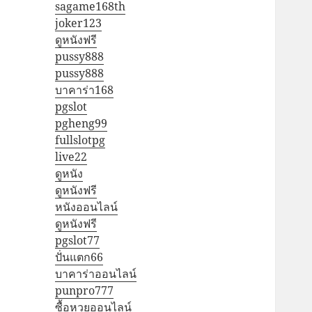
sagame168th
joker123
ดูหนังฟรี
pussy888
pussy888
บาคาร่า168
pgslot
pgheng99
fullslotpg
live22
ดูหนัง
ดูหนังฟรี
หนังออนไลน์
ดูหนังฟรี
pgslot77
ปั่นแตก66
บาคาร่าออนไลน์
punpro777
ซื้อหวยออนไลน์