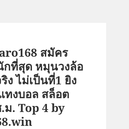
 faro168 สมัคร
กที่สุด หมุนวงล้อ
ิง ไม่เป็นที่1 ยิง
 แทงบอล สล็อต
ช.ม. Top 4 by
68.win