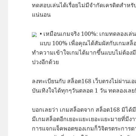
ทดสอบเล่นได้เรื่อยไม่มีจำกัดเครดิตสำห
แน่นอน
• เหมือนเกมจริง 100%: เกมทดลองเล่
แบบ 100% เพื่อคุณได้สัมผัสกับเกมสล็
ทำความเข้าใจเกมได้มากขึ้นแบบไม่ต้องมีค
ปวงอีกด้วย
ลงทะเบียนกับ สล็อต168 เว็บตรงไม่ผ่านเอเย่น
บันเทิงใจได้ทุกๆวันตลอด 1 วัน ทดลองเลย
บอกเลยว่า เกมสล็อตจาก สล็อต168 มิได้มี
มีเกมสล็อตอีกเยอะแยะเยอะแยะมายที่มีง
การแจกแจ็คพอตของเกมก็วิจิตรตระการตาแบบส