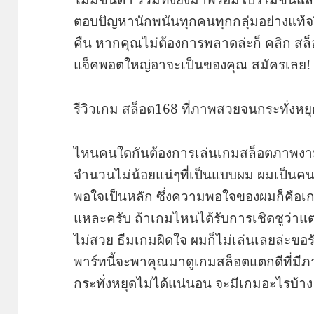
ตอบปัญหานักพนันทุกคนทุกกลุ่มอย่างแท้จริง 
คืน หากคุณไม่ต้องการพลาดล่ะก็ คลิก สล
แจ็คพอตใหญ่อาจะเป็นของคุณ สมัครเลย!
รีวิวเกม สล็อต168 ที่ภาพสวยจนกระทั่งหย
ไหนคนใดกันต้องการเล่นเกมสล็อตภาพงามๆบ
จำนวนไม่น้อยแน่ๆที่เป็นแบบผม ผมเป็นค
พอใจเป็นหลัก ซึ่งความพอใจของผมก็คือเ
แหละครับ ถ้าเกมไหนได้รับการเชิดชูว่าแ
ไม่สวย ธีมเกมผิดใจ ผมก็ไม่เล่นเลยล่ะขอร
พาร์ทนี้จะพาคุณมาดูเกมสล็อตแตกดีที่มี
กระทั่งหยุดไม่ได้แน่นอน จะมีเกมอะไรบ้า