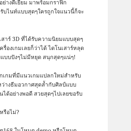
ย่างดีเยี่ยม มาพร้อมกราฟิก
รับไนท์แบบสุดๆใครถูกใจแนวนี้ก็จะ
สาร์ 3D ที่ได้รับความนิยมแบบสุดๆ
รื่องเกมเลยก็ว่าได้ ไดโนเสาร์หลุด
บบปังๆไม่มีหยุด สนุกสุดๆแน่ๆ!
อีกเกมที่มีแนวเกมแปลกใหม่สำหรับ
หว่างธีมอวกาศสุดล้ำกับศิลป์แบบ
นได้อย่างพอดี สวยสุดๆไปเลยขอรับ
หรือไม่?
อต168
ในโหมด demo หรือโหมด