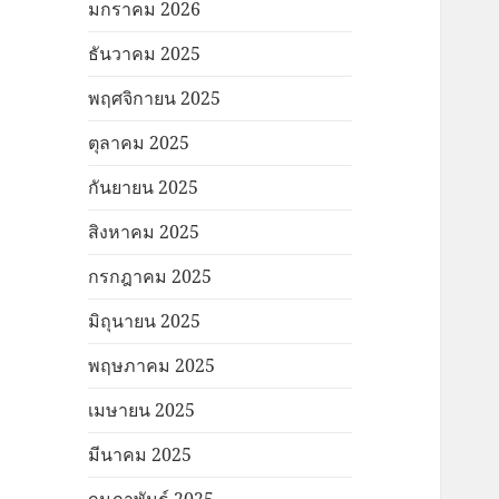
มกราคม 2026
ธันวาคม 2025
พฤศจิกายน 2025
ตุลาคม 2025
กันยายน 2025
สิงหาคม 2025
กรกฎาคม 2025
มิถุนายน 2025
พฤษภาคม 2025
เมษายน 2025
มีนาคม 2025