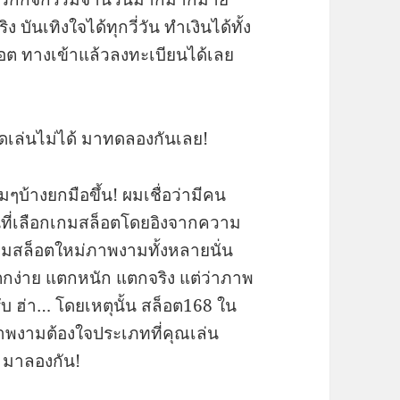
บันเทิงใจได้ทุกวี่วัน ทำเงินได้ทั้ง
็อต ทางเข้าแล้วลงทะเบียนได้เลย
ุดเล่นไม่ได้ มาทดลองกันเลย!
้างยกมือขึ้น! ผมเชื่อว่ามีคน
นที่เลือกเกมสล็อตโดยอิงจากความ
กมสล็อตใหม่ภาพงามทั้งหลายนั่น
ตกง่าย แตกหนัก แตกจริง แต่ว่าภาพ
ับ ฮ่า… โดยเหตุนั้น สล็อต168 ใน
ภาพงามต้องใจประเภทที่คุณเล่น
ง มาลองกัน!