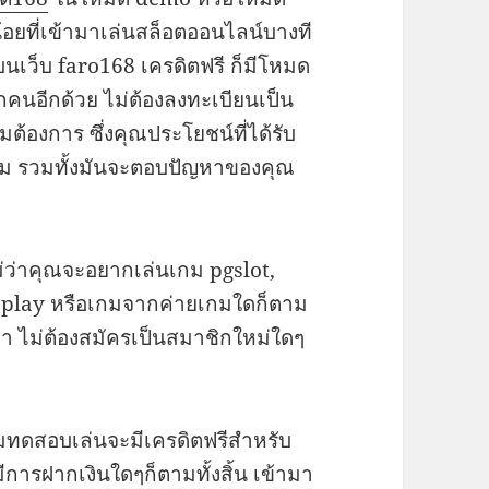
อยที่เข้ามาเล่นสล็อตออนไลน์บางที
นเว็บ faro168 เครดิตฟรี ก็มีโหมด
กคนอีกด้วย ไม่ต้องลงทะเบียนเป็น
้องการ ซึ่งคุณประโยชน์ที่ได้รับ
ม รวมทั้งมันจะตอบปัญหาของคุณ
ม่ว่าคุณจะอยากเล่นเกม pgslot,
 play หรือเกมจากค่ายเกมใดก็ตาม
า ไม่ต้องสมัครเป็นสมาชิกใหม่ใดๆ
กมทดสอบเล่นจะมีเครดิตฟรีสำหรับ
มีการฝากเงินใดๆก็ตามทั้งสิ้น เข้ามา