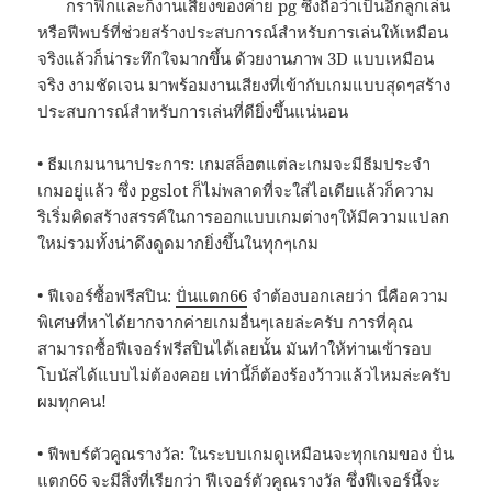
กราฟิกและก็งานเสียงของค่าย pg ซึ่งถือว่าเป็นอีกลูกเล่น
หรือฟีพบร์ที่ช่วยสร้างประสบการณ์สำหรับการเล่นให้เหมือน
จริงแล้วก็น่าระทึกใจมากขึ้น ด้วยงานภาพ 3D แบบเหมือน
จริง งามชัดเจน มาพร้อมงานเสียงที่เข้ากับเกมแบบสุดๆสร้าง
ประสบการณ์สำหรับการเล่นที่ดียิ่งขึ้นแน่นอน
• ธีมเกมนานาประการ: เกมสล็อตแต่ละเกมจะมีธีมประจำ
เกมอยู่แล้ว ซึ่ง pgslot ก็ไม่พลาดที่จะใส่ไอเดียแล้วก็ความ
ริเริ่มคิดสร้างสรรค์ในการออกแบบเกมต่างๆให้มีความแปลก
ใหม่รวมทั้งน่าดึงดูดมากยิ่งขึ้นในทุกๆเกม
• ฟีเจอร์ซื้อฟรีสปิน:
ปั่นแตก66
จำต้องบอกเลยว่า นี่คือความ
พิเศษที่หาได้ยากจากค่ายเกมอื่นๆเลยล่ะครับ การที่คุณ
สามารถซื้อฟีเจอร์ฟรีสปินได้เลยนั้น มันทำให้ท่านเข้ารอบ
โบนัสได้แบบไม่ต้องคอย เท่านี้ก็ต้องร้องว้าวแล้วไหมล่ะครับ
ผมทุกคน!
• ฟีพบร์ตัวคูณรางวัล: ในระบบเกมดูเหมือนจะทุกเกมของ ปั่น
แตก66 จะมีสิ่งที่เรียกว่า ฟีเจอร์ตัวคูณรางวัล ซึ่งฟีเจอร์นี้จะ