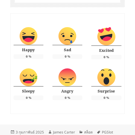
Happy
Sad
Excited
0
%
0
%
0
%
Sleepy
Angry
Surprise
0
%
0
%
0
%
เขียน
ผู้
หมวด
ป้าย
3 กุมภาพันธ์ 2025
James Carter
สล็อต
PGSlot