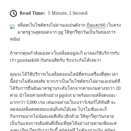
Read Time:
5 Minute, 2 Second
สล็อตเว็บไซต์ตรงไม่ผ่านเอเย่นต์จาก
ปั่นแตก66
เว็บตรง
มาตรฐานสุดยอดจาก pg ให้ทุกวี่ทุกวันเป็นวันของการ
พนัน!
ถ้าหากคุณกำลังมองหาเว็บสล็อตอยู่ล่ะก็ มาลองใช้บริการกับ
เรา puntaek66 กันก่อนสิครับ รับประกันได้เลยว่า
คุณจะได้ใช้บริการเว็บสล็อตออนไลน์ที่ครบเครื่องที่สุดเวลา
นี้อย่างไม่ต้องสงสัย พวกเราเป็นเว็บไซต์ตรงไม่ผ่านเอเย่นต์ที่
ได้รับการยืนยันมาตรฐานระดับโลกจากค่ายเกมต่างๆกว่า 20
ค่าย นำโดยค่ายหลักอย่าง pgslot มาพร้อมเกมสล็อตเยอะ
มากกว่า 3,000 เกม เล่นเกมผ่านเว็บเบราว์เซอร์ได้ทันที จะ
ทดลองสล็อตทดสอบเล่นก็เล่นได้เลย โปรโมชั่นและก็
กิจกรรมมากไม่น้อยเลยทีเดียวอีกด้วย ให้ทุกวี่ทุกวันกลาย
เป็นวันแห่งการเดิมพันที่เยี่ยมที่สุดได้อย่างง่ายดายเพียงแค่
ลงทะเบียนใหม่กับเราวันนี้ สมัครฟรี ไม่ต้องจ่ายเงิน สมัคร