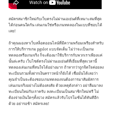
สมัครสมาชิกใหม่กับเว็บตรงไม่ผ่านเอเย่นต์ที่เหมาะสมที่สุด
ได้ก่อนคนใดกัน เล่นเกมใช่หรือเกมทดลองในแบบที่ชอบได้
เลย!
ถ้าคุณมองหาเว็บสล็อตออนไลน์ที่มีความพร้อมเพรียงสำหรับ
การให้บริการเกม pgslot แบบจัดเต็ม ไม่ว่าจะเป็นเกม
ทดลองหรือเกมจริง ก็จะต้องมาใช้บริการกับพวกเราเพียงแค่
นั้นล่ะครับ เว็บไซต์ตรงไม่ผ่านเอเย่นต์ที่เยี่ยมที่สุดเวลานี้
ทดลองเล่นเกมที่สนใจได้อย่างมาก ถ้าหากว่าถูกจิตใจค่อยลง
ทะเบียนรวมทั้งฝากเงินคราวหน้าก็ยังได้ เชื่อมั่นได้เลยว่า
คุณจำเป็นจะต้องชอบเกมทดลองจนต้องการมาสัมผัสการ
เล่นเกมจริงอย่างไม่ต้องสงสัย ด้วยเหตุดังกล่าว อย่าลืมมาลง
ทะเบียนใหม่กับเราครับ ลงทะเบียนเป็นสมาชิกใหม่ฟรี ไม่
ต้องจ่ายเงินใดๆทั้งปวง สมัครแล้วรับโปรโมชั่นได้ทันทีอีก
ด้วย อย่ารอช้า สมัครเลย!