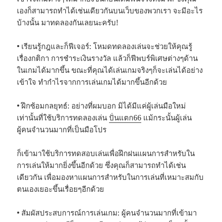
เองก็สามารถทำได้เช่นเดียวกันบนเว็บของพวกเรา จะมีอะไร
บ้างนั้น มาทดลองกันเลยนะครับ!
• เรียนรู้กฎและก็ฟีเจอร์: โหมดทดลองเล่นจะช่วยให้คุณรู้
เรื่องกติกา การชำระเงินรางวัล แล้วก็ฟีพบร์พิเศษต่างๆด้าน
ในเกมได้มากขึ้น ขณะที่คุณได้เล่นเกมจริงๆก็จะเล่นได้อย่าง
เข้าใจ ทำกำไรจากการเล่นเกมได้มากขึ้นอีกด้วย
• ฝึกซ้อมกลยุทธ์: อย่างที่ผมบอก มิได้มีแค่ผู้เล่นมือใหม่
เท่านั้นที่ใช้บริการทดลองเล่น
ปั่นแตก66
แม้กระนั้นผู้เล่น
ผู้คนจำนวนมากที่เป็นมือโปร
ก็เข้ามาใช้บริการทดสอบเล่นเพื่อฝึกฝนแผนการสำหรับใน
การเล่นให้มากยิ่งขึ้นอีกด้วย ซึ่งคุณก็สามารถทำได้เช่น
เดียวกัน เพื่อมองหาแผนการสำหรับในการเล่นที่เหมาะสมกับ
ตนเองเยอะขึ้นเรื่อยๆอีกด้วย
• สัมผัสประสบการณ์การเล่นเกม: ผู้คนจำนวนมากที่เข้ามา