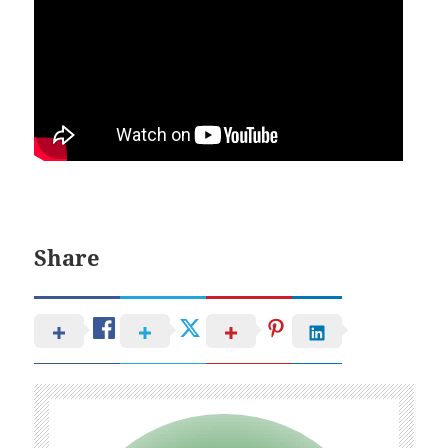
Share