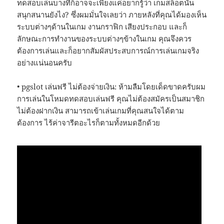
ทดสอบเล่นบางทีก็อาจจะเพียงแค่อยากรู้ว่า เกมสล็อตนั้น
สนุกสนานยังไง? ซึ่งผมมั่นใจเลยว่า ภายหลังที่คุณได้มองเห็น
ระบบต่างๆด้านในเกม งานกราฟิก เสียงประกอบ และก็
ลักษณะการทำงานของระบบต่างๆข้างในเกม คุณจึงควร
ต้องการเล่นและก็อยากสัมผัสประสบการณ์การเล่นเกมจริง
อย่างแน่นอนครับ
• pgslot เล่นฟรี ไม่ต้องจ่ายเงิน: ห้ามลืมโดยเด็ดขาดครับผม
การเล่นในโหมดทดสอบเล่นฟรี คุณไม่ต้องสมัครเป็นสมาชิก
ไม่ต้องฝากเงิน สามารถเข้าเล่นเกมที่คุณสนใจได้ตาม
ต้องการ ไร้ค่าจารีตอะไรก็ตามทั้งหมดอีกด้วย