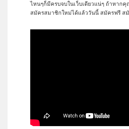
ไหนๆก็มีครบจบในเว็บเดียวแน่ๆ ถ้าหากค
สมัครสมาชิกใหม่ได้แล้ววันนี้ สมัครฟรี ส