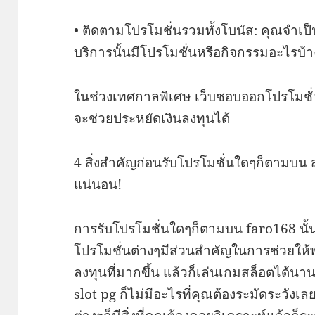
• ติดตามโปรโมชั่นรวมทั้งโบนัส: คุณจำเป็น
บริการนั้นมีโปรโมชั่นหรือกิจกรรมอะไรบ้า
ในช่วงเทศกาลพิเศษ เว็บชอบออกโปรโมชั่น
จะช่วยประหยัดเงินลงทุนได้
4 สิ่งสำคัญก่อนรับโปรโมชั่นใดๆก็ตามบน ส
แน่นอน!
การรับโปรโมชั่นใดๆก็ตามบน faro168 นั
โปรโมชั่นต่างๆมีส่วนสำคัญในการช่วยให้พว
ลงทุนที่มากขึ้น แล้วก็เล่นเกมสล็อตได้น
slot pg ก็ไม่มีอะไรที่คุณต้องระมัดระวังเ