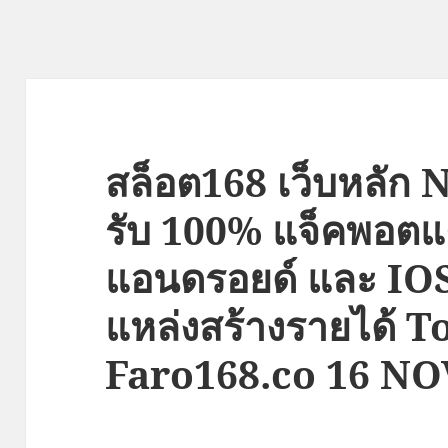
สล็อต168 เว็บหลัก 
รับ 100% แจ็คพอตแ
แอนดรอยด์ และ IOS
แหล่งสร้างรายได้ 
Faro168.co 16 NO