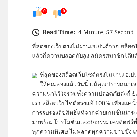
0
0
Read Time:
4 Minute, 57 Second
ที่สุดของเว็บตรงไม่ผ่านเอเย่นต์จาก สล็
แล้วก็ความปลอดภัยสูง สมัครสมาชิกได้แล้ว
ที่สุดของสล็อตเว็บไซต์ตรงไมผ่านเอเย่นต
ให้คุณลองแล้ววันนี้ แม้คุณปรารถนาเล่
ความน่าไว้ใจรวมทั้งความปลอดภัยล่ะก็ ยัง
เรา สล็อตเว็บไซต์ตรงแท้ 100% เพียงแค่นั้น
การรับรองลิขสิทธิ์แท้จากค่ายเกมชั้นนำร
มาพร้อมโปรโมชั่นและกิจกรรมเครดิตฟรีที่
ทุกความพิเศษ ไม่พลาดทุกความซาบซึ้ง เก