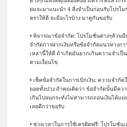
ต่างๆก็มีสิ่งที่คุณต้องคอยวิเคราะห์แล้วก็ระ
ผมจะมาแนะนำ 4 สิ่งจำเป็นก่อนรับโปรโมช
ตราให้ดี จะมีอะไรบ้าง มาดูกันขอรับ
• พิจารณาข้อจำกัด: โปรโมชั่นต่างๆล้วนมีเ
จำกัดการฝากเงินหรือข้อจำกัดแนวทางการ
เหล่านี้ให้ดี ถ้าเกิดมันยากเกินความจำเป
ตามเงื่อนไข
• เช็คข้อจำกัดในการเบิกเงิน: ความจำกั
ยอดทั้งปวง ถ้าคุณคิดว่า ข้อจำกัดนั้นม
เกินไปจนกระทั่งไม่สามารถถอนเงินได้แน่นอ
เลยดีกว่าขอรับ
• ช่วงเวลาในการใช้เครดิตฟรี: โปรโมชั่น