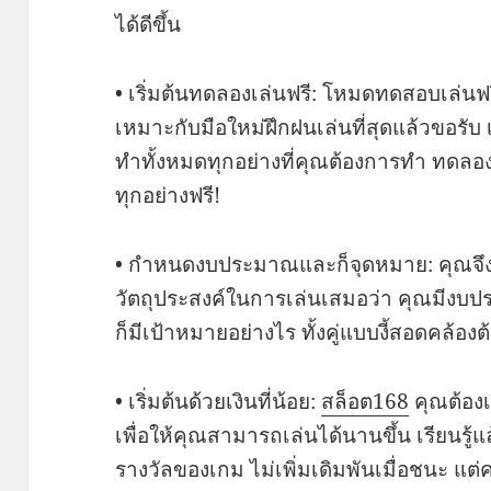
ได้ดีขึ้น
• เริ่มต้นทดลองเล่นฟรี: โหมดทดสอบเล่นฟ
เหมาะกับมือใหม่ฝึกฝนเล่นที่สุดแล้วขอรับ
ทำทั้งหมดทุกอย่างที่คุณต้องการทำ ทดลองท
ทุกอย่างฟรี!
• กำหนดงบประมาณและก็จุดหมาย: คุณจ
วัตถุประสงค์ในการเล่นเสมอว่า คุณมีง
ก็มีเป้าหมายอย่างไร ทั้งคู่แบบงี้สอดคล้องต
• เริ่มต้นด้วยเงินที่น้อย:
สล็อต168
คุณต้องเ
เพื่อให้คุณสามารถเล่นได้นานขึ้น เรียนรู้
รางวัลของเกม ไม่เพิ่มเดิมพันเมื่อชนะ แต่ค่อย