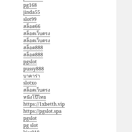
pg168
jinda55
slot99
สล็อต66
สล็อตเว็บตรง
สล็อตเว็บตรง
สล็อต888
สล็อต888
pgslot
pussy888
บาคาร่า
slotxo
สล็อตเว็บตรง
หนังโป๊ไทย
https://1xbetth.vip
https://pgslot.spa
pgslot
pg slot