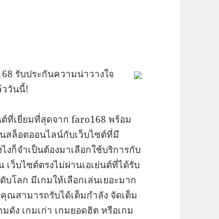
อต168 รับประกันความน่าวางใจ
วันนี้!
์ที่เยี่ยมที่สุดจาก faro168 พร้อม
นสล็อตออนไลน์กับเว็บไซต์ที่มี
ไงก็จำเป็นต้องมาเลือกใช้บริการกับ
 เว็บไซต์ตรงไม่ผ่านเอเย่นต์ที่ได้รับ
ะดับโลก มีเกมให้เลือกเล่นเยอะมาก
คุณสามารถรับได้เต็มกำลัง จัดเต็ม
มดัง เกมเก่า เกมยอดฮิต หรือเกม