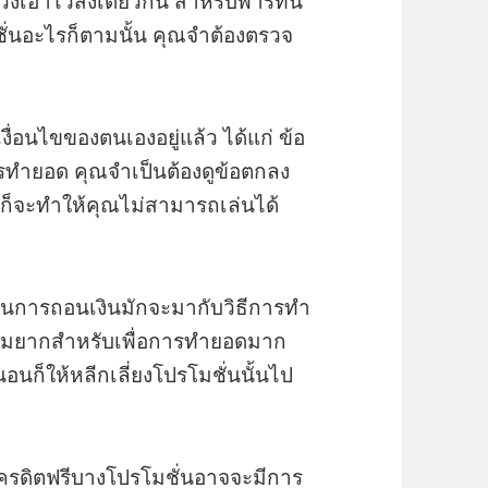
วังเอาไว้สิ่งเดียวกัน สำหรับพาร์ทนี้
ั่นอะไรก็ตามนั้น คุณจำต้องตรวจ
งื่อนไขของตนเองอยู่แล้ว ได้แก่ ข้อ
ทำยอด คุณจำเป็นต้องดูข้อตกลง
็นก็จะทำให้คุณไม่สามารถเล่นได้
ดในการถอนเงินมักจะมากับวิธีการทำ
ีความยากสำหรับเพื่อการทำยอดมาก
นก็ให้หลีกเลี่ยงโปรโมชั่นนั้นไป
เครดิตฟรีบางโปรโมชั่นอาจจะมีการ