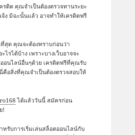
เครดิต คุณจำเป็นต้องตรวจทานระยะ
้ง มิฉะนั้นแล้ว อาจทำให้เครดิตฟรี
ที่สุด คุณจะต้องทราบก่อนว่า
มอะไรได้บ้าง เพราะบางเว็บอาจจะ
อนไลน์อื่นๆด้วย เครดิตฟรีที่คุณรับ
่คือสิ่งที่คุณจำเป็นต้องตรวจสอบให้
aro168
ได้แล้ววันนี้ สมัครก่อน
ย!
สำหรับการเริ่มเล่นสล็อตออนไลน์กับ