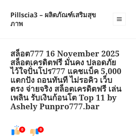
Pillscia3 – ผลิตภัณฑ์เสริมสุข
ภาพ
เมนู
และวิด
เจ็ต
สล็อต777 16 November 2025
สล็อตเครดิตฟรี มั่นคง ปลอดภัย
ไว้ใจปั่นโปร777 แคชแบ็ค 5,000
แตกปัง ถอนทันที ไม่รอคิว เว็บ
ตรง จ่ายจริง สล็อตเครดิตฟรี เล่น
เพลิน รับเงินก้อนโต Top 11 by
Ashely Punpro777.bar
0
0