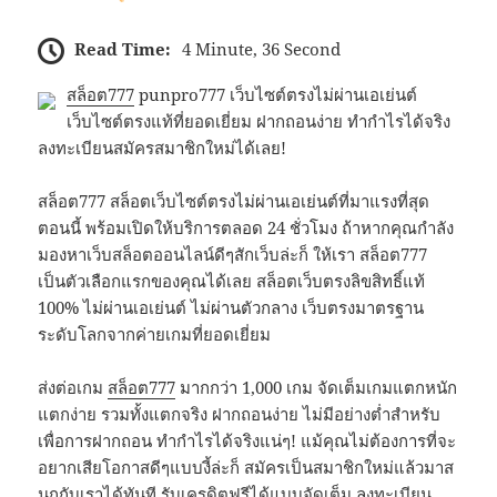
Read Time:
4 Minute, 36 Second
สล็อต777
punpro777 เว็บไซต์ตรงไม่ผ่านเอเย่นต์
เว็บไซต์ตรงแท้ที่ยอดเยี่ยม ฝากถอนง่าย ทำกำไรได้จริง
ลงทะเบียนสมัครสมาชิกใหม่ได้เลย!
สล็อต777 สล็อตเว็บไซต์ตรงไม่ผ่านเอเย่นต์ที่มาแรงที่สุด
ตอนนี้ พร้อมเปิดให้บริการตลอด 24 ชั่วโมง ถ้าหากคุณกำลัง
มองหาเว็บสล็อตออนไลน์ดีๆสักเว็บล่ะก็ ให้เรา สล็อต777
เป็นตัวเลือกแรกของคุณได้เลย สล็อตเว็บตรงลิขสิทธิ์แท้
100% ไม่ผ่านเอเย่นต์ ไม่ผ่านตัวกลาง เว็บตรงมาตรฐาน
ระดับโลกจากค่ายเกมที่ยอดเยี่ยม
ส่งต่อเกม
สล็อต777
มากกว่า 1,000 เกม จัดเต็มเกมแตกหนัก
แตกง่าย รวมทั้งแตกจริง ฝากถอนง่าย ไม่มีอย่างต่ำสำหรับ
เพื่อการฝากถอน ทำกำไรได้จริงแน่ๆ! แม้คุณไม่ต้องการที่จะ
อยากเสียโอกาสดีๆแบบงี้ล่ะก็ สมัครเป็นสมาชิกใหม่แล้วมาส
นุกกับเราได้ทันที รับเครดิตฟรีได้แบบจัดเต็ม ลงทะเบียน