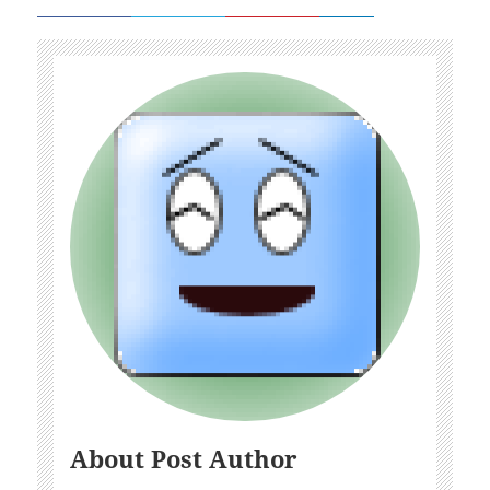
About Post Author