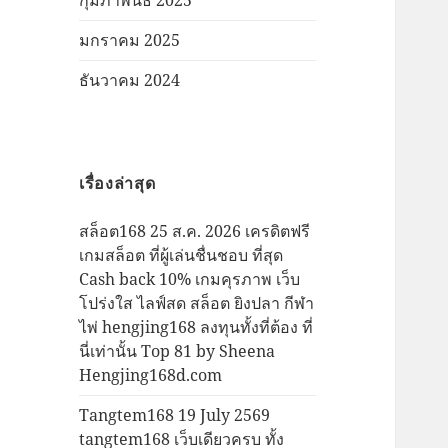
กุมภาพันธ์ 2025
มกราคม 2025
ธันวาคม 2024
เรื่องล่าสุด
สล็อต168 25 ส.ค. 2026 เครดิตฟรี
เกมสล็อต ที่ผู้เล่นชื่นชอบ ที่สุด
Cash back 10% เกมคุรภาพ เว็บ
โปร่งใส ไลฟ์สด สล็อต ยิงปลา กีฬา
ไพ่ hengjing168 ลงทุนทั้งที่ต้อง ที่
นี่เท่านั้น Top 81 by Sheena
Hengjing168d.com
Tangtem168 19 July 2569
tangtem168 เว็บเดียวครบ ทั้ง