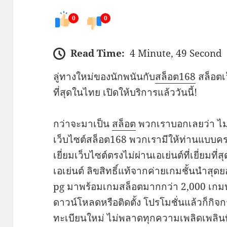
0
0
Read Time:
4 Minute, 49 Second
ลู่ทางใหม่ของนักพนันกับ
สล็อต168
สล็อตเว
ที่สุดในไทย เปิดให้บริการแล้ววันนี้!
กว่าจะมาเป็น
สล็อต
พวกเราบอกเลยว่า ไม
เว็บไซต์สล็อต168 พวกเรามีให้ท่านแบบคร
เยี่ยมเว็บไซต์ตรงไม่ผ่านเอเย่นต์ที่เยี่ยมท
เอเย่นต์ ลิขสิทธิ์แท้จากค่ายเกมชั้นนำส
pg มาพร้อมเกมสล็อตมากกว่า 2,000 เกมบนเ
ดาวน์โหลดหรือติดตั้ง โปรโมชั่นแล้วก็กิจกร
ทะเบียนใหม่ ไม่พลาดทุกความเพลิดเพลินที่ด