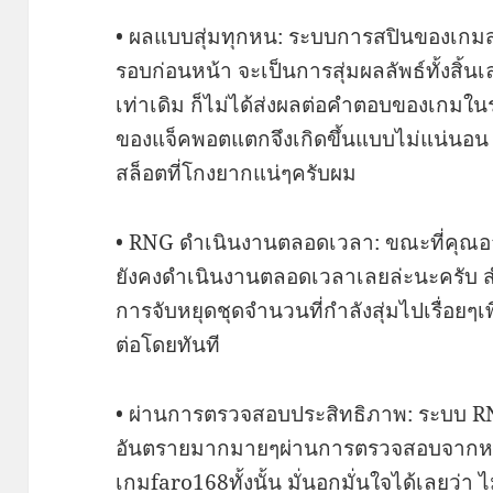
• ผลแบบสุ่มทุกหน: ระบบการสปินของเกมสล
รอบก่อนหน้า จะเป็นการสุ่มผลลัพธ์ทั้งสิ้น
เท่าเดิม ก็ไม่ได้ส่งผลต่อคำตอบของเกมในร
ของแจ็คพอตแตกจึงเกิดขึ้นแบบไม่แน่นอน ด
สล็อตที่โกงยากแน่ๆครับผม
• RNG ดำเนินงานตลอดเวลา: ขณะที่คุณอ
ยังคงดำเนินงานตลอดเวลาเลยล่ะนะครับ สำ
การจับหยุดชุดจำนวนที่กำลังสุ่มไปเรื่อยๆเ
ต่อโดยทันที
• ผ่านการตรวจสอบประสิทธิภาพ: ระบบ RNG 
อันตรายมากมายๆผ่านการตรวจสอบจากหน่
เกมfaro168ทั้งนั้น มั่นอกมั่นใจได้เลยว่