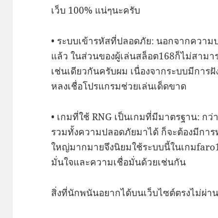
เว็บ 100% แน่ๆนะครับ
• ระบบเข้ารหัสที่ปลอดภัย: นอกจากความปล
แล้ว ในส่วนของผู้เล่นสล็อต168ก็ไม่สามาร
เช่นเดียวกันครับผม เนื่องจากระบบมีการฝั
หลงเชื่อโปรแกรมช่วยเล่นเด็ดขาด
• เกมที่ใช้ RNG เป็นเกมที่มีมาตรฐาน: 
รวมทั้งความปลอดภัยมาได้ ก็จะต้องมีก
ใหญ่มากมายจึงนิยมใช้ระบบนี้ในเกมfaro1
มั่นใจและความเชื่อมั่นด้วยเช่นกัน
สิ่งที่นักพนันอยากได้บนเว็บไซต์ตรงไม่ผ่าน