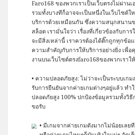
Faro168 ของพวกเราเป็นเว็บตรงไม่ผ่านเอเ
รวมทั้งบางทีก็อาจจะเป็นหนึ่งในเว็บไซต์
บริการด้วยเหมือนกัน ซึ่งความสนุกสนาน
สล็อต เรามั่นใจว่า เรื่องที่เกี่ยวข้องกับการ
จะมีสิ่งเหล่านี้ เราควรต้องได้ติ๊กถูกทุกข
ความสำคัญกับการให้บริการอย่างยิ่ง เพื่
งานบนเว็บไซต์ตรงfaro168ของพวกเราให้ม
• ความปลอดภัยสูง: ไม่ว่าจะเป็นระบบเกมส
รับการยืนยันจากค่ายเกมต่างๆอยู่แล้ว ทำ
ปลอดภัยสูง 100% ปกป้องข้อมูลรวมทั้งวิธ
ขอรับ
• มีเกมจากค่ายเกมดังมากไม่น้อยเลยทีเ
หรือค่ายเกมไหนๆก็บันเทิงใจแน่ๆ จัดเ