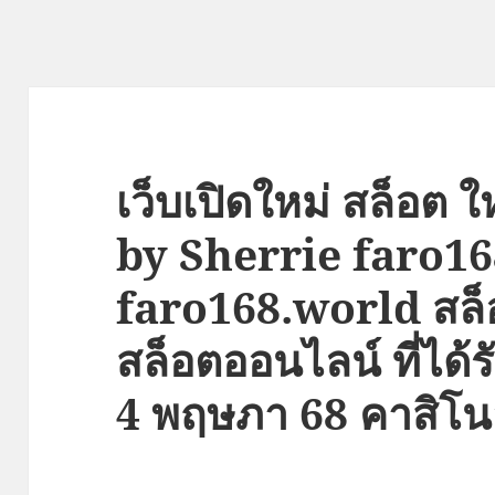
เว็บเปิดใหม่ สล็อต ใ
by Sherrie faro1
faro168.world สล็อ
สล็อตออนไลน์ ที่ได้
4 พฤษภา 68 คาสิโ