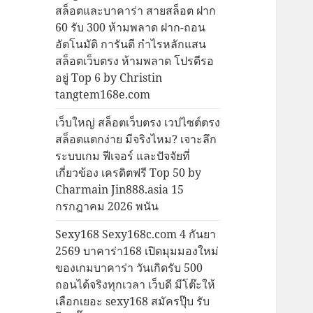
สล็อตและบาคาร่า สายสล็อต ฝาก
60 รับ 300 ห้ามพลาด ฝาก-ถอน
อัตโนมัติ การันตี กำไรหลักแสน
สล็อตเว็บตรง ห้ามพลาด โปรดีรอ
อยู่ Top 6 by Christin
tangtem168e.com
เว็บใหญ่ สล็อตเว็บตรง เวปไซต์ตรง
สล็อตแตกง่าย มีจริงไหม? เจาะลึก
ระบบเกม ฟีเจอร์ และปัจจัยที่
เกี่ยวข้อง เครดิตฟรี Top 50 by
Charmain Jin888.asia 15
กรกฎาคม 2026 พนัน
Sexy168 Sexy168c.com 4 กันยา
2569 บาคาร่า168 เปิดมุมมองใหม่
ของเกมบาคาร่า วันเกิดรับ 500
ถอนได้จริงทุกเวลา เว็บดี มีโต๊ะให้
เลือกเยอะ sexy168 สมัครปุ๊บ รับ