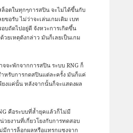
็อตในทุกๆการสปิน จะไม่ได้ขึ้นกับ
เลยขอรับ ไม่ว่าจะเล่นเกมเดิม เบท
อบถัดไปอยู่ดี จังหวะการเกิดขึ้น
้วยเหตุดังกล่าว มันก็เลยเป็นเกม
าจจะพักจากการสปิน ระบบ RNG ก็
หรับการกดสปินแต่ละครั้ง มันก็แค่
พียงแค่นั้น หลังจากนั้นก็จะแสดงผล
คือระบบที่ล้ำยุคแล้วก็ไม่มี
วยงานที่เกี่ยวโยงกับการทดสอบ
า ไม่มีการล็อกผลหรือแทรกแซงจาก