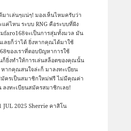
ด้มาเล่นๆแน่ๆ! มองเห็นไหมครับว่า
ะแค่ไหน ระบบ RNG คือระบบที่ฝัง
กมfaro168จะเป็นการสุ่มทั้งมวล มัน
นเลยก็ว่าได้ ยิ่งหากคุณได้มาใช้
o168ของเราที่ตอบปัญหาการใช้
็ยิ่งทำให้การเล่นสล็อตของคุณนั้น
่าว หากคุณสนใจล่ะก็ มาลงทะเบียน
ัครเป็นสมาชิกใหม่ฟรี ไม่มีคุณค่า
อน ลงทะเบียนสมัครสมาชิกเลย!
1 JUL 2025 Sherrie คาสิโน