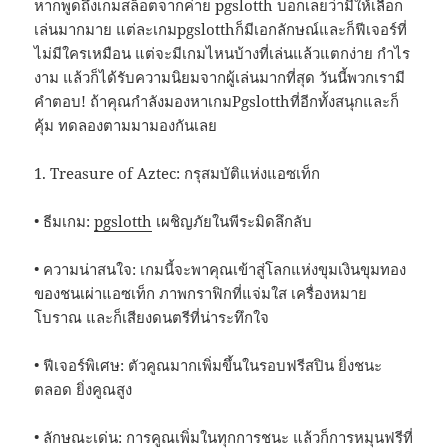
หากพูดถึงเกมสล็อตจากค่าย pgslotth บอกเลยว่ามีให้เลือก
เล่นมากมาย แต่ละเกมpgslotthก็มีเอกลักษณ์และก็ฟีเจอร์ที่
ไม่มีใครเหมือน แต่จะมีเกมไหนบ้างที่เล่นแล้วแตกง่าย กำไร
งาม แล้วก็ได้รับความนิยมจากผู้เล่นมากที่สุด วันนี้พวกเรามี
คำตอบ! ถ้าคุณกำลังมองหาเกมPgslotthที่อีกทั้งสนุกและก็
คุ้ม ทดลองตามมามองกันเลย
1. Treasure of Aztec: กรุสมบัติแห่งแอซเท็ก
• ธีมเกม:
pgslotth
เผชิญภัยในพีระมิดลึกลับ
• ความน่าสนใจ: เกมนี้จะพาคุณเข้าสู่โลกแห่งขุมเงินขุมทอง
ของชนเผ่าแอซเท็ก ภาพกราฟิกที่แจ่มใส เครื่องหมาย
โบราณ และก็เสียงดนตรีที่น่าระทึกใจ
• ฟีเจอร์พิเศษ: ตัวคูณมากเพิ่มขึ้นในรอบฟรีสปิน ยิ่งชนะ
ตลอด ยิ่งคูณสูง
• ลักษณะเด่น: การคูณเพิ่มในทุกการชนะ แล้วก็การหมุนฟรีที่