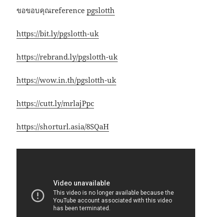
ขอขอบคุณreference
pgslotth
https://bit.ly/pgslotth-uk
https://rebrand.ly/pgslotth-uk
https://wow.in.th/pgslotth-uk
https://cutt.ly/mrlajPpc
https://shorturl.asia/8SQaH