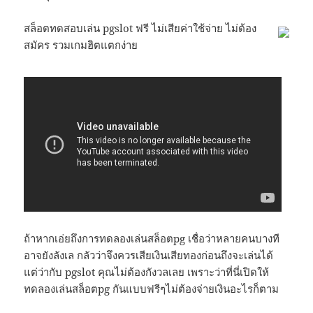
สล็อตทดสอบเล่น pgslot ฟรี ไม่เสียค่าใช้จ่าย ไม่ต้อง
สมัคร รวมเกมฮิตแตกง่าย
ถ้าหากเอ่ยถึงการทดลองเล่นสล็อตpg เชื่อว่าหลายคนบางที
อาจยังลังเล กลัวว่าจึงควรเสียเงินเสียทองก่อนถึงจะเล่นได้
แต่ว่ากับ pgslot คุณไม่ต้องกังวลเลย เพราะว่าที่นี่เปิดให้
ทดลองเล่นสล็อตpg กันแบบฟรีๆไม่ต้องจ่ายเงินอะไรก็ตาม