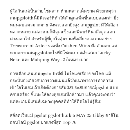
ผู้ใดกันแน่เป็นสายโชคลาภ ห้ามพลาดเด็ดขาด ด้วยเหตุว่า
เกมpgslotthนี้มีฟีเจอร์ที่ทำให้ตัวคูณเพิ่มขึ้นแบบสองเท่า ยิ่ง
หมุนพบแมวมากมาย จังหวะแตกยิ่งสูง เกมpgslot มีให้เลือก
หลากหลาย แต่ละเกมก็มีจุดแข็งและฟีพบร์ที่น่าดึงดูดแตก
ต่างออกไป สำหรับผู้ที่ถูกใจลุ้นรวมทั้งเสี่ยงดวง เกมอย่าง
Treasure of Aztec รวมทั้ง Caishen Wins คือคำตอบ แต่
หากอยากเล่นpgslotอะไรที่มีโชคแบบสม่ำเสมอ Lucky
Neko และ Mahjong Ways 2 ก็เหมาะมาก
การเลือกเล่นเกมpgslotthที่ดี ไม่ใช่แค่เรื่องของโชค แม้
กระนั้นยังเกี่ยวกับการวางแผนแล้วก็แนวทางการทำความ
เข้าใจในเกม ถ้าเกิดต้องการสัมผัสประสบการณ์pgslot แบบ
ครบเครื่อง ชี้แนะให้ลองทุกเกมที่กล่าวมา แล้วคุณจะพบว่า
แต่ละเกมมีเสน่ห์เฉพาะบุคคลที่ทำให้ติดใจไม่รู้ลืม!
สล็อตเว็บแม่ pgslot pgslotth.uk 6 MAY 25 Libby คาสิโน
ออนไลน์ pgslot มาแรงที่สุด Top 76