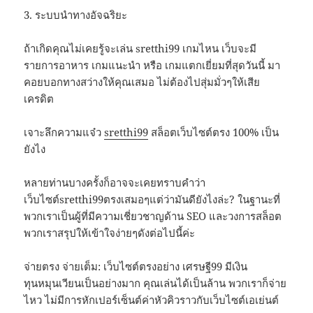
3. ระบบนำทางอัจฉริยะ
ถ้าเกิดคุณไม่เคยรู้จะเล่น sretthi99 เกมไหน เว็บจะมี
รายการอาหาร เกมแนะนำ หรือ เกมแตกเยี่ยมที่สุดวันนี้ มา
คอยบอกทางสว่างให้คุณเสมอ ไม่ต้องไปสุ่มมั่วๆให้เสีย
เครดิต
เจาะลึกความแจ๋ว
sretthi99
สล็อตเว็บไซต์ตรง 100% เป็น
ยังไง
หลายท่านบางครั้งก็อาจจะเคยทราบคำว่า
เว็บไซต์sretthi99ตรงเสมอๆแต่ว่ามันดียังไงล่ะ? ในฐานะที่
พวกเราเป็นผู้ที่มีความเชี่ยวชาญด้าน SEO และวงการสล็อต
พวกเราสรุปให้เข้าใจง่ายๆดังต่อไปนี้ค่ะ
จ่ายตรง จ่ายเต็ม: เว็บไซต์ตรงอย่าง เศรษฐี99 มีเงิน
ทุนหมุนเวียนเป็นอย่างมาก คุณเล่นได้เป็นล้าน พวกเราก็จ่าย
ไหว ไม่มีการหักเปอร์เซ็นต์ค่าหัวคิวราวกับเว็บไซต์เอเย่นต์