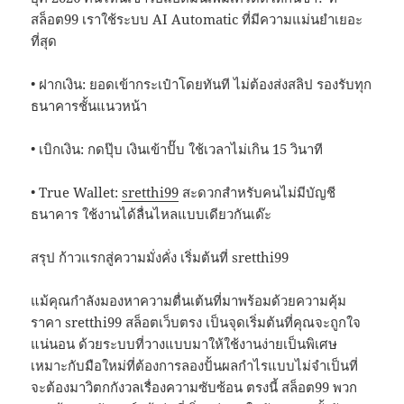
สล็อต99 เราใช้ระบบ AI Automatic ที่มีความแม่นยำเยอะ
ที่สุด
• ฝากเงิน: ยอดเข้ากระเป๋าโดยทันที ไม่ต้องส่งสลิป รองรับทุก
ธนาคารชั้นแนวหน้า
• เบิกเงิน: กดปุ๊บ เงินเข้าปั๊บ ใช้เวลาไม่เกิน 15 วินาที
• True Wallet:
sretthi99
สะดวกสำหรับคนไม่มีบัญชี
ธนาคาร ใช้งานได้ลื่นไหลแบบเดียวกันเด๊ะ
สรุป ก้าวแรกสู่ความมั่งคั่ง เริ่มต้นที่ sretthi99
แม้คุณกำลังมองหาความตื่นเต้นที่มาพร้อมด้วยความคุ้ม
ราคา sretthi99 สล็อตเว็บตรง เป็นจุดเริ่มต้นที่คุณจะถูกใจ
แน่นอน ด้วยระบบที่วางแบบมาให้ใช้งานง่ายเป็นพิเศษ
เหมาะกับมือใหม่ที่ต้องการลองปั้นผลกำไรแบบไม่จำเป็นที่
จะต้องมาวิตกกังวลเรื่องความซับซ้อน ตรงนี้ สล็อต99 พวก