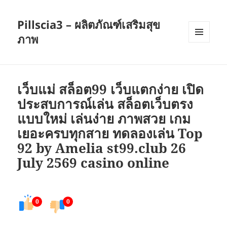
Pillscia3 – ผลิตภัณฑ์เสริมสุข
ภาพ
เมนู
และวิด
เจ็ต
เว็บแม่ สล็อต99 เว็บแตกง่าย เปิด
ประสบการณ์เล่น สล็อตเว็บตรง
แบบใหม่ เล่นง่าย ภาพสวย เกม
เยอะครบทุกสาย ทดลองเล่น Top
92 by Amelia st99.club 26
July 2569 casino online
0
0