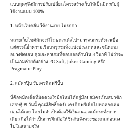
แบบสุดๆจึงมีการปรับเปลี่ยนโครงสร้างเว็บให้เป็นมิตรกับผู้
ใช้งานแบบ 100%
1. หน้าเว็บคลีน ใช้งานง่าย ไม่รกตา
หลายเว็บไซต์มักจะมีโฆษณาเด้งไปๆมาๆจนกระทั่งน่าเบื่อ
แต่ตรงนี้ย้ำความเรียบหรูรวมทั้งแบ่งประเภทและชนิดเกม
อย่างชัดเจน คุณจะหาเกมที่ชอบเจอด้านใน 3 วินาที ไม่ว่าจะ
เป็นเกมค่ายดังอย่าง PG Soft, Joker Gaming หรือ
Pragmatic Play
2. สมัครปุ๊บ รับเครดิตฟรีปั๊บ
นี่คือหมัดเด็ดที่มัดดวงใจมือใหม่ได้อยู่มือ! สมัครเป็นสมาชิก
เศรษฐี99 วันนี้ คุณมีสิทธิ์กดรับเครดิตฟรีเพื่อไปทดลองเล่น
ก่อนได้เลย โดยไม่จำเป็นต้องใช้เงินตนเองแม้กระทั้งบาท
เดียว ถือได้ว่าเป็นการฝึกมือให้ชินกับจังหวะของเกมก่อนลง
ไปในสนามจริง