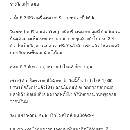
รางวัลสม่ำเสมอ
สเต็ปที่ 2 พินิจเครื่องหมาย Scatter และก็ Wild
ใน sretthi99 เกมส่วนใหญ่จะมีเครื่องหมายกลุ่มนี้ ถ้าเกิดคุณ
ปั่นแล้วมองเห็น Scatter ออกมาบ่อยๆแม้จะยังไม่ครบ 3-4
ตัว นั่นเป็นสัญญาณบอกว่าฟรีสปินใกล้จะเข้าแล้ว ให้ตระเตรี
ยมขยับเบทขึ้นเล็กน้อยได้เลย
สเต็ปที่ 3 ตั้งความมุ่งหมายกำไรแล้วก็ขาดทุน
เศรษฐีตัวจริงควรจะมีวินัยค่ะ ถ้าวันนี้ตั้งเป้ากำไรที่ 1,000
บาท เมื่อถึงเป้าแล้วให้รีบถอนในทันที อย่าต่อยอดจนหมด
แล้วก็ถ้าเกิดเสียถึงขีดจำกัดที่ตั้งไว้ ก็ให้พักก่อน วันพรุ่งค่อย
ว่ากันใหม่
ระบบฝาก-ถอน Auto เร็วไว สไตล์ คนมั่งคั่ง99
ยุค 2026 คนไหนเขารอแอดมินเพิ่มเครดิตให้กันขา? ที่