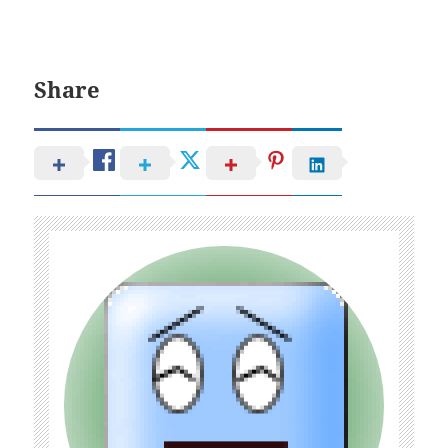
Share