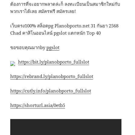
ต้องการที่จะอยากพลาดล่ะก็ ลงทะเบียนเป็นสมาชิกใหม่กับ
พวกเราได้เลย สมัครฟรี สมัครเลย!
เว็บตรง100% สล็อตpg Planobporto.net 31 กันยา 2568
Chad คาสิโนออนไลน์ pgslot แตกหนัก Top 40
ขอขอบคุณมากby
pgslot
https://bit.ly/planobporto_fullslot
https://rebrand.ly/planobporto_fullslot
https://cutly.info/planobporto_fullslot
https://shorturl.asia/0etb5