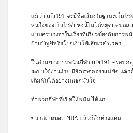
แม้ว่า ufa191 จะมีชื่อเสียงในฐานะเว็บไซต
สนใจของเว็บไซต์แห่งนี้ไม่ได้หยุดแค่บอลเท่
แบบครบวงจรในเรื่องที่เกี่ยวข้องกับการพน
ย้ายบัญชีหรือโยกเงินให้เสียเวล่ำเวลา
ในส่วนของการพนันกีฬา ufa191 ครอบคลุม
ระบบใช้งานง่าย มีอัตราต่อรองแน่ชัด แล้ว
เดิมพันได้อย่างมั่นอกมั่นใจ
จำพวกกีฬาที่เปิดให้พนัน ได้แก่
• บาสเกตบอล NBA แล้วก็ลีกต่างแดน