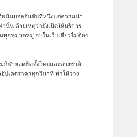
์พนันบอลอันดับที่หนึ่งแต่ความน่า
านั้น ด้วยเหตุว่ายังเปิดให้บริการ
ันทุกหมวดหมู่ จบในเว็บเดียวไม่ต้อง
กีฬายอดฮิตทั้งไทยและต่างชาติ
ก็อัปเดตราคาทุกวินาที ทำให้วาง