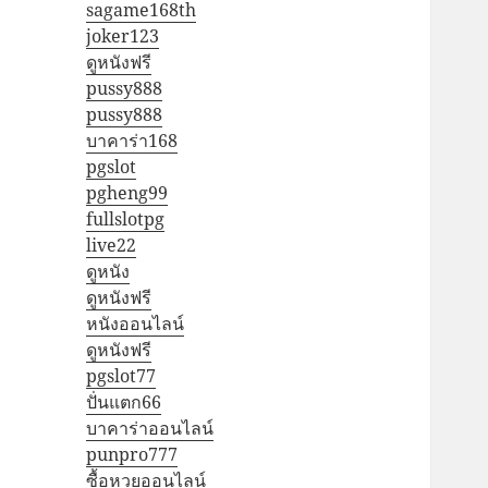
sagame168th
joker123
ดูหนังฟรี
pussy888
pussy888
บาคาร่า168
pgslot
pgheng99
fullslotpg
live22
ดูหนัง
ดูหนังฟรี
หนังออนไลน์
ดูหนังฟรี
pgslot77
ปั่นแตก66
บาคาร่าออนไลน์
punpro777
ซื้อหวยออนไลน์