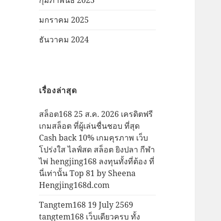
กุมภาพันธ์ 2025
มกราคม 2025
ธันวาคม 2024
เรื่องล่าสุด
สล็อต168 25 ส.ค. 2026 เครดิตฟรี
เกมสล็อต ที่ผู้เล่นชื่นชอบ ที่สุด
Cash back 10% เกมคุรภาพ เว็บ
โปร่งใส ไลฟ์สด สล็อต ยิงปลา กีฬา
ไพ่ hengjing168 ลงทุนทั้งที่ต้อง ที่
นี่เท่านั้น Top 81 by Sheena
Hengjing168d.com
Tangtem168 19 July 2569
tangtem168 เว็บเดียวครบ ทั้ง