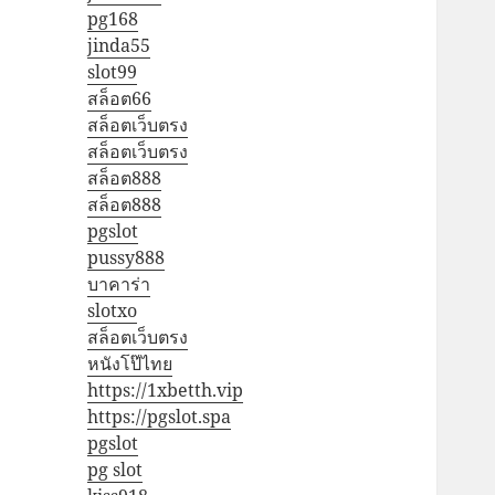
pg168
jinda55
slot99
สล็อต66
สล็อตเว็บตรง
สล็อตเว็บตรง
สล็อต888
สล็อต888
pgslot
pussy888
บาคาร่า
slotxo
สล็อตเว็บตรง
หนังโป๊ไทย
https://1xbetth.vip
https://pgslot.spa
pgslot
pg slot