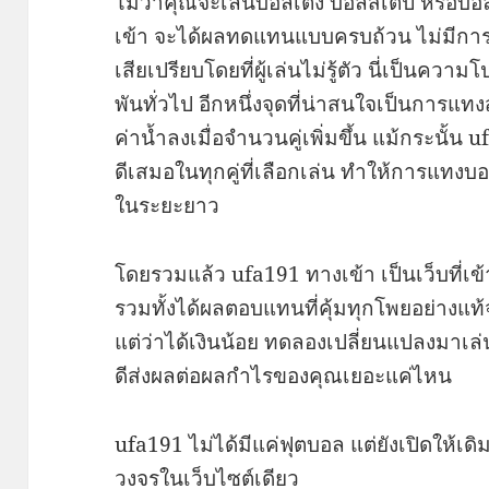
ไม่ว่าคุณจะเล่นบอลเต็ง บอลสเต็ป หรือบอ
เข้า จะได้ผลทดแทนแบบครบถ้วน ไม่มีการห
เสียเปรียบโดยที่ผู้เล่นไม่รู้ตัว นี่เป็นควา
พันทั่วไป อีกหนึ่งจุดที่น่าสนใจเป็นการแท
ค่าน้ำลงเมื่อจำนวนคู่เพิ่มขึ้น แม้กระนั้น
ดีเสมอในทุกคู่ที่เลือกเล่น ทำให้การแทงบอล
ในระยะยาว
โดยรวมแล้ว ufa191 ทางเข้า เป็นเว็บที่เข้า
รวมทั้งได้ผลตอบแทนที่คุ้มทุกโพยอย่างแท
แต่ว่าได้เงินน้อย ทดลองเปลี่ยนแปลงมาเล่นu
ดีส่งผลต่อผลกำไรของคุณเยอะแค่ไหน
ufa191 ไม่ได้มีแค่ฟุตบอล แต่ยังเปิดให้เ
วงจรในเว็บไซต์เดียว