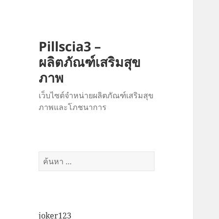
Pillscia3 –
ผลิตภัณฑ์เสริมสุข
ภาพ
เว็บไซต์จำหน่ายผลิตภัณฑ์เสริมสุข
ภาพและโภชนาการ
ค้นหา
สำหรับ:
joker123