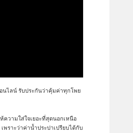
ไลน์ รับประกันว่าคุ้มค่าทุกโพย
ให้ความใส่ใจเยอะที่สุดนอกเหนือ
ำ เพราะว่าค่าน้ำประปาเปรียบได้กับ