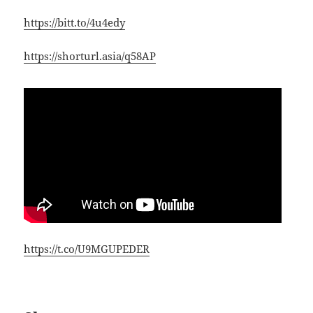
https://bitt.to/4u4edy
https://shorturl.asia/q58AP
https://t.co/U9MGUPEDER