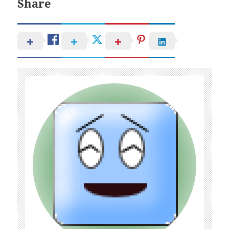
Share