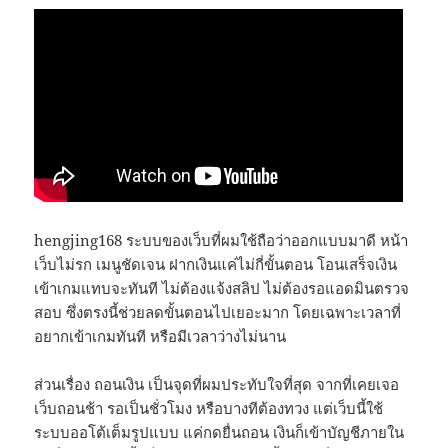
hengjing168 ระบบของเว็บที่ผมใช้ถือว่าออกแบบมาดี หน้า
เว็บไม่รก เมนูชัดเจน ฝากเงินแค่ไม่กี่ขั้นตอน โอนเสร็จเงิน
เข้าเกมแทบจะทันที ไม่ต้องแจ้งสลิป ไม่ต้องรอแอดมินตรวจ
สอบ ซึ่งตรงนี้ช่วยลดขั้นตอนไปเยอะมาก โดยเฉพาะเวลาที่
อยากเข้าเกมทันที หรือมีเวลาว่างไม่นาน
ส่วนเรื่อง ถอนเงิน เป็นจุดที่ผมประทับใจที่สุด จากที่เคยเจอ
เว็บถอนช้า รอเป็นชั่วโมง หรือบางทีต้องทวง แต่เว็บนี้ใช้
ระบบออโต้เต็มรูปแบบ แค่กดยื่นถอน เงินก็เข้าบัญชีภายใน