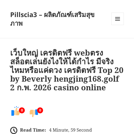
Pillscia3 – ผลิตภัณฑ์เสริมสุข
ภาพ
เมนู
และวิด
เจ็ต
เว็บใหญ่ เครดิตฟรี webตรง
สล็อตเล่นยังไงให้ได้กำไร มีจริง
ไหมหรือแค่ดวง เครดิตฟรี Top 20
by Beverly hengjing168.golf
2 ก.พ. 2026 casino online
0
0
Read Time:
4 Minute, 59 Second