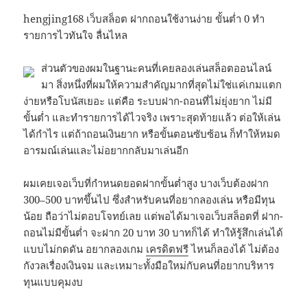
hengjing168 เว็บสล็อต ฝากถอนใช้งานง่าย ขั้นต่ำ 0 ทำ
รายการไวทันใจ ลื่นไหล
ส่วนตัวของผมในฐานะคนที่เคยลองเล่นสล็อตออนไลน์
มา สิ่งหนึ่งที่ผมให้ความสำคัญมากที่สุดไม่ใช่แค่เกมแตก
ง่ายหรือโบนัสเยอะ แต่คือ ระบบฝาก-ถอนที่ไม่ยุ่งยาก ไม่มี
ขั้นต่ำ และทำรายการได้ไวจริง เพราะสุดท้ายแล้ว ต่อให้เล่น
ได้กำไร แต่ถ้าถอนเงินยาก หรือขั้นตอนซับซ้อน ก็ทำให้หมด
อารมณ์เล่นและไม่อยากกลับมาเล่นอีก
ผมเคยเจอเว็บที่กำหนดยอดฝากขั้นต่ำสูง บางเว็บต้องฝาก
300–500 บาทขึ้นไป ซึ่งสำหรับคนที่อยากลองเล่น หรือมีทุน
น้อย ถือว่าไม่ตอบโจทย์เลย แต่พอได้มาเจอเว็บสล็อตที่ ฝาก-
ถอนไม่มีขั้นต่ำ จะฝาก 20 บาท 30 บาทก็ได้ ทำให้รู้สึกเล่นได้
แบบไม่กดดัน อยากลองเกม
เครดิตฟรี
ไหนก็ลองได้ ไม่ต้อง
กังวลเรื่องเงินจม และเหมาะทั้งมือใหม่กับคนที่อยากบริหาร
ทุนแบบคุมงบ