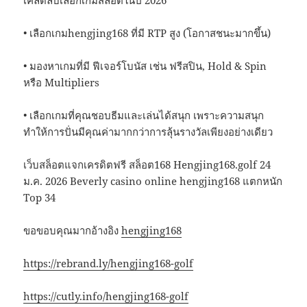
• เลือกเกมhengjing168 ที่มี RTP สูง (โอกาสชนะมากขึ้น)
• มองหาเกมที่มี ฟีเจอร์โบนัส เช่น ฟรีสปิน, Hold & Spin
หรือ Multipliers
• เลือกเกมที่คุณชอบธีมและเล่นได้สนุก เพราะความสนุก
ทำให้การปั่นมีคุณค่ามากกว่าการลุ้นรางวัลเพียงอย่างเดียว
เว็บสล็อตแจกเครดิตฟรี สล็อต168 Hengjing168.golf 24
ม.ค. 2026 Beverly casino online hengjing168 แตกหนัก
Top 34
ขอขอบคุณมากอ้างอิง
hengjing168
https://rebrand.ly/hengjing168-golf
https://cutly.info/hengjing168-golf