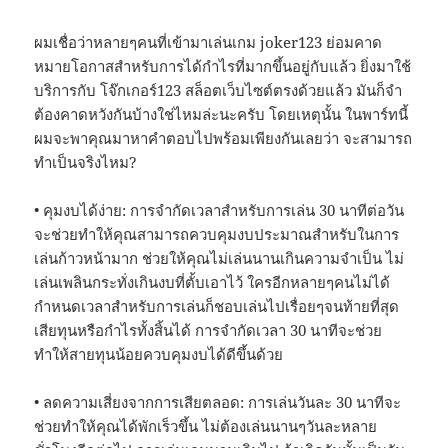
ผมเชื่อว่าหลายๆคนที่เข้ามาเล่นเกม joker123 ย่อมคาด
หมายโอกาสสำหรับการได้กำไรที่มากขึ้นอยู่กับแล้ว ยิ่งมาใช้
บริการกับ โจ๊กเกอร์123 สล็อตเว็บไซต์ตรงด้วยแล้ว มันก็จำ
ต้องคาดหวังกันบ้างใช่ไหมล่ะนะครับ โดยเหตุนั้น ในพาร์ทนี้
ผมจะพาคุณมาหาคำตอบไปพร้อมเพียงกันเลยว่า จะสามารถ
ทำเป็นจริงไหม?
• คุมงบได้ง่าย: การจำกัดเวลาสำหรับการเล่น 30 นาทีต่อวัน
จะช่วยทำให้คุณสามารถควบคุมงบประมาณสำหรับในการ
เล่นก้าวหน้ามาก ช่วยให้คุณไม่เล่นนานเกินความจำเป็น ไม่
เล่นเพลินกระทั่งเกินงบที่ตั้บเอาไว้ ใครอีกหลายๆคนไม่ได้
กำหนดเวลาสำหรับการเล่นก็ชอบเล่นไปเรื่อยๆจนท้ายที่สุด
เสียทุนหรือกำไรทั้งสิ้นได้ การจำกัดเวลา 30 นาทีจะช่วย
ทำให้สายทุนน้อยควบคุมงบได้ดีขึ้นด้วย
• ลดความเสี่ยงจากการเสียตลอด: การเล่นวันละ 30 นาทีจะ
ช่วยทำให้คุณได้พักเร็วขึ้น ไม่ต้องเล่นนานๆวันละหลาย