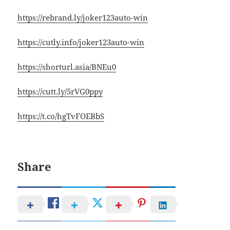
https://rebrand.ly/joker123auto-win
https://cutly.info/joker123auto-win
https://shorturl.asia/BNEu0
https://cutt.ly/5rVG0ppy
https://t.co/hgTvFOEBbS
Share