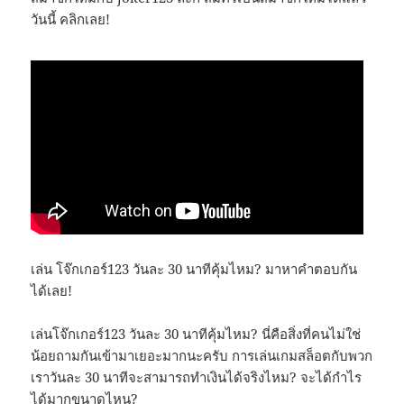
วันนี้ คลิกเลย!
เล่น โจ๊กเกอร์123 วันละ 30 นาทีคุ้มไหม? มาหาคำตอบกัน
ได้เลย!
เล่นโจ๊กเกอร์123 วันละ 30 นาทีคุ้มไหม? นี่คือสิ่งที่คนไม่ใช่
น้อยถามกันเข้ามาเยอะมากนะครับ การเล่นเกมสล็อตกับพวก
เราวันละ 30 นาทีจะสามารถทำเงินได้จริงไหม? จะได้กำไร
ได้มากขนาดไหน?