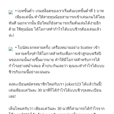
• เบทขั้นต่ำ: เกมสล็อตของเราเริ่มต้นเบทขั้นต่ำที่ 1 บาท
เพียงแค่นั้น ทำให้สายทุนน้อยสามารถเข้าเล่นเกมได้โดย
ทันที นอกจากนั้น มือใหม่ก็ยังสามารถเริ่มต้นเล่นได้ง่ายอีก
ด้วย ใช้ทุนน้อย ได้โอกาสทำกำไรได้แบบชิวๆต้องเล่นแล้ว
ล่ะ!
• โบนัสแจกหลายครั้ง: เครื่องหมายอย่าง Scatter เข้า
หลายครั้งๆทำให้โอกาสสำหรับเพื่อการเข้าสู่รอบฟรีสปิ
นของเกมนั้นง่ายขึ้นมากมาย ทำให้มีโอกาสสำหรับการได้
กำไรอย่างสม่ำเสมอ ค้ำประกันเลยว่า คุณจะทำกำไรได้แบบ
ชิวๆกับเกมนี้อย่างแน่นอน
ลงทะเบียนสมัครสมาชิกใหม่กับเรา joker123 ได้แล้ววันนี้!
เล่นเพียงแค่วันละ 30 นาทีก็ได้กำไรได้แบบชิวๆลงทะเบียน
เลย!
เห็นไหมครับว่า เพียงแค่วันละ 30 นาทีก็สามารถได้กำไรจาก