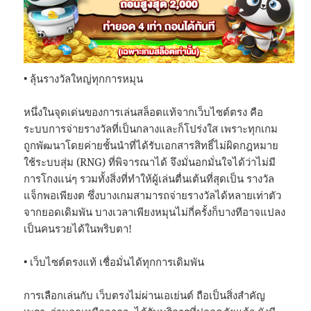
• ลุ้นรางวัลใหญ่ทุกการหมุน
หนึ่งในจุดเด่นของการเล่นสล็อตแท้จากเว็บไซต์ตรง คือ
ระบบการจ่ายรางวัลที่เป็นกลางและก็โปร่งใส เพราะทุกเกม
ถูกพัฒนาโดยค่ายชั้นนำที่ได้รับเอกสารสิทธิ์ไม่ผิดกฎหมาย
ใช้ระบบสุ่ม (RNG) ที่พิจารณาได้ จึงมั่นอกมั่นใจได้ว่าไม่มี
การโกงแน่ๆ รวมทั้งสิ่งที่ทำให้ผู้เล่นตื่นเต้นที่สุดเป็น รางวัล
แจ็กพอเพียงต ซึ่งบางเกมสามารถจ่ายรางวัลได้หลายเท่าตัว
จากยอดเดิมพัน บางเวลาเพียงหมุนไม่กี่ครั้งก็บางทีอาจแปลง
เป็นคนรวยได้ในพริบตา!
• เว็บไซต์ตรงแท้ เชื่อมั่นได้ทุกการเดิมพัน
การเลือกเล่นกับ เว็บตรงไม่ผ่านเอเย่นต์ ถือเป็นสิ่งสำคัญ