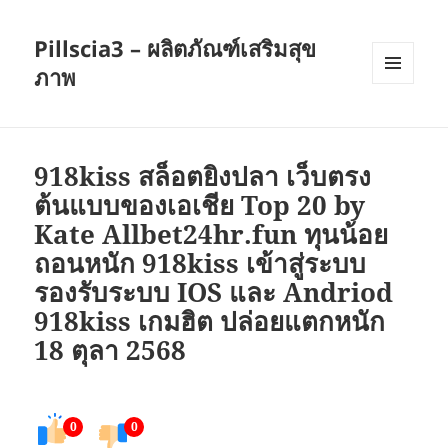
Pillscia3 – ผลิตภัณฑ์เสริมสุข
ภาพ
เมนู
และวิด
เจ็ต
918kiss สล็อตยิงปลา เว็บตรง
ต้นแบบของเอเชีย Top 20 by
Kate Allbet24hr.fun ทุนน้อย
ถอนหนัก 918kiss เข้าสู่ระบบ
รองรับระบบ IOS และ Andriod
918kiss เกมฮิต ปล่อยแตกหนัก
18 ตุลา 2568
0
0