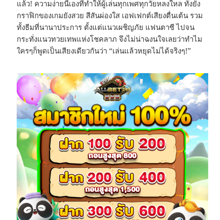
แล้ว! ความง่ายนี้เองที่ทำให้ผู้เล่นทุกเพศทุกวัยหลงใหล ทั้งยัง
กราฟิกของเกมยังสวย สีสันผ่องใส เอฟเฟกต์เสียงตื่นเต้น รวม
ทั้งธีมที่นานาประการ ตั้งแต่แนวเผชิญภัย แฟนตาซี ไปจน
กระทั่งแนวทวยเทพแห่งโชคลาภ จึงไม่น่าฉงนใจเลยว่าทำไม
ใครๆก็พูดเป็นเสียงเดียวกันว่า “เล่นแล้วหยุดไม่ได้จริงๆ!”