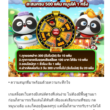
• ความสนุกที่มาพร้อมด้วยความระทึกใจ
เกมสล็อตเว็บตรงมีเสน่ห์ตรงที่เล่นง่าย ไม่ต้องมีพื้นฐานมา
ก่อนก็สามารถเริ่มเล่นได้ทันที เพียงแต่เลือกเกมที่ชอบ กด
หมุนวงล้อ และก็คอยลุ้นผลสรุป แค่นั้นก็สามารถรับรางวัลได้