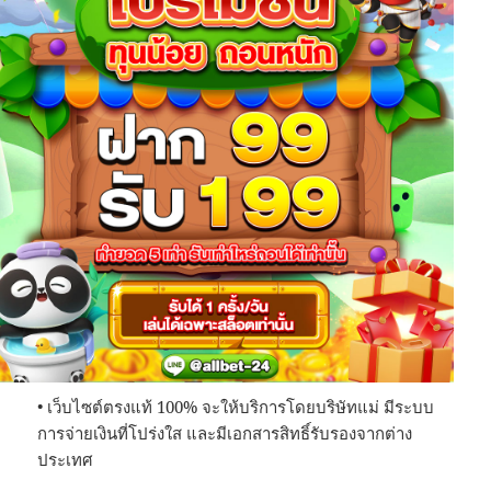
• เว็บไซต์ตรงแท้ 100% จะให้บริการโดยบริษัทแม่ มีระบบ
การจ่ายเงินที่โปร่งใส และมีเอกสารสิทธิ์รับรองจากต่าง
ประเทศ