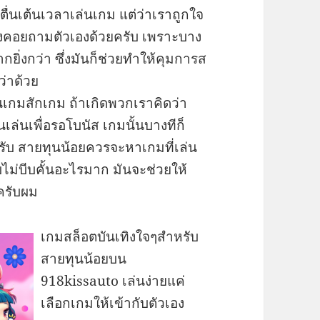
ื่นเต้นเวลาเล่นเกม แต่ว่าเราถูกใจ
นต้องคอยถามตัวเองด้วยครับ เพราะบาง
ิ่งกว่า ซึ่งมันก็ช่วยทำให้คุมการส
ว่าด้วย
่นเกมสักเกม ถ้าเกิดพวกเราคิดว่า
เล่นเพื่อรอโบนัส เกมนั้นบางทีก็
ับ สายทุนน้อยควรจะหาเกมที่เล่น
ไม่บีบคั้นอะไรมาก มันจะช่วยให้
ครับผม
เกมสล็อตบันเทิงใจๆสำหรับ
สายทุนน้อยบน
918kissauto เล่นง่ายแค่
เลือกเกมให้เข้ากับตัวเอง