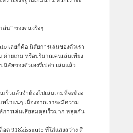
พราะยิ่งอยู่ในเกมนาน พวกเราจะ
ารเล่น” ของตนจริงๆ
to เลยก็คือ นิสัยการเล่นของตัวเรา
กม ค่ายเกม หรือปริมาณคนเล่นเพียง
บนิสัยของตัวเองรึเปล่า เล่นแล้ว
นเร็วแล้วจำต้องไปเล่นเกมที่จะต้อง
บทไวแน่ๆ เนื่องจากเราจะมีความ
ำให้การเล่นเสียสมดุลเร็วมาก หลุดกัน
็อต 918kissauto ที่ใส่แสงสว่าง สี