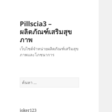
Pillscia3 –
ผลิตภัณฑ์เสริมสุข
ภาพ
เว็บไซต์จำหน่ายผลิตภัณฑ์เสริมสุข
ภาพและโภชนาการ
ค้นหา
สำหรับ:
joker123