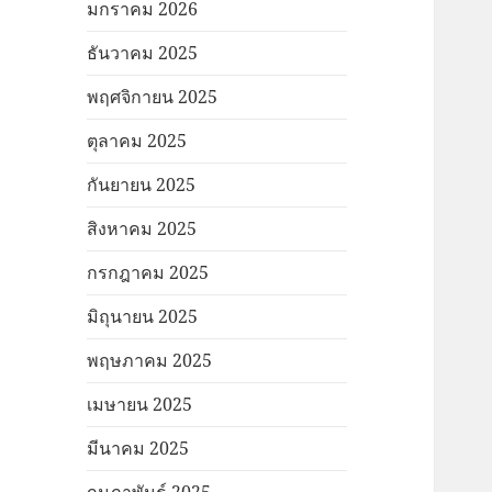
มกราคม 2026
ธันวาคม 2025
พฤศจิกายน 2025
ตุลาคม 2025
กันยายน 2025
สิงหาคม 2025
กรกฎาคม 2025
มิถุนายน 2025
พฤษภาคม 2025
เมษายน 2025
มีนาคม 2025