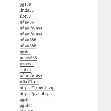
pg168
jinda55
slot99
สล็อต66
สล็อตเว็บตรง
สล็อตเว็บตรง
สล็อต888
สล็อต888
pgslot
pussy888
บาคาร่า
slotxo
สล็อตเว็บตรง
หนังโป๊ไทย
https://1xbetth.vip
https://pgslot.spa
pgslot
pg slot