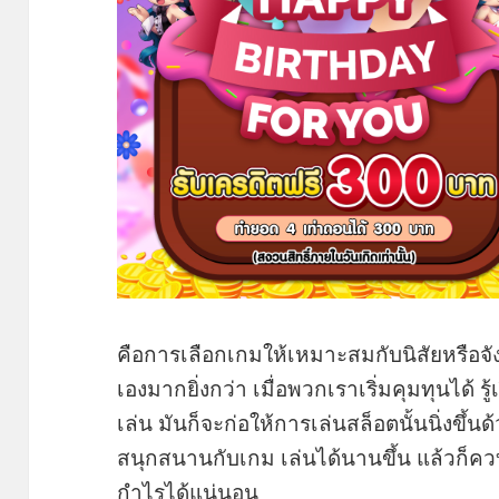
คือการเลือกเกมให้เหมาะสมกับนิสัยหรือจ
เองมากยิ่งกว่า เมื่อพวกเราเริ่มคุมทุนได้ ร
เล่น มันก็จะก่อให้การเล่นสล็อตนั้นนิ่งขึ้
สนุกสนานกับเกม เล่นได้นานขึ้น แล้วก็ควบ
กำไรได้แน่นอน