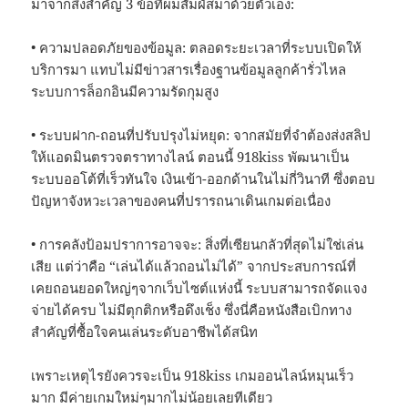
มาจากสิ่งสำคัญ 3 ข้อที่ผมสัมผัสมาด้วยตัวเอง:
• ความปลอดภัยของข้อมูล: ตลอดระยะเวลาที่ระบบเปิดให้
บริการมา แทบไม่มีข่าวสารเรื่องฐานข้อมูลลูกค้ารั่วไหล
ระบบการล็อกอินมีความรัดกุมสูง
• ระบบฝาก-ถอนที่ปรับปรุงไม่หยุด: จากสมัยที่จำต้องส่งสลิป
ให้แอดมินตรวจตราทางไลน์ ตอนนี้ 918kiss พัฒนาเป็น
ระบบออโต้ที่เร็วทันใจ เงินเข้า-ออกด้านในไม่กี่วินาที ซึ่งตอบ
ปัญหาจังหวะเวลาของคนที่ปรารถนาเดินเกมต่อเนื่อง
• การคลังป้อมปราการอาจจะ: สิ่งที่เซียนกลัวที่สุดไม่ใช่เล่น
เสีย แต่ว่าคือ “เล่นได้แล้วถอนไม่ได้” จากประสบการณ์ที่
เคยถอนยอดใหญ่ๆจากเว็บไซต์แห่งนี้ ระบบสามารถจัดแจง
จ่ายได้ครบ ไม่มีตุกติกหรือดึงเช็ง ซึ่งนี่คือหนังสือเบิกทาง
สำคัญที่ซื้อใจคนเล่นระดับอาชีพได้สนิท
เพราะเหตุไรยังควรจะเป็น 918kiss เกมออนไลน์หมุนเร็ว
มาก มีค่ายเกมใหม่ๆมากไม่น้อยเลยทีเดียว