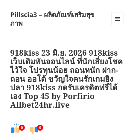
Pillscia3 – ผลิตภัณฑ์เสริมสุข
ภาพ
เมนู
และวิด
เจ็ต
918kiss 23 มิ.ย. 2026 918kiss
เว็บเดิมพันออนไลน์ ที่นักเสี่ยงโชค
ไว้ใจ โปรทุนน้อย ถอนหนัก ฝาก-
ถอน ออโต้ ขวัญใจคนรักเกมยิง
ปลา 918kiss กดรับเครดิตฟรีได้
เอง Top 45 by Porfirio
Allbet24hr.live
0
0