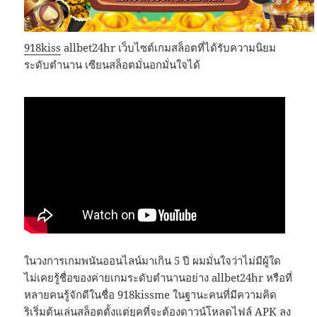
918kiss
allbet24hr เว็บไซต์เกมสล็อตที่ได้รับความนิยม
ระดับตำนาน เซียนสล็อตมั่นอกมั่นใจได้
ในวงการเกมพนันออนไลน์มาเกิน 5 ปี ผมมั่นใจว่าไม่มีผู้ใด
ไม่เคยรู้ชื่อของค่ายเกมระดับตำนานอย่าง allbet24hr หรือที่
หลายคนรู้จักดีในชื่อ 918kissme ในฐานะคนที่มีความคิด
ริเริ่มต้นเล่นสล็อตตั้งแต่ยุคที่จะต้องดาวน์โหลดไฟล์ APK ลง