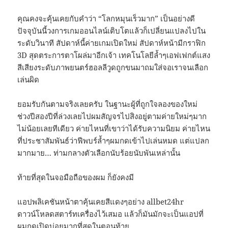
คุณคงจะคุ้นเคยกับคำว่า “โลกหมุนเร็วมาก” เป็นอย่างดี
ปัจจุบันนี้วงการเกมออนไลน์เติบโตแล้วก็เปลี่ยนแปลงไปใน
ระดับวินาที สัปดาห์นี้ค่ายเกมเปิดใหม่ สัปดาห์หน้ามีกราฟิก
3D สุดตระการตาโผล่มาอีกเจ้า เทคโนโลยีล้ำๆเอฟเฟกต์แสง
สีเสียงระดับภาพยนตร์ฮอลลีวูดถูกขนมาถมใส่จอเราจนเลือก
เล่นผิด
ยอมรับกันตามจริงเลยครับ ในฐานะผู้ที่ถูกใจลองของใหม่
ช่วงปีสองปีที่ล่วงเลยไปผมสัญจรไปสิงอยู่ตามค่ายใหม่ๆมาก
ไม่น้อยเลยทีเดียว ค่ายไหนที่เขาว่าได้รับความนิยม ค่ายไหน
ที่ประชาสัมพันธ์ว่าฟีพบร์ล้ำๆผมกดเข้าไปเล่นหมด แต่แปลก
มากมาย… ท่ามกลางตัวเลือกนับร้อยนับพันเหล่านั้น
ท้ายที่สุดในจอมือถือของผม ก็ยังคงมี
แอปพลิเคชันหน้าตาคุ้นเคยสีแดงๆอย่าง allbet24hr
ดาวน์โหลดสตาร์ทเครื่องไว้เสมอ แล้วก็มันมักจะเป็นแอปที่
ผมกดเปิดบ่อยมากที่สุดในตอนท้าย