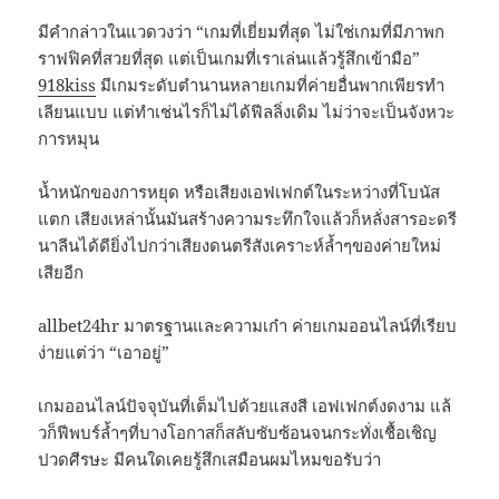
มีคำกล่าวในแวดวงว่า “เกมที่เยี่ยมที่สุด ไม่ใช่เกมที่มีภาพก
ราฟฟิคที่สวยที่สุด แต่เป็นเกมที่เราเล่นแล้วรู้สึกเข้ามือ”
918kiss
มีเกมระดับตำนานหลายเกมที่ค่ายอื่นพากเพียรทำ
เลียนแบบ แต่ทำเช่นไรก็ไม่ได้ฟีลลิ่งเดิม ไม่ว่าจะเป็นจังหวะ
การหมุน
น้ำหนักของการหยุด หรือเสียงเอฟเฟกต์ในระหว่างที่โบนัส
แตก เสียงเหล่านั้นมันสร้างความระทึกใจแล้วก็หลั่งสารอะดรี
นาลีนได้ดียิ่งไปกว่าเสียงดนตรีสังเคราะห์ล้ำๆของค่ายใหม่
เสียอีก
allbet24hr มาตรฐานและความเก๋า ค่ายเกมออนไลน์ที่เรียบ
ง่ายแต่ว่า “เอาอยู่”
เกมออนไลน์ปัจจุบันที่เต็มไปด้วยแสงสี เอฟเฟกต์งดงาม แล้
วก็ฟีพบร์ล้ำๆที่บางโอกาสก็สลับซับซ้อนจนกระทั่งเชื้อเชิญ
ปวดศีรษะ มีคนใดเคยรู้สึกเสมือนผมไหมขอรับว่า