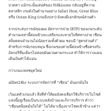
ปวดตา แม้กระนั้นเสน่ห์ของ 918kissme กลับอยู่ที่ความ
คลาสสิก เกมดังในตำนานอย่าง Safari Heat, Great Blue
หรือ Ocean King (เกมยิงปลา) ยังคงมีเอกลักษณ์ส่วนตัว
จากประสบการณ์ของผม อัตราการจ่าย (RTP) ของเกมระดับ
ตำนานเหล่านี้ค่อนข้างจะเสถียรและทายใจทิศทางง่าย เซียน
สล็อตคนจำนวนไม่น้อยรวมทั้งตัวผม ชอบมี “สูตรส่วนตัว”
สำหรับการนับรอบหมุน ซึ่งเกมของค่ายนี้ค่อนข้างซื่อตรงกับ
อัลกอริทึมเดิมๆไม่ค่อยผันผวนตามกระแส ทำให้การวางแผน
เดินเงินทำได้แม่น
กว่าเกมแฟลชยุคใหม่
allbet24hr ระบบการจัดการที่ “เซียน” มั่นอกมั่นใจ
เว้นแต่ตัวเกมแล้ว สิ่งที่ทำให้ผมยังคงเลือกใช้บริการเว็บไซต์
แห่งนี้อยู่เรื่อยเป็นระบบหลังบ้านและก็การบริการ คำว่า
“เซียนสล็อตมั่นใจได้” ไม่ได้มาเนื่องจากโชคเข้าข้าง แต่ว่า