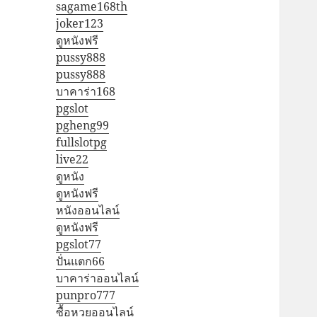
sagame168th
joker123
ดูหนังฟรี
pussy888
pussy888
บาคาร่า168
pgslot
pgheng99
fullslotpg
live22
ดูหนัง
ดูหนังฟรี
หนังออนไลน์
ดูหนังฟรี
pgslot77
ปั่นแตก66
บาคาร่าออนไลน์
punpro777
ซื้อหวยออนไลน์