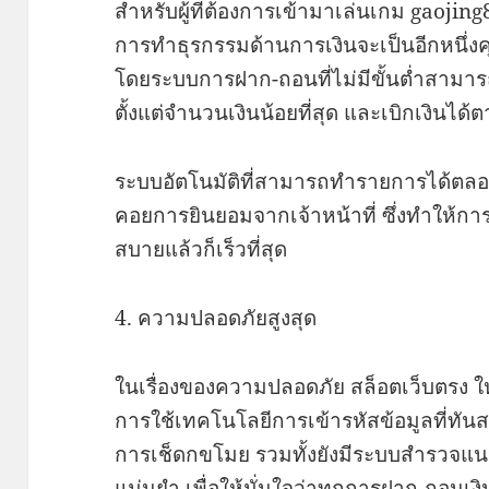
สำหรับผู้ที่ต้องการเข้ามาเล่นเกม gaoji
การทำธุรกรรมด้านการเงินจะเป็นอีกหนึ่งคุณ
โดยระบบการฝาก-ถอนที่ไม่มีขั้นต่ำสามารถท
ตั้งแต่จำนวนเงินน้อยที่สุด และเบิกเงินไ
ระบบอัตโนมัติที่สามารถทำรายการได้ตลอด 2
คอยการยินยอมจากเจ้าหน้าที่ ซึ่งทำให้การเ
สบายแล้วก็เร็วที่สุด
4. ความปลอดภัยสูงสุด
ในเรื่องของความปลอดภัย สล็อตเว็บตรง ให
การใช้เทคโนโลยีการเข้ารหัสข้อมูลที่ทันสม
การเช็ดกขโมย รวมทั้งยังมีระบบสำรวจแน
แม่นยำ เพื่อให้มั่นใจว่าทุกการฝาก-ถอนเงิ