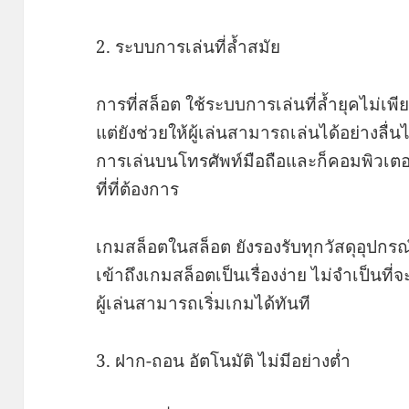
2. ระบบการเล่นที่ล้ำสมัย
การที่สล็อต ใช้ระบบการเล่นที่ล้ำยุคไม่เ
แต่ยังช่วยให้ผู้เล่นสามารถเล่นได้อย่างลื่น
การเล่นบนโทรศัพท์มือถือและก็คอมพิวเตอร์
ที่ที่ต้องการ
เกมสล็อตในสล็อต ยังรองรับทุกวัสดุอุปกรณ
เข้าถึงเกมสล็อตเป็นเรื่องง่าย ไม่จำเป็นท
ผู้เล่นสามารถเริ่มเกมได้ทันที
3. ฝาก-ถอน อัตโนมัติ ไม่มีอย่างต่ำ