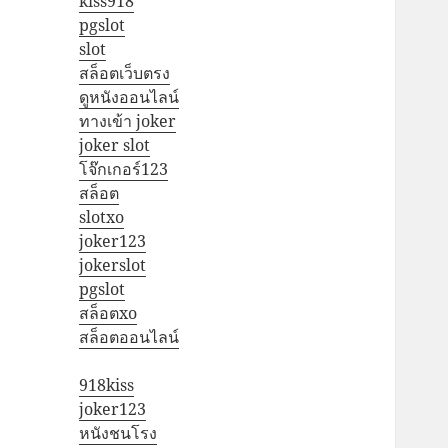
kiss918
pgslot
slot
สล็อตเว็บตรง
ดูหนังออนไลน์
ทางเข้า joker
joker slot
โจ๊กเกอร์123
สล็อต
slotxo
joker123
jokerslot
pgslot
สล็อตxo
สล็อตออนไลน์
918kiss
joker123
หนังชนโรง