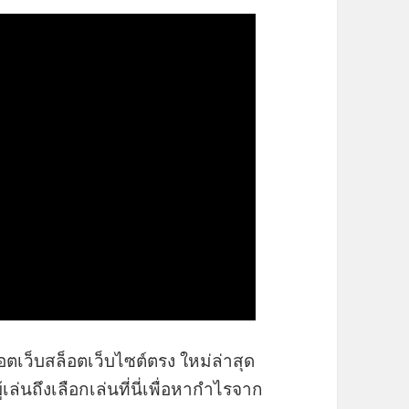
ตเว็บสล็อตเว็บไซต์ตรง ใหม่ล่าสุด
เล่นถึงเลือกเล่นที่นี่เพื่อหากำไรจาก