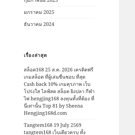
กุมภาพันธ์ 2025
มกราคม 2025
ธันวาคม 2024
เรื่องล่าสุด
สล็อต168 25 ส.ค. 2026 เครดิตฟรี
เกมสล็อต ที่ผู้เล่นชื่นชอบ ที่สุด
Cash back 10% เกมคุรภาพ เว็บ
โปร่งใส ไลฟ์สด สล็อต ยิงปลา กีฬา
ไพ่ hengjing168 ลงทุนทั้งที่ต้อง ที่
นี่เท่านั้น Top 81 by Sheena
Hengjing168d.com
Tangtem168 19 July 2569
tangtem168 เว็บเดียวครบ ทั้ง