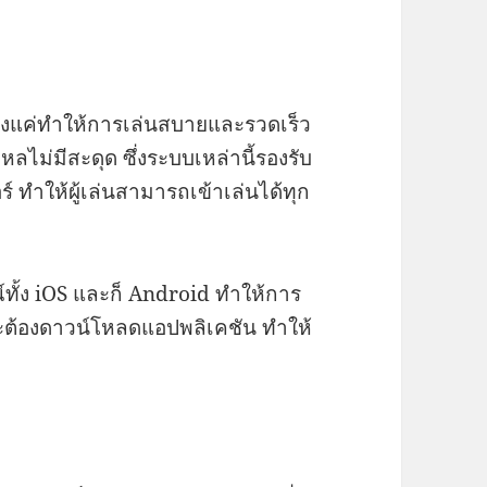
พียงแค่ทำให้การเล่นสบายและรวดเร็ว
ไหลไม่มีสะดุด ซึ่งระบบเหล่านี้รองรับ
 ทำให้ผู้เล่นสามารถเข้าเล่นได้ทุก
์ทั้ง iOS และก็ Android ทำให้การ
ี่จะต้องดาวน์โหลดแอปพลิเคชัน ทำให้