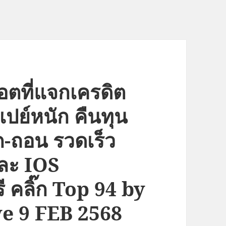
อตที่แจกเครดิต
าเปย์หนัก คืนทุน
ก-ถอน รวดเร็ว
ละ IOS
 คลิ๊ก Top 94 by
ve 9 FEB 2568