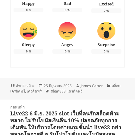
Happy
Sad
Excited
0
%
0
%
0
%
Sleepy
Angry
Surprise
0
%
0
%
0
%
รูป
เขียน
ผู้
หมวด
คำกล่าวอ้าง
25 มิถุนายน 2025
James Carter
สล็อต
แบบ
เมื่อ
ป้าย
เขียน
หมู่
เครดิตฟรี
,
เครดิตฟรี
สล็อต888
,
เครดิตฟรี
เรื่อง
กำกับ
แนะแนว
ก่อนหน้า
เรื่อง
Live22 6 มิ.ย. 2025 slot เว็บที่คนรักสล็อตห้าม
เรื่อง
พลาด ไม่รับโบนัสเงินคืน 10% ปลอดภัยทุกการ
ก่อน
เดิมพัน ให้บริการโดยค่ายเกมชั้นนำ live22 อย่า
หน้า:
พลาดโอกาสดี ๆ รับโปรโมชั่นและโบนัสสูงสุด