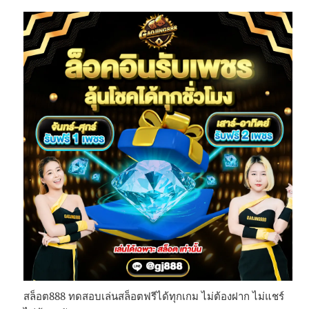
สล็อต888 ทดสอบเล่นสล็อตฟรีได้ทุกเกม ไม่ต้องฝาก ไม่แชร์