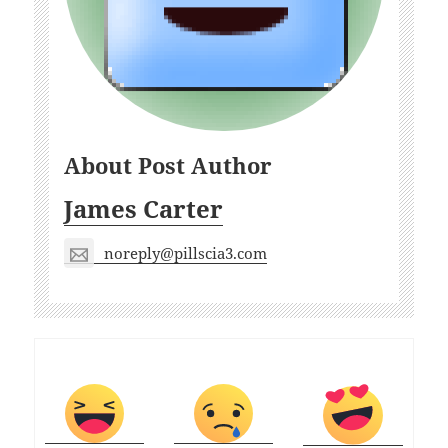
About Post Author
James Carter
noreply@pillscia3.com