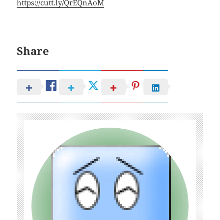
https://cutt.ly/QrEQnAoM
Share