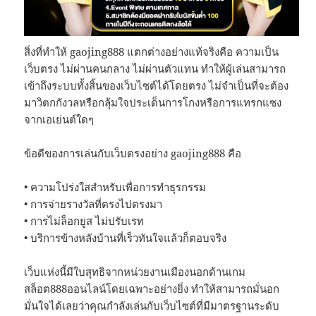
สิ่งที่ทำให้ gaojing888 แตกต่างอย่างแท้จริงคือ ความเป็น
เว็บตรง ไม่ผ่านคนกลาง ไม่ผ่านตัวแทน ทำให้ผู้เล่นสามารถ
เข้าถึงระบบทั้งสิ้นของเว็บไซต์ได้โดยตรง ไม่จำเป็นที่จะต้อง
มาวิตกกังวลหรือกลุ้มใจประเด็นการโกงหรือการแทรกแซง
จากเอเย่นต์ใดๆ
ข้อดีของการเล่นกับเว็บตรงอย่าง gaojing888 คือ
• ความโปร่งใสสำหรับเพื่อการทำธุรกรรม
• การจ่ายรางวัลที่ตรงไปตรงมา
• การไม่ล็อกยูส ไม่ปรับเรท
• บริการข้างหลังบ้านที่เร็วทันใจแล้วก็ตอบจริง
เว็บแห่งนี้มีใบสุทธิจากหน่วยงานเมืองนอกด้านเกม
สล็อต888ออนไลน์โดยเฉพาะอย่างยิ่ง ทำให้สามารถมั่นอก
มั่นใจได้เลยว่าคุณกำลังเล่นกับเว็บไซต์ที่มีมาตรฐานระดับ