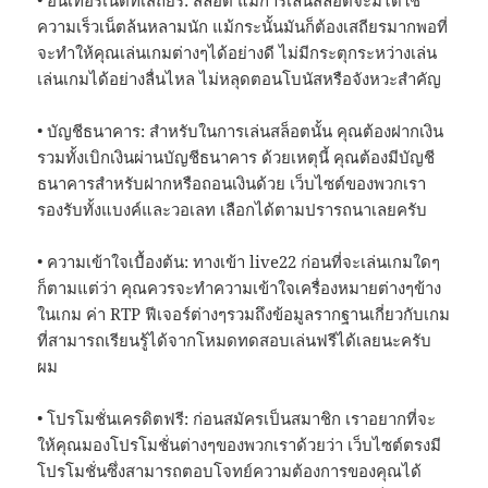
• อินเทอร์เน็ตที่เสถียร: สล็อต แม้การเล่นสล็อตจะมิได้ใช้
ความเร็วเน็ตล้นหลามนัก แม้กระนั้นมันก็ต้องเสถียรมากพอที่
จะทำให้คุณเล่นเกมต่างๆได้อย่างดี ไม่มีกระตุกระหว่างเล่น
เล่นเกมได้อย่างลื่นไหล ไม่หลุดตอนโบนัสหรือจังหวะสำคัญ
• บัญชีธนาคาร: สำหรับในการเล่นสล็อตนั้น คุณต้องฝากเงิน
รวมทั้งเบิกเงินผ่านบัญชีธนาคาร ด้วยเหตุนี้ คุณต้องมีบัญชี
ธนาคารสำหรับฝากหรือถอนเงินด้วย เว็บไซต์ของพวกเรา
รองรับทั้งแบงค์และวอเลท เลือกได้ตามปรารถนาเลยครับ
• ความเข้าใจเบื้องต้น: ทางเข้า live22 ก่อนที่จะเล่นเกมใดๆ
ก็ตามแต่ว่า คุณควรจะทำความเข้าใจเครื่องหมายต่างๆข้าง
ในเกม ค่า RTP ฟีเจอร์ต่างๆรวมถึงข้อมูลรากฐานเกี่ยวกับเกม
ที่สามารถเรียนรู้ได้จากโหมดทดสอบเล่นฟรีได้เลยนะครับ
ผม
• โปรโมชั่นเครดิตฟรี: ก่อนสมัครเป็นสมาชิก เราอยากที่จะ
ให้คุณมองโปรโมชั่นต่างๆของพวกเราด้วยว่า เว็บไซต์ตรงมี
โปรโมชั่นซึ่งสามารถตอบโจทย์ความต้องการของคุณได้