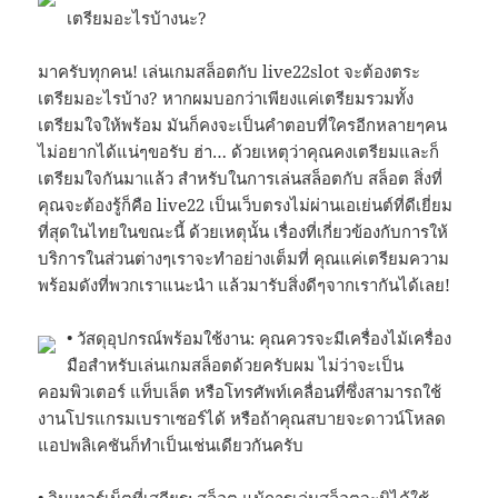
เตรียมอะไรบ้างนะ?
มาครับทุกคน! เล่นเกมสล็อตกับ live22slot จะต้องตระ
เตรียมอะไรบ้าง? หากผมบอกว่าเพียงแค่เตรียมรวมทั้ง
เตรียมใจให้พร้อม มันก็คงจะเป็นคำตอบที่ใครอีกหลายๆคน
ไม่อยากได้แน่ๆขอรับ ฮ่า… ด้วยเหตุว่าคุณคงเตรียมและก็
เตรียมใจกันมาแล้ว สำหรับในการเล่นสล็อตกับ สล็อต สิ่งที่
คุณจะต้องรู้ก็คือ live22 เป็นเว็บตรงไม่ผ่านเอเย่นต์ที่ดีเยี่ยม
ที่สุดในไทยในขณะนี้ ด้วยเหตุนั้น เรื่องที่เกี่ยวข้องกับการให้
บริการในส่วนต่างๆเราจะทำอย่างเต็มที่ คุณแค่เตรียมความ
พร้อมดังที่พวกเราแนะนำ แล้วมารับสิ่งดีๆจากเรากันได้เลย!
• วัสดุอุปกรณ์พร้อมใช้งาน: คุณควรจะมีเครื่องไม้เครื่อง
มือสำหรับเล่นเกมสล็อตด้วยครับผม ไม่ว่าจะเป็น
คอมพิวเตอร์ แท็บเล็ต หรือโทรศัพท์เคลื่อนที่ซึ่งสามารถใช้
งานโปรแกรมเบราเซอร์ได้ หรือถ้าคุณสบายจะดาวน์โหลด
แอปพลิเคชันก็ทำเป็นเช่นเดียวกันครับ