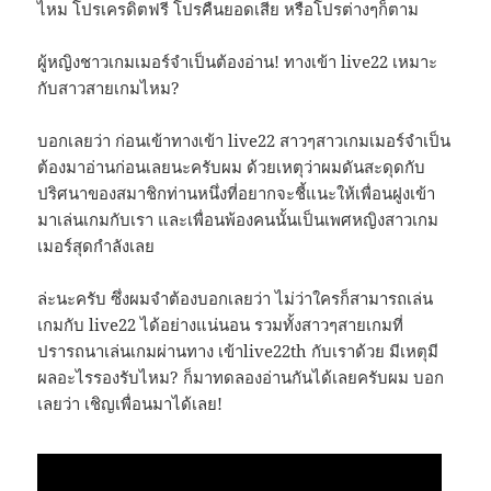
ไหม โปรเครดิตฟรี โปรคืนยอดเสีย หรือโปรต่างๆก็ตาม
ผู้หญิงชาวเกมเมอร์จำเป็นต้องอ่าน! ทางเข้า live22 เหมาะ
กับสาวสายเกมไหม?
บอกเลยว่า ก่อนเข้าทางเข้า live22 สาวๆสาวเกมเมอร์จำเป็น
ต้องมาอ่านก่อนเลยนะครับผม ด้วยเหตุว่าผมดันสะดุดกับ
ปริศนาของสมาชิกท่านหนึ่งที่อยากจะชี้แนะให้เพื่อนฝูงเข้า
มาเล่นเกมกับเรา และเพื่อนพ้องคนนั้นเป็นเพศหญิงสาวเกม
เมอร์สุดกำลังเลย
ล่ะนะครับ ซึ่งผมจำต้องบอกเลยว่า ไม่ว่าใครก็สามารถเล่น
เกมกับ live22 ได้อย่างแน่นอน รวมทั้งสาวๆสายเกมที่
ปรารถนาเล่นเกมผ่านทาง เข้าlive22th กับเราด้วย มีเหตุมี
ผลอะไรรองรับไหม? ก็มาทดลองอ่านกันได้เลยครับผม บอก
เลยว่า เชิญเพื่อนมาได้เลย!