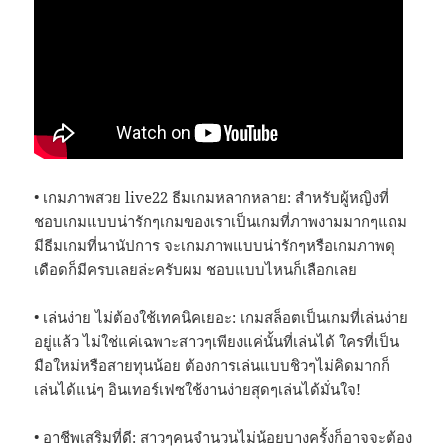
• เกมภาพสวย live22 ธีมเกมหลากหลาย: สำหรับผู้หญิงที่
ชอบเกมแบบน่ารักๆเกมของเราเป็นเกมที่ภาพงามมากๆแถม
มีธีมเกมที่นานัปการ จะเกมภาพแบบน่ารักๆหรือเกมภาพดุ
เดือดก็มีครบเลยล่ะครับผม ชอบแบบไหนก็เลือกเลย
• เล่นง่าย ไม่ต้องใช้เทคนิคเยอะ: เกมสล็อตเป็นเกมที่เล่นง่าย
อยู่แล้ว ไม่ใช่แค่เฉพาะสาวๆเพียงแค่นั้นที่เล่นได้ ใครที่เป็น
มือใหม่หรือสายทุนน้อย ต้องการเล่นแบบชิวๆไม่คิดมากก็
เล่นได้แน่ๆ อินเทอร์เฟซใช้งานง่ายสุดๆเล่นได้มั่นใจ!
• อาชีพเสริมที่ดี: สาวๆคนจำนวนไม่น้อยบางครั้งก็อาจจะต้อง