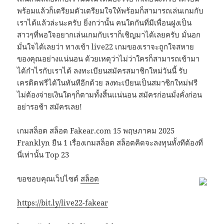
พร้อมแล้วก็เตรียมตัวเตรียมใจให้พร้อมก็สามารถเล่นเกมกับ
เราได้แล้วล่ะนะครับ ยิ่งกว่านั้น คนใดกันที่มีเพื่อนฝูงเป็น
สาวๆที่พอใจอยากเล่นเกมกับเราก็เชิญมาได้เลยครับ มั่นอก
มั่นใจได้เลยว่า ทางเข้า live22 เกมของเราจะถูกใจสหาย
ของคุณอย่างแน่นอน ด้วยเหตุว่าไม่ว่าใครก็สามารถเข้ามา
ได้กำไรกับเราได้ ลงทะเบียนสมัครสมาชิกใหม่วันนี้ รับ
เครดิตฟรีได้ในทันทีอีกด้วย ลงทะเบียนเป็นสมาชิกใหม่ฟรี
ไม่ต้องจ่ายเงินใดๆก็ตามทั้งสิ้นแน่นอน สมัครก่อนมั่งคั่งก่อน
อย่ารอช้า สมัครเลย!
เกมสล็อต สล็อต Fakear.com 15 พฤษภาคม 2025
Franklyn ยืน 1 เรื่องเกมสล็อต สล็อตคิดจะลงทุนทั้งทีต้องที่
นี่เท่านั้น Top 23
ขอขอบคุณเว็ปไซต์
สล็อต
https://bit.ly/live22-fakear