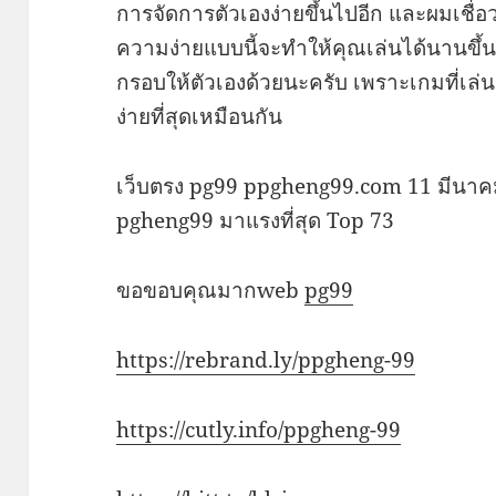
การจัดการตัวเองง่ายขึ้นไปอีก และผมเชื่อว
ความง่ายแบบนี้จะทำให้คุณเล่นได้นานขึ้นแบบ
กรอบให้ตัวเองด้วยนะครับ เพราะเกมที่เล่น
ง่ายที่สุดเหมือนกัน
เว็บตรง pg99 ppgheng99.com 11 มีนา
pgheng99 มาแรงที่สุด Top 73
ขอขอบคุณมากweb
pg99
https://rebrand.ly/ppgheng-99
https://cutly.info/ppgheng-99