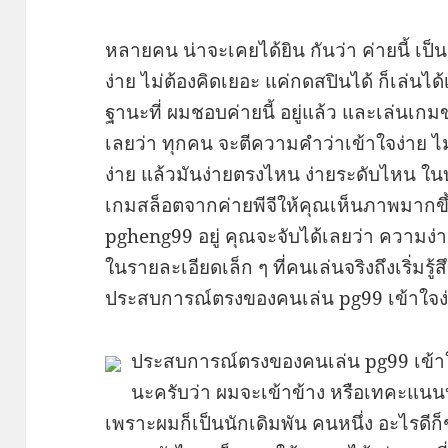
หลายคน น่าจะเคยได้ยิน กันว่า ค่ายนี้ เป็นค
ง่าย ไม่ต้องคิดเยอะ แค่กดสปินได้ ก็เล่นไ
ฐานะที่ ผมชอบค่ายนี้ อยู่แล้ว และเล่นเ
เลยว่า ทุกคน จะตีความคำว่าเข้าใจง่าย ไม่
ง่าย แล้วมันง่ายตรงไหน ง่ายระดับไหน 
เกมสล็อตจากค่ายพีจีให้คุณเห็นภาพมากข
pgheng99 อยู่ คุณจะจับได้เลยว่า ความง่าย ม
ในรายละเอียดเล็ก ๆ ที่คนเล่นจริงถึงเริ่มรู้ส
ประสบการณ์ตรงของคนเล่น pg99 เข้าใจง
ประสบการณ์ตรงของคนเล่น pg99 เข้าใจ
นะครับว่า ผมจะเข้าข้าง หรือเทคะแนนบ
เพราะผมก็เป็นนักเดิมพัน คนหนึ่ง อะไรดี