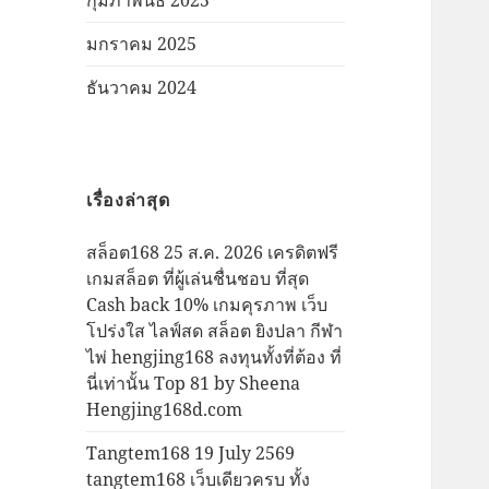
กุมภาพันธ์ 2025
มกราคม 2025
ธันวาคม 2024
เรื่องล่าสุด
สล็อต168 25 ส.ค. 2026 เครดิตฟรี
เกมสล็อต ที่ผู้เล่นชื่นชอบ ที่สุด
Cash back 10% เกมคุรภาพ เว็บ
โปร่งใส ไลฟ์สด สล็อต ยิงปลา กีฬา
ไพ่ hengjing168 ลงทุนทั้งที่ต้อง ที่
นี่เท่านั้น Top 81 by Sheena
Hengjing168d.com
Tangtem168 19 July 2569
tangtem168 เว็บเดียวครบ ทั้ง