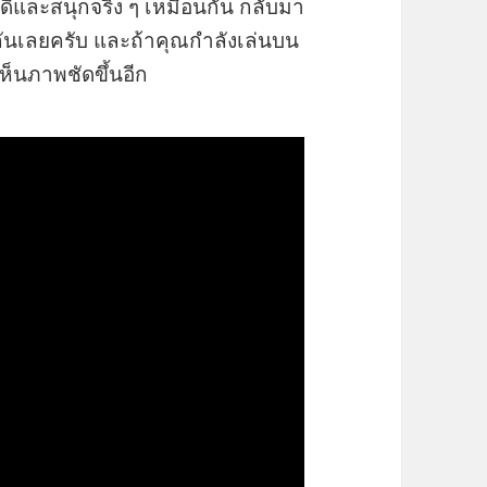
ดีและสนุกจริง ๆ เหมือนกัน กลับมา
่มกันเลยครับ และถ้าคุณกำลังเล่นบน
เห็นภาพชัดขึ้นอีก