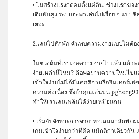
• ไม่สร้างแรงกดดันตั้งแต่ต้น: ช่วงแรกของก
เดิมพันสูง ระบบจะพาเล่นไปเรื่อย ๆ แบบชิ
เยอะ
2.เล่นไปสักพัก ค้นพบความง่ายแบบไม่ต้อ
ในช่วงต้นที่เราเจอความง่ายไปแล้ว แล้วพ
ง่ายเหล่านี้ไหม? คือพอผ่านความใหม่ไปแล้
เข้าใจง่ายไม่ได้มีแค่กติกาหรืออินเทอร์เฟซอ
ความต่อเนื่อง ซึ่งถ้าคุณเล่นบน pgheng9
ทำให้เราเล่นเพลินได้ง่ายเหมือนกัน
• เริ่มจับจังหวะการจ่าย: พอเล่นมาสักพักผ
เกมเข้าใจง่ายกว่าที่คิด แม้กติกาเดียวกัน