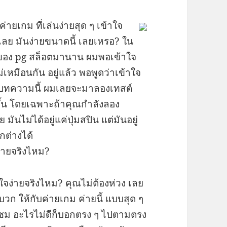
่ายเกม ที่เล่นง่ายสุด ๆ เข้าใจ
ด้เลย มันง่ายขนาดนี้ เลยเหรอ? ใน
กมของ pg สล็อตมานาน ผมพอเข้าใจ
เหมือนกัน อยู่แล้ว พอพูดว่าเข้าใจ
ในบทความนี้ ผมเลยจะมาลองเทสต์
ึ้น โดยเฉพาะถ้าคุณกำลังลอง
ันไม่ได้อยู่แค่ปุ่มสปิน แต่มันอยู่
ึกต่างได้
่ายจริงไหม?
ง่ายจริงไหม? คุณไม่ต้องห่วง เลย
วก ให้กับค่ายเกม ค่ายนี้ แบบสุด ๆ
ก็ชม อะไรไม่ดีก็บอกตรง ๆ ไปตามตรง