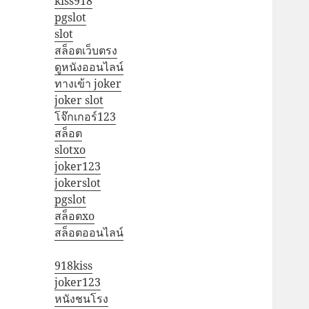
kiss918
pgslot
slot
สล็อตเว็บตรง
ดูหนังออนไลน์
ทางเข้า joker
joker slot
โจ๊กเกอร์123
สล็อต
slotxo
joker123
jokerslot
pgslot
สล็อตxo
สล็อตออนไลน์
918kiss
joker123
หนังชนโรง