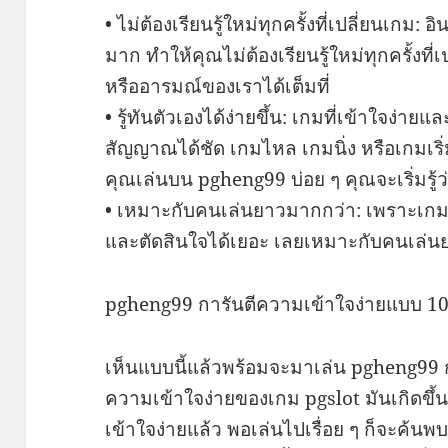
• ไม่ต้องเรียนรู้ใหม่ทุกครั้งที่เปลี่ยนเก
มาก ทำให้คุณไม่ต้องเรียนรู้ใหม่ทุกครั้งที
หรืออารมณ์ของเราได้เต็มที่
• รู้ทันตัวเองได้ง่ายขึ้น: เกมที่เข้าใจง่า
สัญญาณได้ชัด เกมไหล เกมนิ่ง หรือเกมเริ
คุณเล่นบน pgheng99 บ่อย ๆ คุณจะเริ่มรู
• เหมาะกับคนเล่นยาวมากกว่า: เพราะเกม
และตัดสินใจได้เยอะ เลยเหมาะกับคนเล่นย
pgheng99 การันตีความเข้าใจง่ายแบบ 100
เห็นแบบนี้แล้วพร้อมจะมาเล่น pgheng99 กั
ความเข้าใจง่ายของเกม pgslot มันเกิดขึ้นที
เข้าใจง่ายแล้ว พอเล่นไปเรื่อย ๆ ก็จะค้นพ