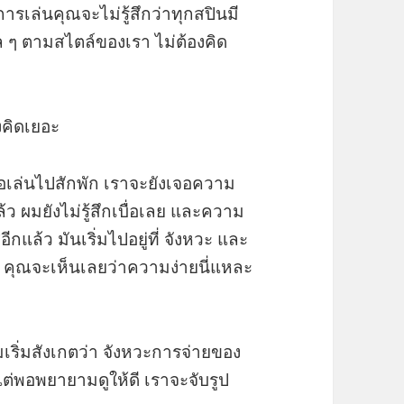
ารเล่นคุณจะไม่รู้สึกว่าทุกสปินมี
ล ๆ ตามสไตล์ของเรา ไม่ต้องคิด
งคิดเยอะ
อเล่นไปสักพัก เราจะยังเจอความ
ว ผมยังไม่รู้สึกเบื่อเลย และความ
ีกแล้ว มันเริ่มไปอยู่ที่ จังหวะ และ
9 คุณจะเห็นเลยว่าความง่ายนี่แหละ
มเริ่มสังเกตว่า จังหวะการจ่ายของ
 แต่พอพยายามดูให้ดี เราจะจับรูป