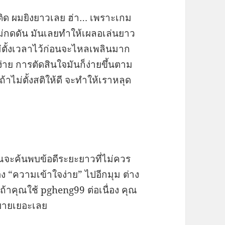
องติด ผมยิงยาวเลย ฮ่า… เพราะเกม
 ไม่กดดัน มันเลยทำให้เผลอเล่นยาว
่ตั้งเวลาไว้ก่อนจะไหลเพลินมาก
่าย การตัดสินใจมันก็ง่ายขึ้นตาม
้าไม่ตั้งสติให้ดี จะทำให้เราหลุด
ุณจะค้นพบข้อดีระยะยาวที่ไม่ควร
“ความเข้าใจง่าย” ไปอีกมุม ต่าง
ะถ้าคุณใช้ pgheng99 ต่อเนื่อง คุณ
ธิบายเยอะเลย