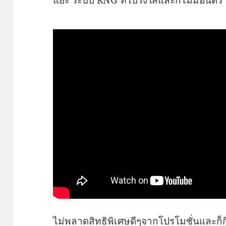
แยะ ระบบ RNG ที่โปร่งใสและก็ไม่มีอันตร
ไม่พลาดสิทธิพิเศษดีๆจากโปรโมชั่นและก็