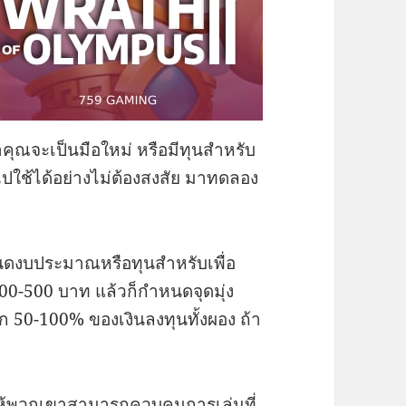
คุณจะเป็นมือใหม่ หรือมีทุนสำหรับ
ปใช้ได้อย่างไม่ต้องสงสัย มาทดลอง
นดงบประมาณหรือทุนสำหรับเพื่อ
 200-500 บาท แล้วก็กำหนดจุดมุ่ง
 50-100% ของเงินลงทุนทั้งผอง ถ้า
ยให้พวกเขาสามารถควบคุมการเล่นที่