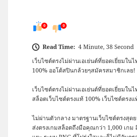
0
0
Read Time:
4 Minute, 38 Second
เว็บไซต์ตรงไม่ผ่านเอเย่นต์ที่ยอดเยี่ยมใน
100% ออโต้สปินกล้วยๆสมัครสมาชิกเลย!
เว็บไซต์ตรงไม่ผ่านเอเย่นต์ที่ยอดเยี่ยมในไ
สล็อตเว็บไซต์ตรงแท้ 100% เว็บไซต์ตรงแท้
ไม่ผ่านตัวกลาง มาตรฐานเว็บไซต์ตรงสุด
ส่งตรงเกมสล็อตถึงมือคุณกว่า 1,000 เกม ลิ