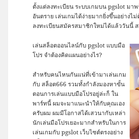
ตั้งแต่ลงทะเบียน ระบบเกมบน pgslot มาพร้
อันตราย เล่นเกมได้ง่ายมากยิ่งขึ้นอย่างไม่
ลงทะเบียนสมัครสมาชิกใหม่ได้แล้ววันนี้ ส
เล่นสล็อตออนไลน์กับ pgslot แบบมือ
โปร จำต้องคิดแผนอย่างไร?
สำหรับคนไหนกันแน่ที่เข้ามาเล่นเกม
กับ สล็อต666 รวมทั้งกำลังมองหาขั้น
ตอนการเล่นแบบมือโปรอยู่ล่ะก็ ใน
พาร์ทนี้ ผมจะมาแนะนำให้กับคุณเอง
ครับผม ผมมีโอกาสได้เสวนากับเหล่า
นักเล่นมือโปรเยอะมากสำหรับในการ
เล่นเกมกับ pgslot เว็บไซต์ตรงอย่าง