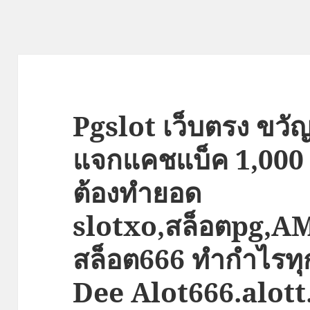
Pgslot เว็บตรง ขวั
แจกแคชแบ็ค 1,000 
ต้องทำยอด
slotxo,สล็อตpg,A
สล็อต666 ทำกำไรทุ
Dee Alot666.alott