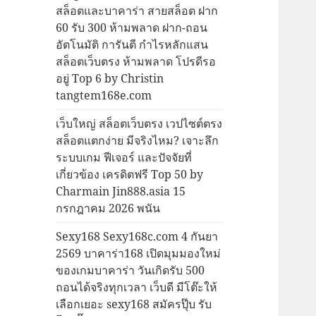
สล็อตและบาคาร่า สายสล็อต ฝาก
60 รับ 300 ห้ามพลาด ฝาก-ถอน
อัตโนมัติ การันตี กำไรหลักแสน
สล็อตเว็บตรง ห้ามพลาด โปรดีรอ
อยู่ Top 6 by Christin
tangtem168e.com
เว็บใหญ่ สล็อตเว็บตรง เวปไซต์ตรง
สล็อตแตกง่าย มีจริงไหม? เจาะลึก
ระบบเกม ฟีเจอร์ และปัจจัยที่
เกี่ยวข้อง เครดิตฟรี Top 50 by
Charmain Jin888.asia 15
กรกฎาคม 2026 พนัน
Sexy168 Sexy168c.com 4 กันยา
2569 บาคาร่า168 เปิดมุมมองใหม่
ของเกมบาคาร่า วันเกิดรับ 500
ถอนได้จริงทุกเวลา เว็บดี มีโต๊ะให้
เลือกเยอะ sexy168 สมัครปุ๊บ รับ