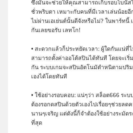
ซึ่งมันจะช่วยให้คุณสามารถเก็บรอบโบนัสไ
ชั่วพริบตา เหมาะกับคนที่มีเวลาเล่นน้อยอ
ไม่ผ่านเอเย่นต์นั้นดีจังหรือไม่? ในพาร
กันเลยขอรับ เลทโก!
• สะดวกแล้วก็ประหยัดเวลา: ผู้ใดกันแน่ที
สามารถตั้งค่าออโต้สปินได้ทันที โดยจะเริ่
กัน ระบบเกมจะสปินอัตโนมัตำหนิตามปริม
เองได้โดยทันที
• ใช้อย่างรอบคอบ: แน่ๆว่า สล็อต666 ระบ
ต้องรอกดสปินด้วยตัวเองไปเรื่อยๆช่วยลด
นานๆเจริญ แต่ดังนี้ก็จำต้องใช้อย่างระมัดร
ที่สุด