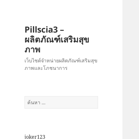
Pillscia3 –
ผลิตภัณฑ์เสริมสุข
ภาพ
เว็บไซต์จำหน่ายผลิตภัณฑ์เสริมสุข
ภาพและโภชนาการ
ค้นหา
สำหรับ:
joker123