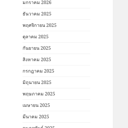
มกราคม 2026
ธันวาคม 2025
พฤศจิกายน 2025
ตุลาคม 2025
กันยายน 2025
สิงหาคม 2025
กรกฎาคม 2025
มิถุนายน 2025
พฤษภาคม 2025
เมษายน 2025
มีนาคม 2025