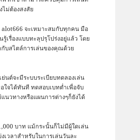
างไม่ต้องสงสัย
เกม alot666 จะเหมาะสมกับทุกคน มือ
้เรื่องแบบทะลุปรุโปร่งอยู่แล้ว โดย
ข้ากับสไตล์การเล่นของคุณด้วย
อเย่นต์จะมีระบบระเบียบทดลองเล่น
ใจได้ทันที ทดสอบเบทต่ำเพื่อจับ
ช้แนวทางหรือแผนการต่างๆก็ยังได้
000 บาท แม้กระนั้นก็ไม่มีผู้ใดเล่น
่งเวลาสำหรับในการเล่นวันละ