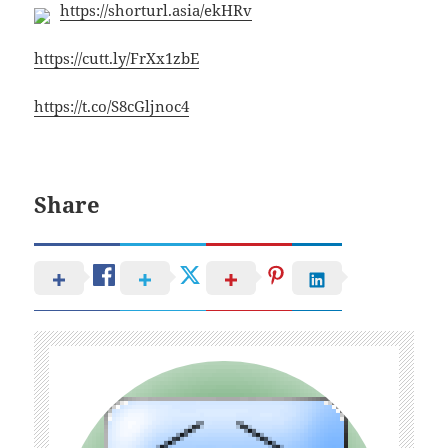
https://shorturl.asia/ekHRv
https://cutt.ly/FrXx1zbE
https://t.co/S8cGljnoc4
Share