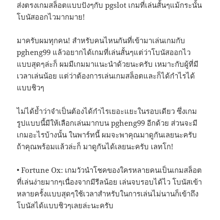
ส่งตรงเกมสล็อตแบบปังๆกับ pgslot เกมที่เล่นสั้นๆแม้กระนั้น
โบนัสออกไวมากมาย!
มาครับผมทุกคน! สำหรับคนไหนกันที่เข้ามาเล่นเกมกับ
pgheng99 แล้วอยากได้เกมที่เล่นสั้นๆแต่ว่าโบนัสออกไว
แบบสุดๆล่ะก็ ผมมีเกมมาแนะนำด้วยนะครับ เหมาะกับผู้ที่มี
เวลาเล่นน้อย แต่ว่าต้องการเล่นเกมสล็อตและก็ได้กำไรได้
แบบชิวๆ
ไม่ได้ย้ำว่าจำเป็นต้องได้กำไรเยอะแยะในรอบเดียว ซึ่งเกม
รูปแบบนี้มีให้เลือกเล่นมากบน pgheng99 อีกด้วย ส่วนจะมี
เกมอะไรบ้างนั้น ในพาร์ทนี้ ผมจะพาคุณมาดูกันเลยนะครับ
ถ้าคุณพร้อมแล้วล่ะก็ มาดูกันได้เลยนะครับ เลทโก!
• Fortune Ox: เกมวัวนำโชคของใครหลายคนเป็นเกมสล็อต
ที่เล่นง่ายมากๆเนื่องจากมีรีลน้อย เล่นจบรอบได้ไว โบนัสเข้า
หลายครั้งแบบสุดๆใช้เวลาสำหรับในการเล่นไม่นานก็เข้าถึง
โบนัสได้แบบชิวๆเลยล่ะนะครับ