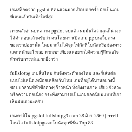
เกมสล็อตจาก pgslot ที่คนส่วนมากเปิดบ่อยครั้ง มักเป็นเกม
ที่เล่นแล้วบันเทิงใจที่สุด
ภายหลังอ่านบทความ pgslot จบแล้ว ผมมั่นใจว่าคุณก็น่าจะ
ได้คำตอบแล้วครับว่า คนโดยมากเปิดเกม pg บนเว็บตรง
ของเราบ่อยๆนั้น โดยมากไม่ได้จุดโฟกัสที่โบนัสหรือช่องทาง
แตกหนักอะไรเลย พวกเขาเพียงแค่อยากได้ความรู้สึกพอใจ
สำหรับการเล่นมากยิ่งกว่า
fullslotpg เกมลื่นไหม กับจังหวะตัวเองไหม และก็เล่นต่อ
แบบไม่เหน็ดเหนื่อยเหลือเกินไหม เกมที่อยู่ได้นานอย่างนี้
ชอบบาลานซ์หัวข้อต่างๆก้าวหน้า ทั้งยังงานภาพ เสียง จังหวะ
หรือความต่อเนื่อง กระทั่งสามารถเป็นเกมยอดนิยมแบบที่เรา
เห็นนั่นเองนะครับ
เกมคาสิโน pgslot fullslotpg3.com 28 มิ.ย. 2569 Jerrell
โอนไว fullslotpgแจกโบนัสทุกซีซั่น Top 83