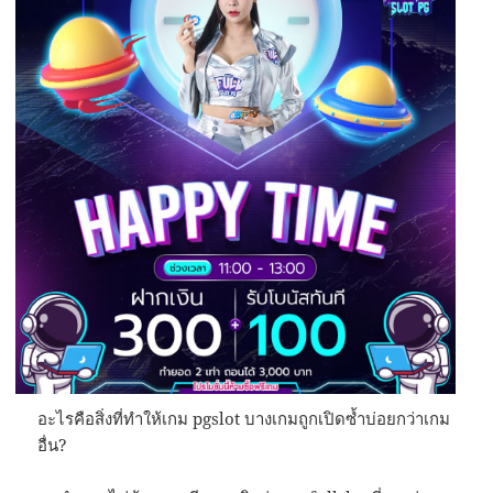
อะไรคือสิ่งที่ทำให้เกม pgslot บางเกมถูกเปิดซ้ำบ่อยกว่าเกม
อื่น?