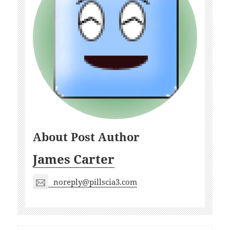
About Post Author
James Carter
noreply@pillscia3.com