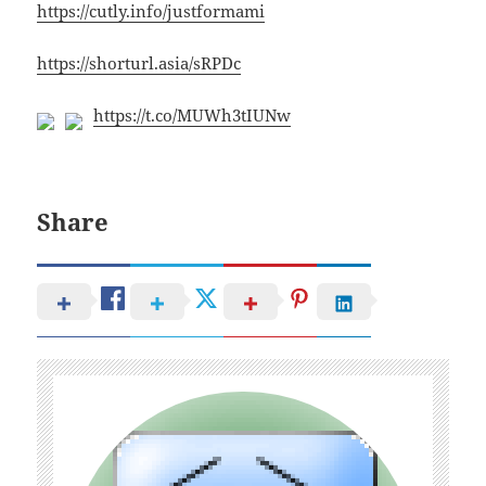
https://cutly.info/justformami
https://shorturl.asia/sRPDc
https://t.co/MUWh3tIUNw
Share