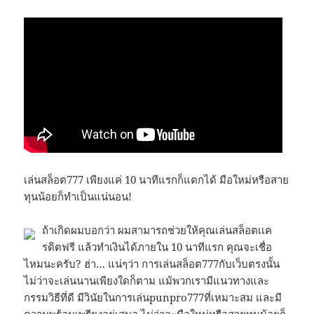
เล่นสล็อต777 เพียงแค่ 10 นาทีแรกก็แตกได้ มือใหม่หรือสาย
ทุนน้อยก็ทำเป็นแน่นอน!
ถ้าเกิดผมบอกว่า ผมสามารถช่วยให้คุณเล่นสล็อตเเค
รดิตฟรี แล้วทำเงินได้ภายใน 10 นาทีแรก คุณจะเชื่อ
ไหมนะครับ? ฮ่า… แน่ๆว่า การเล่นสล็อต777กับเว็บตรงนั้น
ไม่ว่าจะเล่นนานเพียงใดก็ตาม แม้พวกเรามีแนวทางและ
กรรมวิธีที่ดี มีวินัยในการเล่นpunpro777ที่เหมาะสม และมี
ความพร้อมเพรียงอยู่เสมอ ไม่ว่าจะมือใหม่หรือสายทุนน้อยก็