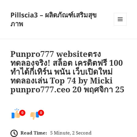
Pillscia3 – ผลิตภัณฑ์เสริมสุข
ภาพ
เมนู
และวิด
เจ็ต
Punpro777 websiteตรง
ทดลองจริง! สล็อต เครดิตฟรี 100
ทำได้กี่เทิร์น พนัน เว็บเปิดใหม่
ทดลองเล่น Top 74 by Micki
punpro777.ceo 20 พฤศจิกา 25
0
0
Read Time:
5 Minute, 2 Second