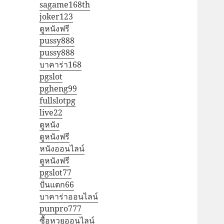
sagame168th
joker123
ดูหนังฟรี
pussy888
pussy888
บาคาร่า168
pgslot
pgheng99
fullslotpg
live22
ดูหนัง
ดูหนังฟรี
หนังออนไลน์
ดูหนังฟรี
pgslot77
ปั่นแตก66
บาคาร่าออนไลน์
punpro777
ซื้อหวยออนไลน์