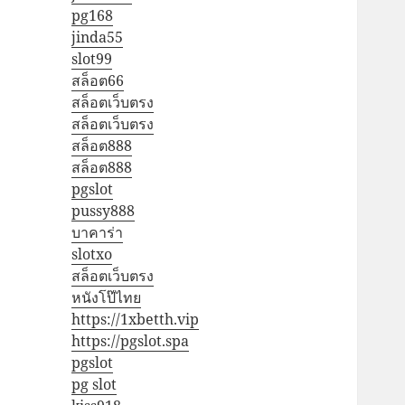
pg168
jinda55
slot99
สล็อต66
สล็อตเว็บตรง
สล็อตเว็บตรง
สล็อต888
สล็อต888
pgslot
pussy888
บาคาร่า
slotxo
สล็อตเว็บตรง
หนังโป๊ไทย
https://1xbetth.vip
https://pgslot.spa
pgslot
pg slot