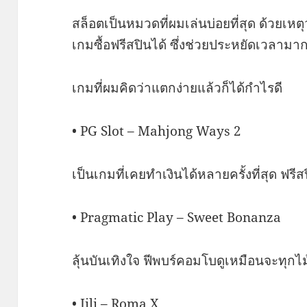
สล็อตเป็นหมวดที่ผมเล่นบ่อยที่สุด ด้วยเ
เกมซื้อฟรีสปินได้ ซึ่งช่วยประหยัดเวลามาก
เกมที่ผมคิดว่าแตกง่ายแล้วก็ได้กำไรดี
• PG Slot – Mahjong Ways 2
เป็นเกมที่เคยทำเงินได้หลายครั้งที่สุด ฟรีส
• Pragmatic Play – Sweet Bonanza
ลุ้นบันเทิงใจ ฟีพบร์คอมโบดูเหมือนจะทุกไม
• Jili – Roma X