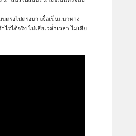
บบตรงไปตรงมา เผื่อเป็นแนวทาง
กำไรได้จริง ไม่เสียเวล่ำเวลา ไม่เสีย