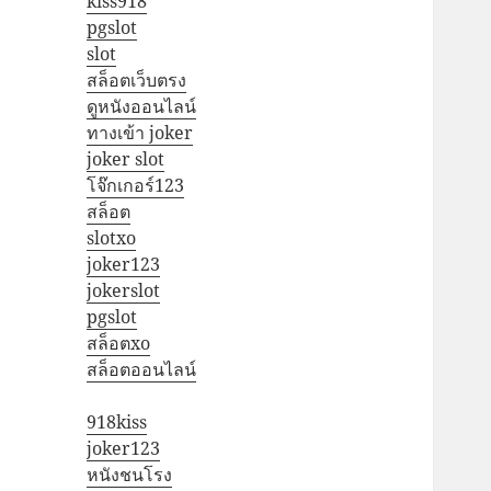
kiss918
pgslot
slot
สล็อตเว็บตรง
ดูหนังออนไลน์
ทางเข้า joker
joker slot
โจ๊กเกอร์123
สล็อต
slotxo
joker123
jokerslot
pgslot
สล็อตxo
สล็อตออนไลน์
918kiss
joker123
หนังชนโรง