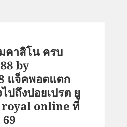
กมคาสิโน ครบ
 88 by
8 แจ็คพอตแตก
งไปถึงปอยเปรต ยู
 royal online ที่
 69