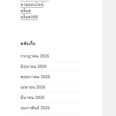
หวยออนไลน์
สล็อต
สล็อต168
คลังเก็บ
กรกฎาคม 2026
มิถุนายน 2026
พฤษภาคม 2026
เมษายน 2026
มีนาคม 2026
กุมภาพันธ์ 2026