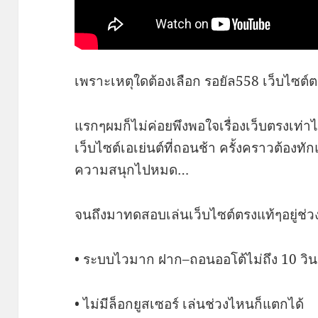
เพราะเหตุใดต้องเลือก รอยัล558 เว็บไซต์ตร
แรกๆผมก็ไม่ค่อยพึงพอใจเรื่องเว็บตรงเท่า
เว็บไซต์เอเย่นต์ที่ถอนช้า ครั้งคราวต้องทัก
ความสนุกไปหมด…
จนถึงมาทดสอบเล่นเว็บไซต์ตรงแท้ๆอยู่ช่วง
• ระบบไวมาก ฝาก–ถอนออโต้ไม่ถึง 10 วิน
• ไม่มีล็อกยูสเซอร์ เล่นช่วงไหนก็แตกได้