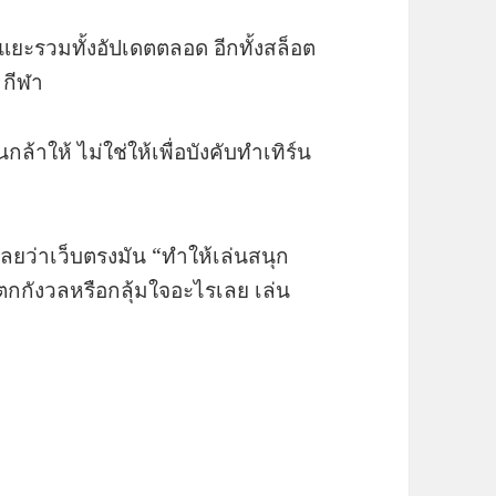
แยะรวมทั้งอัปเดตตลอด อีกทั้งสล็อต
 กีฬา
นกล้าให้ ไม่ใช่ให้เพื่อบังคับทำเทิร์น
ๆ
ยว่าเว็บตรงมัน “ทำให้เล่นสนุก
ิตกกังวลหรือกลุ้มใจอะไรเลย เล่น