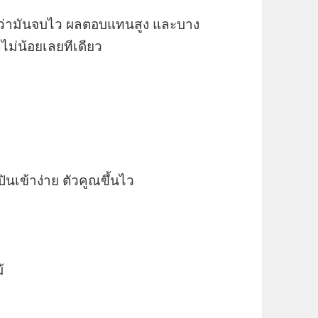
หตุว่ามันจบไว ผลตอบแทนสูง และบาง
ไม่น้อยเลยทีเดียว
ปินเข้าง่าย ตัวคูณขึ้นไว
้