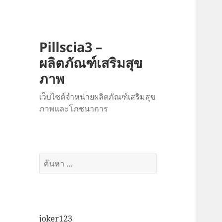
Pillscia3 –
ผลิตภัณฑ์เสริมสุข
ภาพ
เว็บไซต์จำหน่ายผลิตภัณฑ์เสริมสุข
ภาพและโภชนาการ
ค้นหา
สำหรับ:
joker123