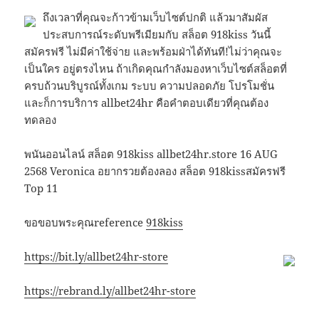
ถึงเวลาที่คุณจะก้าวข้ามเว็บไซต์ปกติ แล้วมาสัมผัส
ประสบการณ์ระดับพรีเมียมกับ สล็อต 918kiss วันนี้
สมัครฟรี ไม่มีค่าใช้จ่าย และพร้อมฝ่าได้ทันที!ไม่ว่าคุณจะ
เป็นใคร อยู่ตรงไหน ถ้าเกิดคุณกำลังมองหาเว็บไซต์สล็อตที่
ครบถ้วนบริบูรณ์ทั้งเกม ระบบ ความปลอดภัย โปรโมชั่น
และก็การบริการ allbet24hr คือคำตอบเดียวที่คุณต้อง
ทดลอง
พนันออนไลน์ สล็อต 918kiss allbet24hr.store 16 AUG
2568 Veronica อยากรวยต้องลอง สล็อต 918kissสมัครฟรี
Top 11
ขอขอบพระคุณreference
918kiss
https://bit.ly/allbet24hr-store
https://rebrand.ly/allbet24hr-store