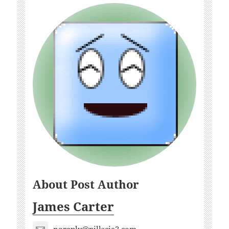
About Post Author
James Carter