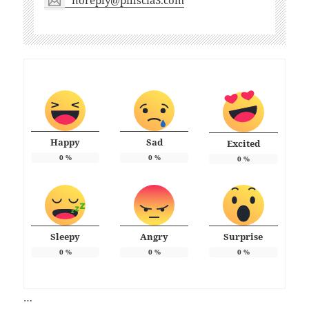
noreply@pillscia3.com
Happy
Sad
Excited
0
%
0
%
0
%
Sleepy
Angry
Surprise
0
%
0
%
0
%
…