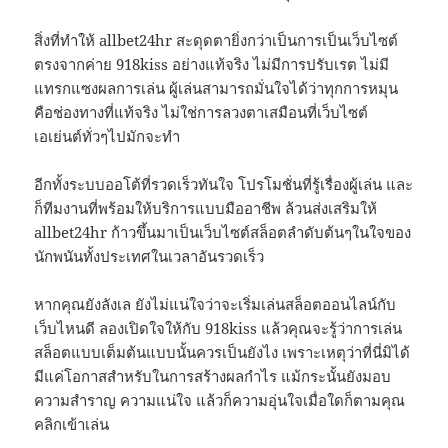
สิ่งที่ทำให้ allbet24hr สะดุดตายิ่งกว่าเป็นการเป็นเว็บไซต์
ตรงจากค่าย 918kiss อย่างแท้จริง ไม่มีการปรับเรต ไม่มี
แทรกแซงผลการเล่น ผู้เล่นสามารถมั่นใจได้ว่าทุกการหมุน
คือช่องทางที่แท้จริง ไม่ใช่การลวงตาเสมือนที่เว็บไซต์
เอเย่นต์ทั่วๆไปมักจะทำ
อีกทั้งระบบออโต้ที่รวดเร็วทันใจ โปรโมชั่นที่รู้เรื่องผู้เล่น และ
ก็ทีมงานที่พร้อมให้บริการแบบมืออาชีพ ล้วนส่งเสริมให้
allbet24hr ก้าวขึ้นมาเป็นเว็บไซต์สล็อตลำดับต้นๆในใจของ
นักพนันทั้งประเทศในเวลาอันรวดเร็ว
หากคุณยังลังเล ยังไม่แน่ใจว่าจะเริ่มเล่นสล็อตออนไลน์กับ
เว็บไหนดี ลองเปิดใจให้กับ 918kiss แล้วคุณจะรู้ว่าการเล่น
สล็อตแบบเต็มต้นแบบนั้นควรเป็นยังไง เพราะเหตุว่าที่นี่มิได้
มีแค่โอกาสสำหรับในการสร้างผลกำไร แม้กระนั้นยังมอบ
ความสำราญ ความแน่ใจ แล้วก็ความอุ่นใจเมื่อใดก็ตามคุณ
คลิกเข้าเล่น