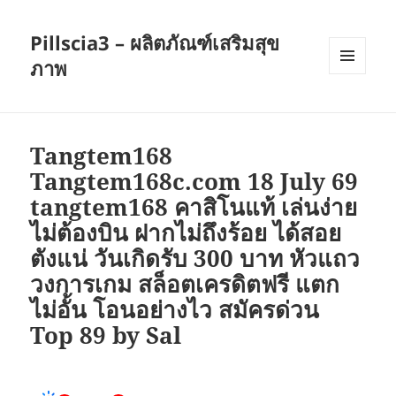
Pillscia3 – ผลิตภัณฑ์เสริมสุข
ภาพ
เมนู
และวิด
เจ็ต
Tangtem168
Tangtem168c.com 18 July 69
tangtem168 คาสิโนแท้ เล่นง่าย
ไม่ต้องบิน ฝากไม่ถึงร้อย ได้สอย
ตังแน่ วันเกิดรับ 300 บาท หัวแถว
วงการเกม สล็อตเครดิตฟรี แตก
ไม่อั้น โอนอย่างไว สมัครด่วน
Top 89 by Sal