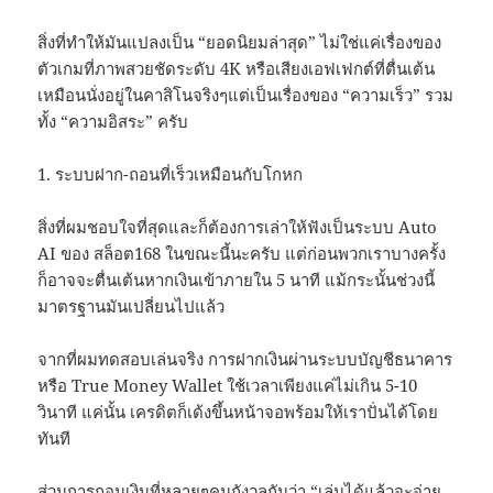
สิ่งที่ทำให้มันแปลงเป็น “ยอดนิยมล่าสุด” ไม่ใช่แค่เรื่องของ
ตัวเกมที่ภาพสวยชัดระดับ 4K หรือเสียงเอฟเฟกต์ที่ตื่นเต้น
เหมือนนั่งอยู่ในคาสิโนจริงๆแต่เป็นเรื่องของ “ความเร็ว” รวม
ทั้ง “ความอิสระ” ครับ
1. ระบบฝาก-ถอนที่เร็วเหมือนกับโกหก
สิ่งที่ผมชอบใจที่สุดและก็ต้องการเล่าให้ฟังเป็นระบบ Auto
AI ของ สล็อต168 ในขณะนี้นะครับ แต่ก่อนพวกเราบางครั้ง
ก็อาจจะตื่นเต้นหากเงินเข้าภายใน 5 นาที แม้กระนั้นช่วงนี้
มาตรฐานมันเปลี่ยนไปแล้ว
จากที่ผมทดสอบเล่นจริง การฝากเงินผ่านระบบบัญชีธนาคาร
หรือ True Money Wallet ใช้เวลาเพียงแค่ไม่เกิน 5-10
วินาที แค่นั้น เครดิตก็เด้งขึ้นหน้าจอพร้อมให้เราปั่นได้โดย
ทันที
ส่วนการถอนเงินที่หลายๆคนกังวลกันว่า “เล่นได้แล้วจะจ่าย