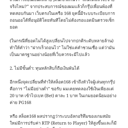
จริงไหม?” จากประสบการณ์ของผมแล้วก็กรุ๊ปเพื่อนพ้องที่
ทดสอบกันมา เว็บตรงในเครือ 168 ยุคนี้มีระบบระเบียบการ
ถอนออโต้ที่อนุมัติโดยทันทีโดยไม่ต้องรอแอดมินตรวจเช็ก
ยอด
(ในกรณีที่ยอดไม่ได้สูงเปลี่ยนไปจากปกติระดับหลายล้าน)
ทำให้คำว่า “ฝากเร็วถอนไว” ไม่ใช่แค่คำชวนเชื่อ แต่ว่ามัน
เป็นมาตรฐานอย่างน้อยที่เว็บควรจะมีไปแล้ว
2. ไม่มีขั้นต่ำ: ทุนหลักสิบก็ถือเงินพันได้
อีกหนึ่งจุดเปลี่ยนที่ทำให้สล็อต168 เข้าถึงหัวใจผู้เล่นทุกกรุ๊ป
คือการ “ไม่มีอย่างต่ำ” ขอรับ ผมเคยทดลองใช้เงินเพียงแต่
20 บาท เข้าไปเบท (Bet) ตาละ 1 บาท ในเกมยอดนิยมอย่าง
ค่าย PG168
หรือ สล็อต168 ผลปรากฏว่าระบบอัลกอริทึมของเกมสมัย
ใหม่มีการปรับค่า RTP (Return to Player) ให้สูงขึ้นและก็มี