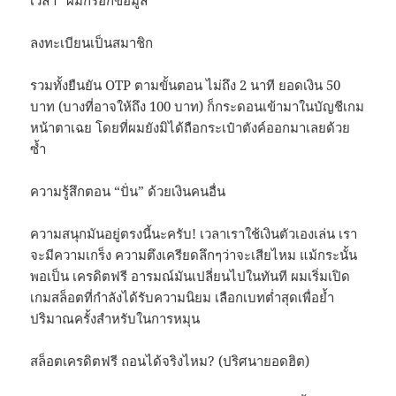
เวลา” ผมกรอกข้อมูล
ลงทะเบียนเป็นสมาชิก
รวมทั้งยืนยัน OTP ตามขั้นตอน ไม่ถึง 2 นาที ยอดเงิน 50
บาท (บางที่อาจให้ถึง 100 บาท) ก็กระดอนเข้ามาในบัญชีเกม
หน้าตาเฉย โดยที่ผมยังมิได้ถือกระเป๋าตังค์ออกมาเลยด้วย
ซ้ำ
ความรู้สึกตอน “ปั่น” ด้วยเงินคนอื่น
ความสนุกมันอยู่ตรงนี้นะครับ! เวลาเราใช้เงินตัวเองเล่น เรา
จะมีความเกร็ง ความตึงเครียดลึกๆว่าจะเสียไหม แม้กระนั้น
พอเป็น เครดิตฟรี อารมณ์มันเปลี่ยนไปในทันที ผมเริ่มเปิด
เกมสล็อตที่กำลังได้รับความนิยม เลือกเบทต่ำสุดเพื่อย้ำ
ปริมาณครั้งสำหรับในการหมุน
สล็อตเครดิตฟรี ถอนได้จริงไหม? (ปริศนายอดฮิต)