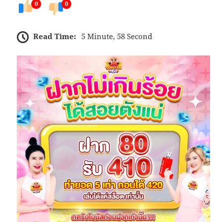
0
0
Read Time:
5 Minute, 58 Second