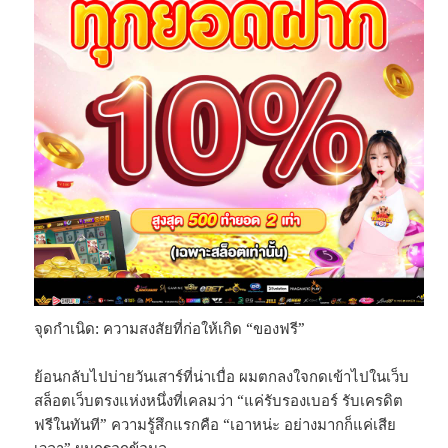
จุดกำเนิด: ความสงสัยที่ก่อให้เกิด “ของฟรี”
ย้อนกลับไปบ่ายวันเสาร์ที่น่าเบื่อ ผมตกลงใจกดเข้าไปในเว็บ
สล็อตเว็บตรงแห่งหนึ่งที่เคลมว่า “แค่รับรองเบอร์ รับเครดิต
ฟรีในทันที” ความรู้สึกแรกคือ “เอาหน่ะ อย่างมากก็แค่เสีย