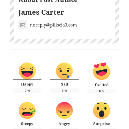
James Carter
noreply@pillscia3.com
Happy
Sad
Excited
0
%
0
%
0
%
Sleepy
Angry
Surprise