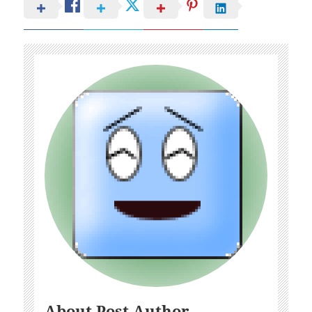
About Post Author