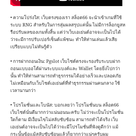
• ความโปร่งใส: เว็บตรงของเรา สล็อต66 จะนำเข้าเกมที่ใช้
ระบบ RNG สำหรับในการสุ่มผลสรุปแค่นั้น ไม่มีการล็อกยูสห
รือปรับผลของเกมทั้งสิ้น แต่ว่าเว็บเอเย่นต์อาจจะเป็นไปได้
ว่าจะมีการปรับเปอร์เซ็นต์แพ้ชนะ ทำให้ท่านเล่นแล้วเสีย
เปรียบแบบไม่ทันรู้ตัว
• การฝากถอนเงิน: Pgslot เว็บไซต์ตรงจะรองรับระบบฝาก
ถอนแบบออโต้ผ่านระบบแบงค์และ Wallet โดยยิ่งไปกว่า
นั้น ทำให้ท่านสามารถทำธุรกรรมได้อย่างเร็วและปลอดภัย
ไม่เหมือนกับเว็บไซต์เอเย่นต์ที่ทำธุรกรรมผ่านคนกลาง ใช้
เวลานานกว่า
• โปรโมชั่นและโบนัส: บอกเลยว่า โปรโมชั่นบน สล็อต66
เว็บไซต์นั่นดีมากกว่าแน่นอนนะครับ ไม่ว่าจะเป็นโปรโมชั่น
ใดก็ตาม มีเงื่อนไขไม่สลับซับซ้อน สามารถทำได้จริง เว็บ
เอเย่นต์อาจจะเป็นไปได้ว่าจะมีโปรโมชั่นที่ฟังดูดีกว่า แม้
กระนั้นข้อแม้สลับซับซ้อนแล้วก็ยากกว่าแน่ๆครับผม