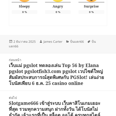
Sleepy
Angry
Surprise
0
%
0
%
0
%
เขียน
ผู้
หมวด
ป้าย
2 ธันวาคม 2025
James Carter
ปั่นแตก66
ปั่น
เมื่อ
เขียน
หมู่
กำกับ
แตก66
แนะแนว
ก่อนหน้า
เรื่อง
เว็บแม่ pgslot ทดลองเล่น Top 56 by Elana
เรื่อง
pgslot pgslotfish3.com pgslot เวปไซต์ใหญ่
ก่อน
สัมผัสประสบการณ์สุดพิเศษกับ PGSlot! เล่นง่าย
หน้า:
โบนัสเพียบ 6 ธ.ค. 25 casino online
ต่อไป
Slotgame666 เข้าสู่ระบบ เว็บคาสิโนเกมเยอะ
เรื่อง
ที่สุด รวมทุกความสนุก ฝากทั้งวัน ได้โบนัสไม่
ต่อ
จำกัด เจ้าแรกที่เป็น สล็อต ออโต้ ครบทุกสไตล์
ไป: