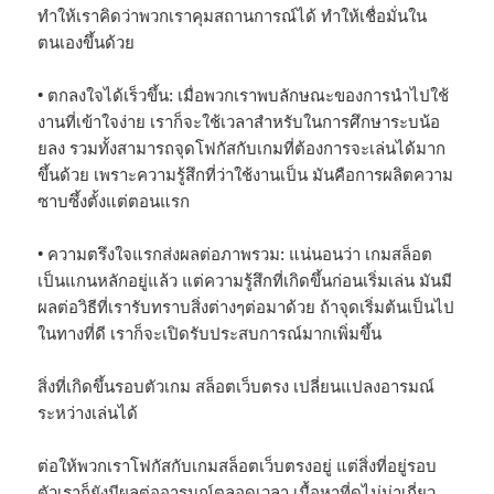
ทำให้เราคิดว่าพวกเราคุมสถานการณ์ได้ ทำให้เชื่อมั่นใน
ตนเองขึ้นด้วย
• ตกลงใจได้เร็วขึ้น: เมื่อพวกเราพบลักษณะของการนำไปใช้
งานที่เข้าใจง่าย เราก็จะใช้เวลาสำหรับในการศึกษาระบน้อ
ยลง รวมทั้งสามารถจุดโฟกัสกับเกมที่ต้องการจะเล่นได้มาก
ขึ้นด้วย เพราะความรู้สึกที่ว่าใช้งานเป็น มันคือการผลิตความ
ซาบซึ้งตั้งแต่ตอนแรก
• ความตรึงใจแรกส่งผลต่อภาพรวม: แน่นอนว่า เกมสล็อต
เป็นแกนหลักอยู่แล้ว แต่ความรู้สึกที่เกิดขึ้นก่อนเริ่มเล่น มันมี
ผลต่อวิธีที่เรารับทราบสิ่งต่างๆต่อมาด้วย ถ้าจุดเริ่มต้นเป็นไป
ในทางที่ดี เราก็จะเปิดรับประสบการณ์มากเพิ่มขึ้น
สิ่งที่เกิดขึ้นรอบตัวเกม สล็อตเว็บตรง เปลี่ยนแปลงอารมณ์
ระหว่างเล่นได้
ต่อให้พวกเราโฟกัสกับเกมสล็อตเว็บตรงอยู่ แต่สิ่งที่อยู่รอบ
ตัวเราก็ยังมีผลต่ออารมณ์ตลอดเวลา เนื้อหาที่ดูไม่น่าเกี่ยว