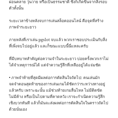
ผ่อนคลาย วุ่นวาย หรือเป็นธรรมชาติ ซึ่งก็เกิดขึ้นจากสิ่งรอบ
ตัวทั้งนั้น
ระยะเวลาข้างหลังจบการเล่นสล็อตออนไลน์ คือจุดที่สร้าง
ภาพจำระยะยาว
ภายหลังที่เราเล่น pgslot จบแล้ว พวกเราชอบประเมินกับสิ่ง
ที่เพิ่งจบไปอยู่แล้ว และก็ขณะแบบนี้นี่แหละครับ
ที่มีบทบาทสำคัญต่อความจำในระยะยาว บ่อยครั้งพวกเราไม่
ได้จำเหตุการณ์ได้ แต่จำความรู้สึกที่เหลืออยู่ได้แจ่มชัด
• ภาพจำท้ายที่สุดมีผลต่อการตัดสินใจถัดไป: คนเล่นมัก
จดจำตอนสุดท้ายของการเล่นเกมได้ชัดกว่าระหว่างทางอยู่
แล้วครับ เพราะฉะนั้น แม้ช่วงท้ายเกมลื่นไหล ไม่มีติดขัด
ไม่มีค้าง หรือเป็นไปตามที่คาดหวัง เราจะกำเนิดความรู้สึก
เชิงบวกทันที แล้วก็มันจะส่งผลต่อการตัดสินใจในคราวถัดไป
ด้วยนั่นเอง