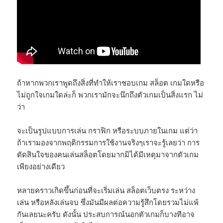
ถ้าหากพวกเราพูดถึงสิ่งที่ทำให้เราชอบเกม สล็อต เกมใดหรือ
ไม่ถูกใจเกมใดล่ะก็ พวกเรามักจะนึกถึงตัวเกมเป็นสิ่งแรก ไม่
ว่า
จะเป็นรูปแบบการเล่น กราฟิก หรือระบบภายในเกม แต่ว่า
ถ้าเรามองจากพฤติกรรมการใช้งานจริงๆเราจะรู้เลยว่า การ
ตัดสินใจของคนเล่นสล็อตโดยมากมิได้มีเหตุมาจากตัวเกม
เพียงอย่างเดียว
หลายคราวเกิดขึ้นก่อนที่จะเริ่มเล่น สล็อตเว็บตรง ระหว่าง
เล่น หรือหลังเล่นจบ ซึ่งมันมีผลต่อความรู้สึกโดยรวมไม่แพ้
กันเลยนะครับ ดังนั้น ประสบการณ์นอกตัวเกมก็บางทีอาจ