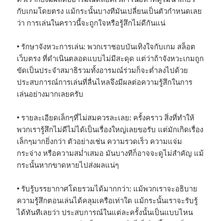
กับเกมโดยตรง แม้กระนั้นบางทีมันเปลี่ยนเป็นตัวกำหนดเลย
ว่า การเล่นในคราวนี้จะถูกใจหรือรู้สึกไม่ดีกันแน่
• รักษาจังหวะการเล่น: พวกเราชอบบันเทิงใจกับเกม สล็อต
เว็บตรง ที่ดำเนินตลอดแบบไม่มีสะดุด แต่ว่าถ้าจังหวะเกมถูก
ขัดเป็นประจำสมาธิรวมทั้งอารมณ์ร่วมก็จะต่ำลงไปด้วย
ประสบการณ์การเล่นที่ลื่นไหลจึงมีผลต่อความรู้สึกในการ
เล่นอย่างมากเลยครับ
• รายละเอียดเล็กๆที่ไม่สมควรละเลย: ครั้งคราว สิ่งที่ทำให้
พวกเรารู้สึกไม่ดีไม่ได้เป็นเรื่องใหญ่เลยขอรับ แต่มักเกิดเรื่อง
เล็กๆมากยิ่งกว่า ตัวอย่างเช่น ความรวดเร็ว ความแจ่ม
กระจ่าง หรือความสม่ำเสมอ มันบางทีก็อาจจะดูไม่สำคัญ แม้
กระนั้นหากขาดหายไปส่งผลแน่ๆ
• รับรู้บรรยากาศโดยรวมได้มากกว่า: แม้พวกเราจะอธิบาย
ความรู้สึกตอนเล่นได้คลุมเครือเท่าใด แม้กระนั้นเราจะรับรู้
ได้ทันทีเลยว่า ประสบการณ์ในแต่ละครั้งนั้นเป็นแบบไหน