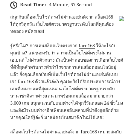
Read Time:
4 Minute, 57 Second
สนุกกับสล็อตเว็บไซต์ตรงไม่ผ่านเอเย่นต์จาก สล็อต168
ได้ทุกวี่ทุกวัน เว็บไซต์ตรงมาตรฐานระดับโลกที่คุณต้อง
ทดลอง สมัครเลย!
รู้หรือไม่? การเล่นสล็อตเว็บตรงจาก
faro168
ให้อะไรกับ
คุณบ้าง? แน่ๆนะครับว่า ความเป็นเว็บไซต์ตรงไม่ผ่าน
เอเย่นต์ ไม่ผ่านตัวกลาง มันเป็นคำตอบของการเลือกเว็บไซต์
ที่ดีที่สุดสำหรับการทำกำไรจากการเล่นสล็อตออนไลน์อยู่
แล้ว ยิ่งคุณเลือกเว็บที่เป็นเว็บไซต์ตรงไม่ผ่านเอเย่นต์แบบ
เรา faro168 ด้วยแล้วล่ะก็ คุณจะยิ่งได้รับประสบการณ์การ
เล่นที่เหมาะสมที่สุดแน่นอน เว็บไซต์ตรงมาตรฐานระดับ
นานาชาติจากต่างแดน มาพร้อมเกมสล็อตมากมายกว่า
3,000 เกม สนุกสนานกับเกมต่างๆได้ทุกวี่วันตลอด 24 ชั่วโมง
และยังมีระบบต่างๆอีกเพียบเลยล้นหลามที่น่าดึงดูดอีกด้วย
หากคุณใคร่รู้ล่ะก็ มาสมัครเป็นสมาชิกใหม่ได้เลย!
สล็อตเว็บไซต์ตรงไม่ผ่านเอเย่นต์จาก faro168 เหมาะสมกับ