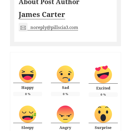
About Post Author
James Carter
noreply@pillscia3.com
Happy
Sad
Excited
0
%
0
%
0
%
Sleepy
Angry
Surprise