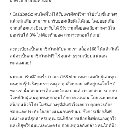
อีกด้วย ห้ามลืมครับผม
• Cashback: คนใดที่ไม่ได้รับเครดิตฟรีจากโปรโมชั่นต่างๆ
แล้วเล่นเสีย สามารถมารับยอดเสียคืนได้เลย โดยยอดเสีย
จากสล็อตและยิงปลารับได้ 5% รวมทั้งยอดเสียจากคาสิโน
ยอมรับได้ 3% ไม่ต้องทำยอด สามารถถอนได้เลย!
ลงทะเบียนเป็นสมาชิกใหม่กับพวกเรา สล็อต168 ได้แล้ววันนี้
สมัครเป็นสมาชิกใหม่ฟรี ไร้คุณค่าธรรมเนียมแน่นอน
ทดลองเลย!
ผมขอการันตีอีกครั้งว่า faro168 slot เหมาะสมกับผู้เล่นทุก
คนทุกกรุ๊ปจริงๆเพราะเหตุว่าทุกสิ่งทุกอย่างที่อยู่บนเว็บไซต์
ของเรานั้น ผ่านการคิดและวัดผลมาแล้วว่า จะสามารถตอบ
โจทย์กับผู้เล่นทุกคนทุกกลุ่มได้อย่างแน่นอน โดยเฉพาะเกม
สล็อตแล้วก็โปรโมชั่นต่างๆที่มั่นหัวใจเลยว่า คุณควรต้อง
ชอบและประทับใจอย่างแน่นอนครับผม ซึ่งการเลือกสิ่งที่
เหมาะสมที่สุดสำหรับคุณ นั่นก็คือการเลือกสิ่งที่ตนเองถูกใจ
และก็สุขใจนั่นแหละนะครับ ด้วยเหตุผลดังกล่าว คนใดที่พึง