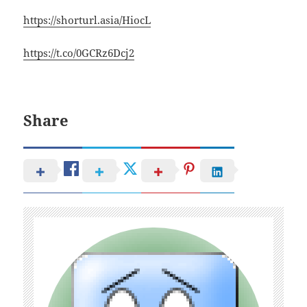
https://shorturl.asia/HiocL
https://t.co/0GCRz6Dcj2
Share