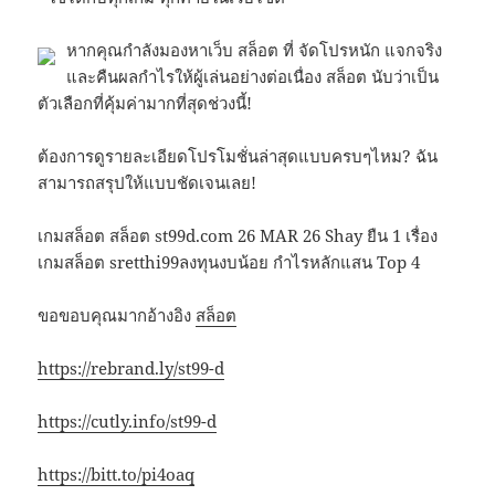
หากคุณกำลังมองหาเว็บ สล็อต ที่ จัดโปรหนัก แจกจริง
และคืนผลกำไรให้ผู้เล่นอย่างต่อเนื่อง สล็อต นับว่าเป็น
ตัวเลือกที่คุ้มค่ามากที่สุดช่วงนี้!
ต้องการดูรายละเอียดโปรโมชั่นล่าสุดแบบครบๆไหม? ฉัน
สามารถสรุปให้แบบชัดเจนเลย!
เกมสล็อต สล็อต st99d.com 26 MAR 26 Shay ยืน 1 เรื่อง
เกมสล็อต sretthi99ลงทุนงบน้อย กำไรหลักแสน Top 4
ขอขอบคุณมากอ้างอิง
สล็อต
https://rebrand.ly/st99-d
https://cutly.info/st99-d
https://bitt.to/pi4oaq