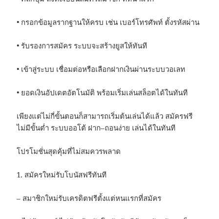
• กรอกข้อมูลรากฐานให้ครบ เช่น เบอร์โทรศัพท์ ตั้งรหัสผ่าน
• รับรองการสมัคร ระบบจะสร้างยูสให้ทันที
• เข้าสู่ระบบ เชื่อมต่อหรือเลือกฝากเงินผ่านระบบวอเลท
• ยอดเงินอัปเดตอัตโนมัติ พร้อมเริ่มเล่นสล็อตได้ในทันที
เพียงแต่ไม่กี่ขั้นตอนก็สามารถเริ่มต้นเล่นได้แล้ว สมัครฟรี
ไม่มีขั้นต่ำ ระบบออโต้ ฝาก–ถอนง่าย เล่นได้ในทันที
โปรโมชั่นสุดคุ้มที่ไม่สมควรพลาด
1. สมัครใหม่รับโบนัสฟรีทันที
– สมาชิกใหม่รับเครดิตฟรีตั้งแต่หนแรกที่สมัคร