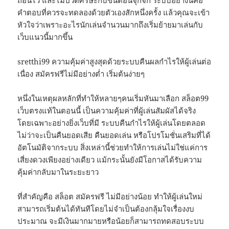
ถอนไว และไม่ปวดศรีษะกับขั้นตอนจุกจิก ระบบอย่างนี้คือ
คำตอบที่ควรจะทดลองด้วยตัวเองสักหนึ่งครั้ง แล้วคุณจะเข้า
หัวใจว่าเพราะอะไรนักเล่นจำนวนมากถึงเริ่มย้ายมาเล่นกับ
เว็บแนวนี้มากขึ้น
sretthi99 ความคุ้มค่าสูงสุดด้วยระบบคืนผลกำไรให้ผู้เล่นต่อ
เนื่อง สมัครฟรีไม่มีอย่างต่ำ เริ่มต้นง่ายๆ
หนึ่งในเหตุผลหลักที่ทำให้หลายๆคนเริ่มหันมาเลือก สล็อต99
เว็บตรงแท้ในตอนนี้ เป็นความคุ้มค่าที่ผู้เล่นสัมผัสได้จริง
โดยเฉพาะอย่างยิ่งเว็บที่มี ระบบคืนกำไรให้ผู้เล่นโดยตลอด
ไม่ว่าจะเป็นคืนยอดเสีย คืนยอดเล่น หรือโปรโมชั่นเสริมที่ได้
อัตโนมัติจากระบบ สิ่งเหล่านี้ช่วยทำให้การเล่นไม่ใช่แค่การ
เสี่ยงดวงเพียงอย่างเดียว แม้กระนั้นยังมีโอกาสได้รับความ
คุ้มค่ากลับมาในระยะยาว
ที่สำคัญคือ สล็อต สมัครฟรี ไม่มีอย่างน้อย ทำให้ผู้เล่นใหม่
สามารถเริ่มต้นได้ทันทีโดยไม่จำเป็นต้องกลุ้มใจเรื่องงบ
ประมาณ จะมีเงินมากมายหรือน้อยก็สามารถทดสอบระบบ