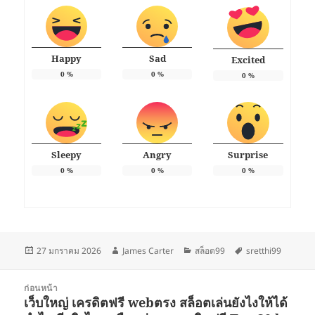
Happy
Sad
Excited
0
%
0
%
0
%
Sleepy
Angry
Surprise
0
%
0
%
0
%
เขียน
ผู้
หมวด
ป้าย
27 มกราคม 2026
James Carter
สล็อต99
sretthi99
เมื่อ
เขียน
หมู่
กำกับ
แนะแนว
ก่อนหน้า
เรื่อง
เว็บใหญ่ เครดิตฟรี webตรง สล็อตเล่นยังไงให้ได้
เรื่อง