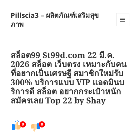
Pillscia3 – ผลิตภัณฑ์เสริมสุข
ภาพ
เมนู
และวิด
เจ็ต
สล็อต99 St99d.com 22 มี.ค.
2026 สล็อต เว็บตรง เหมาะกับคน
ที่อยากเป็นเศรษฐี สมาชิกใหม่รับ
300% บริการแบบ VIP แอดมินบ
ริการดี สล็อต อยากกระเป๋าหนัก
สมัครเลย Top 22 by Shay
0
0