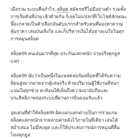
เมื่อรวม ระบบคืนกำไร,
สล็อต
สมัครฟรีไม่มีอย่างต่ำ รวมทั้ง
การเริ่มต้นที่ง่าย เข้าด้วยกัน ก็เลยไม่แปลกที่เว็บไซต์ลักษณะ
นี้จะกลายเป็นตัวเลือกอันดับแรกๆสำหรับคนที่มองหาความ
คุ้มราคา เล่นบันเทิงใจ และก็บริหารเงินได้อย่างแน่ใจในทุก
การหมุนสล็อต
สล็อต99 คนเล่นมากที่สุด ประกันแตกหนัก จ่ายจริงทุกยูส
แน่ๆ
สล็อต99 นับว่าเป็นหนึ่งในแพลตฟอร์มสล็อตที่ได้รับความ
นิยมสูงมากมายจากผู้เล่นจริง ด้วยปริมาณผู้ใช้งานที่หนา
แน่นในทุกช่วง สะท้อนให้เห็นถึงความน่านับถือและ
ประสิทธิภาพของระบบที่ผ่านการยินยอมรับแล้ว
จุดเด่นที่ทำให้สล็อต99 ผิดแผกแตกต่างเป็นการรวมเกม
สล็อตแตกหนักจากหลายค่ายดังไว้ภายในที่เดียว เล่นได้
สม่ำเสมอ ไม่มีสะดุด และก็ให้ประสบการณ์การหมุนที่ลื่น
ไหลทุกยูส