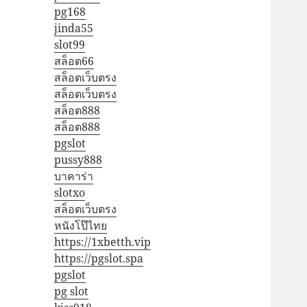
pg168
jinda55
slot99
สล็อต66
สล็อตเว็บตรง
สล็อตเว็บตรง
สล็อต888
สล็อต888
pgslot
pussy888
บาคาร่า
slotxo
สล็อตเว็บตรง
หนังโป๊ไทย
https://1xbetth.vip
https://pgslot.spa
pgslot
pg slot