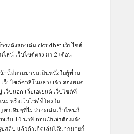
ข้างหลังลองเล่น cloudbet เว็บไซต์
ไลน์ เว็บไซต์ตรง มา 2 เดือน
้านี้ที่ผ่านมาผมเป็นหนึ่งในผู้ที่วน
กับเว็บไซต์คาสิโนหลายเจ้า ลองหมด
ญ่ เว็บนอก เว็บเอเย่นต์ เว็บไซต์ที่
ี้แนะ หรือเว็บไซต์ที่โผล่ใน
ัญหาเดิมๆที่ไม่ว่าจะเล่นเว็บไหนก็
รอเกิน 10 นาที ถอนเงินจำต้องแจ้ง
รูปสลิป แล้วถ้าเกิดเล่นได้มากมายก็