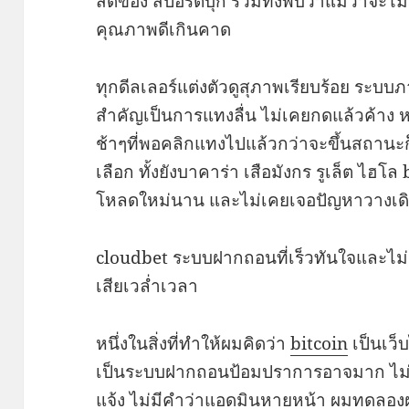
สดของ สปอร์ตบุ๊ก รวมทั้งพบว่าแม้ว่าจะไม่
คุณภาพดีเกินคาด
ทุกดีลเลอร์แต่งตัวดูสุภาพเรียบร้อย ระบบภา
สำคัญเป็นการแทงลื่น ไม่เคยกดแล้วค้าง หร
ช้าๆที่พอคลิกแทงไปแล้วกว่าจะขึ้นสถานะ
เลือก ทั้งยังบาคาร่า เสือมังกร รูเล็ต ไฮโล 
โหลดใหม่นาน และไม่เคยเจอปัญหาวางเด
cloudbet ระบบฝากถอนที่เร็วทันใจและไม่
เสียเวล่ำเวลา
หนึ่งในสิ่งที่ทำให้ผมคิดว่า
bitcoin
เป็นเว็
เป็นระบบฝากถอนป้อมปราการอาจมาก ไม่
แจ้ง ไม่มีคำว่าแอดมินหายหน้า ผมทดลองฝ