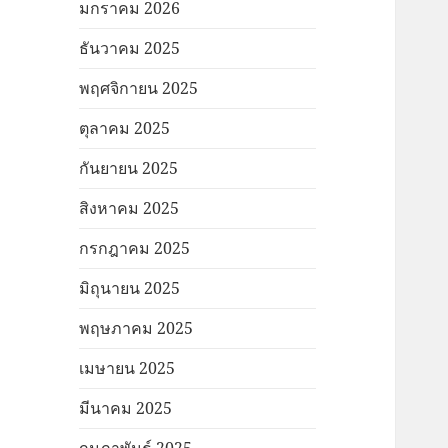
มกราคม 2026
ธันวาคม 2025
พฤศจิกายน 2025
ตุลาคม 2025
กันยายน 2025
สิงหาคม 2025
กรกฎาคม 2025
มิถุนายน 2025
พฤษภาคม 2025
เมษายน 2025
มีนาคม 2025