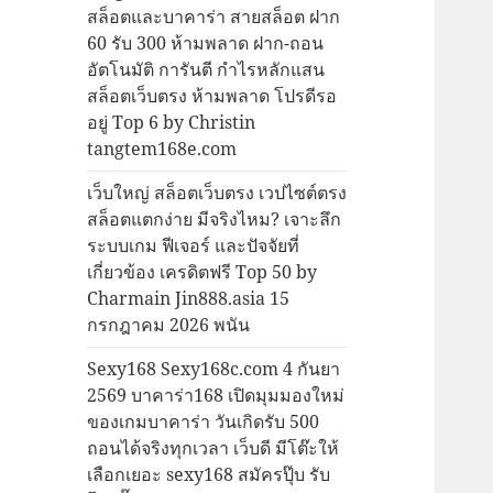
สล็อตและบาคาร่า สายสล็อต ฝาก
60 รับ 300 ห้ามพลาด ฝาก-ถอน
อัตโนมัติ การันตี กำไรหลักแสน
สล็อตเว็บตรง ห้ามพลาด โปรดีรอ
อยู่ Top 6 by Christin
tangtem168e.com
เว็บใหญ่ สล็อตเว็บตรง เวปไซต์ตรง
สล็อตแตกง่าย มีจริงไหม? เจาะลึก
ระบบเกม ฟีเจอร์ และปัจจัยที่
เกี่ยวข้อง เครดิตฟรี Top 50 by
Charmain Jin888.asia 15
กรกฎาคม 2026 พนัน
Sexy168 Sexy168c.com 4 กันยา
2569 บาคาร่า168 เปิดมุมมองใหม่
ของเกมบาคาร่า วันเกิดรับ 500
ถอนได้จริงทุกเวลา เว็บดี มีโต๊ะให้
เลือกเยอะ sexy168 สมัครปุ๊บ รับ