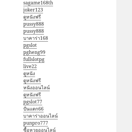
sagame168th
joker123
ดูหนังฟรี
pussy888
pussy888
บาคาร่า168
pgslot
pgheng99
fullslotpg
live22
ดูหนัง
ดูหนังฟรี
หนังออนไลน์
ดูหนังฟรี
pgslot77
ปั่นแตก66
บาคาร่าออนไลน์
punpro777
ซื้อหวยออนไลน์