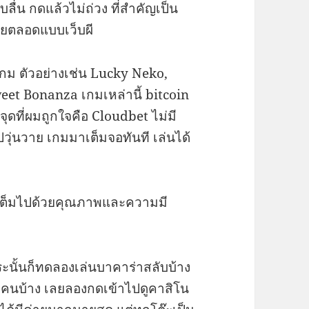
ื่น กดแล้วไม่ถ่วง ที่สำคัญเป็น
สียตลอดแบบเว็บผี
กม ตัวอย่างเช่น Lucky Neko,
et Bonanza เกมเหล่านี้ bitcoin
ดที่ผมถูกใจคือ Cloudbet ไม่มี
ปวุ่นวาย เกมมาเต็มจอทันที เล่นได้
่าเต็มไปด้วยคุณภาพและความมี
ะนั้นก็ทดลองเล่นบาคาร่าสลับบ้าง
าคนบ้าง เลยลองกดเข้าไปดูคาสิโน