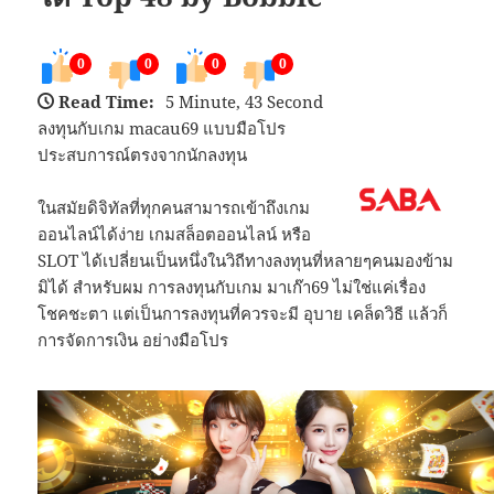
0
0
0
0
Read Time:
5 Minute, 43 Second
ลงทุนกับเกม macau69 แบบมือโปร
ประสบการณ์ตรงจากนักลงทุน
ในสมัยดิจิทัลที่ทุกคนสามารถเข้าถึงเกม
ออนไลน์ได้ง่าย เกมสล็อตออนไลน์ หรือ
SLOT ได้เปลี่ยนเป็นหนึ่งในวิถีทางลงทุนที่หลายๆคนมองข้าม
มิได้ สำหรับผม การลงทุนกับเกม มาเก๊า69 ไม่ใช่แค่เรื่อง
โชคชะตา แต่เป็นการลงทุนที่ควรจะมี อุบาย เคล็ดวิธี แล้วก็
การจัดการเงิน อย่างมือโปร