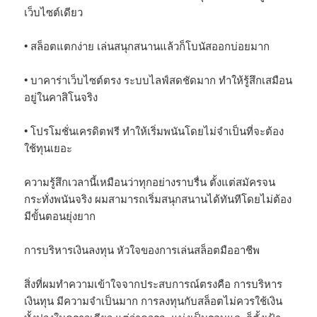
เว็บไซต์เดียว
• สล็อตแตกง่าย เล่นสนุกสนานแล้วก็โบนัสออกบ่อยมาก
• บาคาร่าเว็บไซต์ตรง ระบบไลฟ์สดชัดมาก ทำให้รู้สึกเสมือน
อยู่ในคาสิโนจริง
• โปรโมชั่นเครดิตฟรี ทำให้เริ่มพนันโดยไม่จำเป็นที่จะต้อง
ใช้ทุนเยอะ
ความรู้สึกเวลานี้เหมือนว่าทุกอย่างราบรื่น ตั้งแต่สมัครจน
กระทั่งพนันจริง ผมสามารถเริ่มสนุกสนานได้ทันทีโดยไม่ต้อง
มีขั้นตอนยุ่งยาก
การบริหารเงินลงทุน หัวใจของการเล่นสล็อตมืออาชีพ
สิ่งที่ผมทำความเข้าใจจากประสบการณ์ตรงคือ การบริหาร
เงินทุน มีความจำเป็นมาก การลงทุนกับสล็อตไม่ควรใช้เงิน