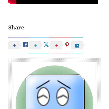
Share