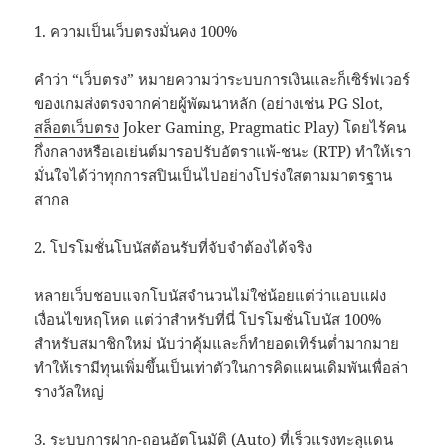
1. ความเป็นเว็บตรงมั่นคง 100%
คำว่า “เว็บตรง” หมายความว่าระบบการเงินและก็เซิร์ฟเวอร์
ของเกมส่งตรงจากค่ายผู้พัฒนาหลัก (อย่างเช่น PG Slot,
สล็อตเว็บตรง
Joker Gaming, Pragmatic Play) โดยไร้คน
กึ่งกลางหรือเอเย่นต์มารอปรับอัตราแพ้-ชนะ (RTP) ทำให้เรา
มั่นใจได้ว่าทุกการสปินเป็นไปอย่างโปร่งใสตามมาตรฐาน
สากล
2. โปรโมชั่นโบนัสต้อนรับที่จับจำต้องได้จริง
หลายเว็บชอบแจกโบนัสจำนวนไม่ใช่น้อยแต่ว่าแอบแฝง
เงื่อนไขหฤโหด แต่ว่าสำหรับที่นี่ โปรโมชั่นโบนัส 100%
สำหรับสมาชิกใหม่ นับว่าคุ้มและก็ทำยอดเทิร์นต่ำมากมาย
ทำให้เรามีทุนเพิ่มขึ้นเป็นเท่าตัวในการคิดแผนเดิมพันเพื่อล่า
รางวัลใหญ่
3. ระบบการฝาก-ถอนอัตโนมัติ (Auto) ที่เร็วแรงทะลุแดน