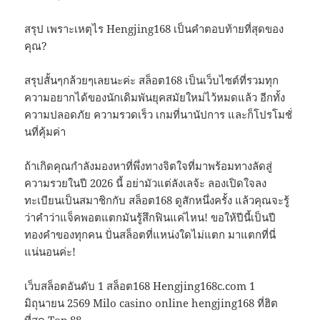
สรุป เพราะเหตุไร Hengjing168 เป็นคำตอบท้ายที่สุดของ
คุณ?
สรุปสั้นๆกล้วยๆเลยนะค่ะ สล็อต168 เป็นเว็บไซต์ที่รวมทุก
ความอยากได้ของนักเดิมพันยุคสมัยใหม่ไว้หมดแล้ว อีกทั้ง
ความปลอดภัย ความรวดเร็ว เกมที่นานัปการ และก็โปรโมชั่
นที่คุ้มค่า
ถ้าเกิดคุณกำลังมองหาที่พึ่งทางจิตใจที่มาพร้อมทางลัดสู่
ความรวยในปี 2026 นี้ อย่ามัวแต่ลังเลจ้ะ ลองเปิดใจลง
ทะเบียนเป็นสมาชิกกับ สล็อต168 ดูสักหนึ่งครั้ง แล้วคุณจะรู้
ว่าคำว่าแจ็คพอตแตกมันรู้สึกฟินแค่ไหน! ขอให้ปีนี้เป็นปี
ทองคำของทุกคน ปั่นสล็อตที่แหน่งใดไม่แตก มาแตกที่นี่
แน่นอนค่ะ!
เว็บสล็อตอันดับ 1 สล็อต168 Hengjing168c.com 1
มิถุนายน 2569 Milo casino online hengjing168 ที่ฮิต
ที่สุด Top 88