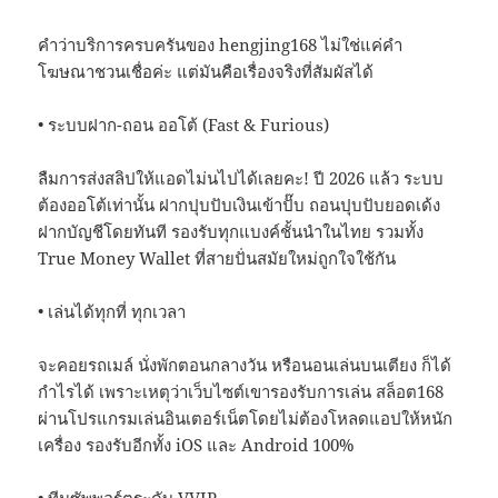
คำว่าบริการครบครันของ hengjing168 ไม่ใช่แค่คำ
โฆษณาชวนเชื่อค่ะ แต่มันคือเรื่องจริงที่สัมผัสได้
• ระบบฝาก-ถอน ออโต้ (Fast & Furious)
ลืมการส่งสลิปให้แอดไม่นไปได้เลยคะ! ปี 2026 แล้ว ระบบ
ต้องออโต้เท่านั้น ฝากปุบปับเงินเข้าปั๊บ ถอนปุบปับยอดเด้ง
ฝากบัญชีโดยทันที รองรับทุกแบงค์ชั้นนำในไทย รวมทั้ง
True Money Wallet ที่สายปั่นสมัยใหม่ถูกใจใช้กัน
• เล่นได้ทุกที่ ทุกเวลา
จะคอยรถเมล์ นั่งพักตอนกลางวัน หรือนอนเล่นบนเตียง ก็ได้
กำไรได้ เพราะเหตุว่าเว็บไซต์เขารองรับการเล่น สล็อต168
ผ่านโปรแกรมเล่นอินเตอร์เน็ตโดยไม่ต้องโหลดแอปให้หนัก
เครื่อง รองรับอีกทั้ง iOS และ Android 100%
• ทีมซัพพอร์ตระดับ VVIP