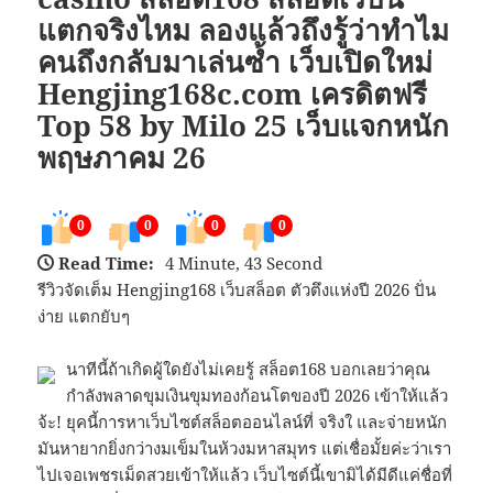
แตกจริงไหม ลองแล้วถึงรู้ว่าทำไม
คนถึงกลับมาเล่นซ้ำ เว็บเปิดใหม่
Hengjing168c.com เครดิตฟรี
Top 58 by Milo 25 เว็บแจกหนัก
พฤษภาคม 26
0
0
0
0
Read Time:
4 Minute, 43 Second
รีวิวจัดเต็ม Hengjing168 เว็บสล็อต ตัวตึงแห่งปี 2026 ปั่น
ง่าย แตกยับๆ
นาทีนี้ถ้าเกิดผู้ใดยังไม่เคยรู้ สล็อต168 บอกเลยว่าคุณ
กำลังพลาดขุมเงินขุมทองก้อนโตของปี 2026 เข้าให้แล้ว
จ้ะ! ยุคนี้การหาเว็บไซต์สล็อตออนไลน์ที่ จริงใ และจ่ายหนัก
มันหายากยิ่งกว่างมเข็มในห้วงมหาสมุทร แต่เชื่อมั้ยค่ะว่าเรา
ไปเจอเพชรเม็ดสวยเข้าให้แล้ว เว็บไซต์นี้เขามิได้มีดีแค่ชื่อที่