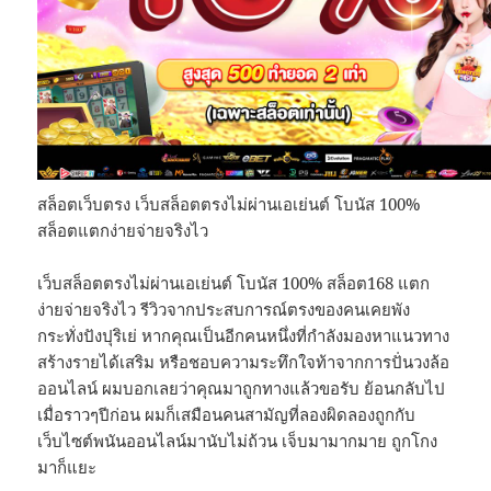
สล็อตเว็บตรง เว็บสล็อตตรงไม่ผ่านเอเย่นต์ โบนัส 100%
สล็อตแตกง่ายจ่ายจริงไว
เว็บสล็อตตรงไม่ผ่านเอเย่นต์ โบนัส 100% สล็อต168 แตก
ง่ายจ่ายจริงไว รีวิวจากประสบการณ์ตรงของคนเคยพัง
กระทั่งปังปุริเย่ หากคุณเป็นอีกคนหนึ่งที่กำลังมองหาแนวทาง
สร้างรายได้เสริม หรือชอบความระทึกใจท้าจากการปั่นวงล้อ
ออนไลน์ ผมบอกเลยว่าคุณมาถูกทางแล้วขอรับ ย้อนกลับไป
เมื่อราวๆปีก่อน ผมก็เสมือนคนสามัญที่ลองผิดลองถูกกับ
เว็บไซต์พนันออนไลน์มานับไม่ถ้วน เจ็บมามากมาย ถูกโกง
มาก็แยะ