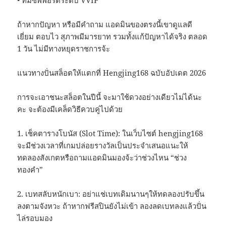
ถ้าหากปัญหา หรือมีคำถาม แอดมินของตรงนี้เขาดูแลดี
เยี่ยม ตอบไว สุภาพมีมารยาท รวมทั้งแก้ปัญหาได้จริง ตลอด
1 วัน ไม่มีทางหยุดราชการจ้ะ
แนวทางปั่นสล็อตให้แตกที่ Hengjing168 ฉบับอัปเดต 2026
การจะเอาชนะสล็อตในปีนี้ จะมาใช้ดวงอย่างเดียวไม่ได้นะ
คะ จะต้องมีเคล็ดวิธีควบคู่ไปด้วย
1. เช็คตารางโบนัส (Slot Time): ในเว็บไซต์ hengjing168
จะมีช่วงเวลาที่เกมปล่อยรางวัลเป็นประจำเสนอแนะให้
ทดลองสังเกตหรือถามแอดมินมองจ้ะว่าช่วงไหน “ช่วง
ทองคำ”
2. เบทสลับหนักเบา: อย่าแช่เบทเดิมนานๆให้ทดลองปรับขึ้น
ลงตามจังหวะ ถ้าหากฟรีสปินยังไม่เข้า ลองลดเบทลงแล้วปั่น
ไล่รอบมอง