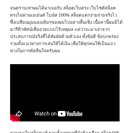
จนตราบเท่าผมได้มาเจอกับ สล็อตเว็บตรง เว็บไซต์สล็อต
ตรงไม่ผ่านเอเย่นต์ โบนัส 100% สล็อตแตกง่ายจ่ายจริงไว
ซึ่งเปลี่ยนมุมมองเดิมๆของผมไปอย่างสิ้นเชิง เนื้อหานี้ผมมิได้
มารีทิวทัศน์เพื่ออวยแบบไร้เหตุผล แต่ว่าจะมาเล่าจาก
ประสบการณ์จริงที่ได้สัมผัสด้วยตัวเอง ทั้งข้อดี ข้อบกพร่อง
รวมทั้งแนวทางการเล่นให้ได้เงิน เพื่อให้ทุกคนใช้เป็นแถว
ทางในการตัดสินใจครับผม
ตามหาเว็บสล็อตแท้ รวมทั้งเหตุผลที่จำต้องเลือก สล็อต168