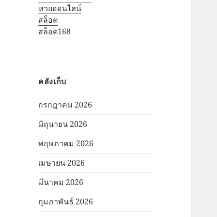
หวยออนไลน์
สล็อต
สล็อต168
คลังเก็บ
กรกฎาคม 2026
มิถุนายน 2026
พฤษภาคม 2026
เมษายน 2026
มีนาคม 2026
กุมภาพันธ์ 2026