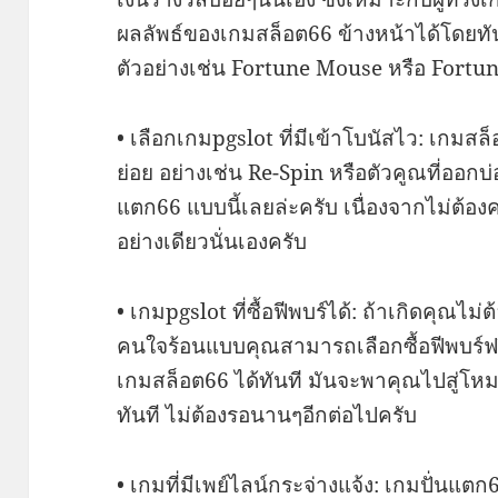
ผลลัพธ์ของเกมสล็อต66 ข้างหน้าได้โดยทั
ตัวอย่างเช่น Fortune Mouse หรือ Fortu
• เลือกเกมpgslot ที่มีเข้าโบนัสไว: เกม
ย่อย อย่างเช่น Re-Spin หรือตัวคูณที่ออก
แตก66 แบบนี้เลยล่ะครับ เนื่องจากไม่ต้อ
อย่างเดียวนั่นเองครับ
• เกมpgslot ที่ซื้อฟีพบร์ได้: ถ้าเกิดคุณไ
คนใจร้อนแบบคุณสามารถเลือกซื้อฟีพบร์
เกมสล็อต66 ได้ทันที มันจะพาคุณไปสู่โห
ทันที ไม่ต้องรอนานๆอีกต่อไปครับ
• เกมที่มีเพย์ไลน์กระจ่างแจ้ง: เกมปั่นแตก66