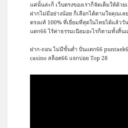
แค่นั้นล่ะก็ เว็บตรงของเราก็จัดเต็มให้ด้
ฝากไม่มีอย่างน้อย ก็เลือกได้ตามใจคุณเ
ตรงแท้ 100% ที่เยี่ยมที่สุดในไทยได้แล้ววัน
แตก66 ไร้ค่าธรรมเนียมอะไรก็ตามทั้งสิ้น
ฝาก-ถอน ไม่มีขั้นต่ำ ปั่นแตก66 puntaek
casino สล็อต66 แจกบ่อย Top 28