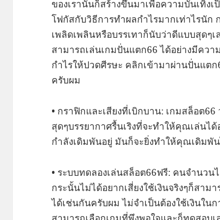
ของเรานั้นก็สร้างขึ้นมาเพื่อความบันเทิงเ
โฟกัสกับวิธีการทำผลกำไรมากเท่าไรนัก ก
เพลิดเพลินหรือบรรเทาก็นับว่าดีแบบสุดๆเ
สามารถเล่นเกมปั่นแตก66 ได้อย่างมีความ
กำไรให้ปวดศีรษะ คลิกเข้ามาผ่านปั่นแตก
ครับผม
• กราฟิกและเสียงที่เบิกบาน: เกมสล็อต66
สุดๆบรรยากาศรื้นเริงที่จะทำให้คุณเล่นได้อ
กำลังเดิมพันอยู่ มันก็จะยิ่งทำให้คุณเดิมพ
• ระบบทดลองเล่นสล็อต66ฟรี: คนจำนวนไม่น
กระนั้นไม่ได้อยากเสี่ยงใช้เงินจริงๆก็สา
ได้เช่นกันครับผม ไม่จำเป็นต้องใช้เงินในก
สามารถเลือกเกมที่พึงพอใจและก็ทดสอบเล่น