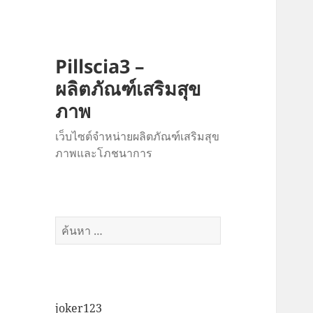
Pillscia3 –
ผลิตภัณฑ์เสริมสุข
ภาพ
เว็บไซต์จำหน่ายผลิตภัณฑ์เสริมสุข
ภาพและโภชนาการ
ค้นหา
สำหรับ:
joker123