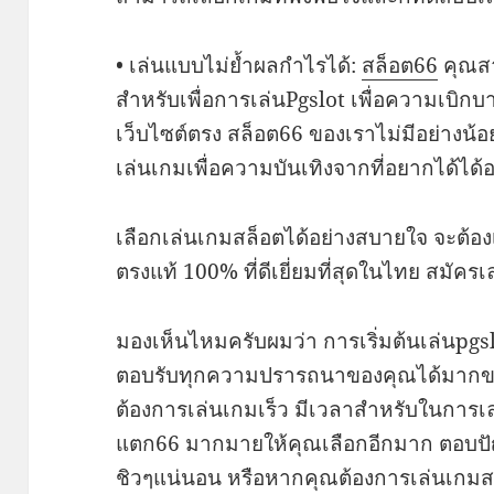
• เล่นแบบไม่ย้ำผลกำไรได้:
สล็อต66
คุณสา
สำหรับเพื่อการเล่นPgslot เพื่อความเบิกบ
เว็บไซต์ตรง สล็อต66 ของเราไม่มีอย่างน
เล่นเกมเพื่อความบันเทิงจากที่อยากได้ได
เลือกเล่นเกมสล็อตได้อย่างสบายใจ จะต้องเล
ตรงแท้ 100% ที่ดีเยี่ยมที่สุดในไทย สมัครเ
มองเห็นไหมครับผมว่า การเริ่มต้นเล่นpgslo
ตอบรับทุกความปรารถนาของคุณได้มากข
ต้องการเล่นเกมเร็ว มีเวลาสำหรับในการเล
แตก66 มากมายให้คุณเลือกอีกมาก ตอบ
ชิวๆแน่นอน หรือหากคุณต้องการเล่นเกมสล