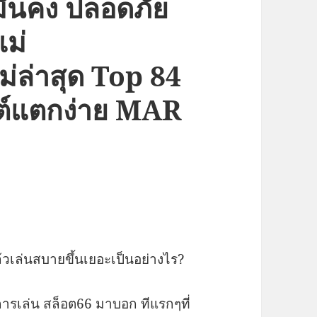
มั่นคง ปลอดภัย
แม่
่ล่าสุด Top 84
ซต์แตกง่าย MAR
แล้วเล่นสบายขึ้นเยอะเป็นอย่างไร?
รเล่น สล็อต66 มาบอก ทีแรกๆที่