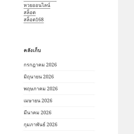
หวยออนไลน์
สล็อต
สล็อต168
คลังเก็บ
กรกฎาคม 2026
มิถุนายน 2026
พฤษภาคม 2026
เมษายน 2026
มีนาคม 2026
กุมภาพันธ์ 2026