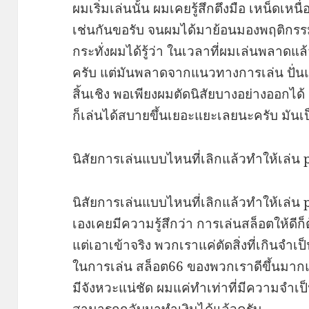
ผมเริ่มเล่นนั้น ผมเคยรู้สึกตึงมือ เหน็ดเห
เช่นกันขอรับ จนผมได้มาย้อนมองพฤติกร
กระทั่งผมได้รู้ว่า ในเวลาที่ผมเล่นพลาด
ครับ แต่มันพลาดจากแนวทางการเล่น ปั่น
สิ้นเชิง พอเพียงผมตัดนิสัยบางอย่างออกได้ ผ
ก็เล่นได้สบายขึ้นเยอะแยะเลยนะครับ มันเ
นิสัยการเล่นแบบไหนที่เลิกแล้วทำให้เล่น 
นิสัยการเล่นแบบไหนที่เลิกแล้วทำให้เล่น 
เองเคยมีความรู้สึกว่า การเล่นสล็อตให้ดี
แต่เอาเข้าจริง พวกเราแค่ตัดสิ่งที่เกินจ
ในการเล่น สล็อต66 ของพวกเราดีขึ้นมากแล
มีจังหวะแน่ชัด ผมแค่ทำเท่าที่มีความจำเป็