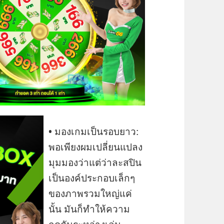
• มองเกมเป็นรอบยาว:
พอเพียงผมเปลี่ยนแปลง
มุมมองว่าแต่ว่าละสปิน
เป็นองค์ประกอบเล็กๆ
ของภาพรวมใหญ่แค่
นั้น มันก็ทำให้ความ