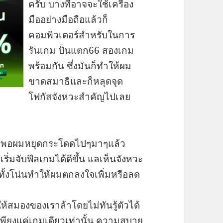
ครับ บางทีอาจจะใช้เครื่อง
มืออย่างมือถือแล้วก็
คอมพิวเตอร์สำหรับในการ
รันเกม ปั่นแตก66 สองเกม
พร้อมกัน ซึ่งมันก็ทำให้ผม
ขาดสมาธิและก็หลุดจุด
โฟกัสจังหวะสำคัญไปเลย
าย: พอผมหยุดกระโดดไปๆมาๆแล้ว
เริ่มจับฟีลเกมได้ดีขึ้น แลเห็นจังหวะ
มทั้งโน่นทำให้ผมตกลงใจเพิ่มหรือลด
้สมองของเราล้าโดยไม่ทันรู้ตัวได้
พียงแค่เกมเดียวเท่านั้น ความสบาย