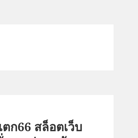
แตก66 สล็อตเว็บ